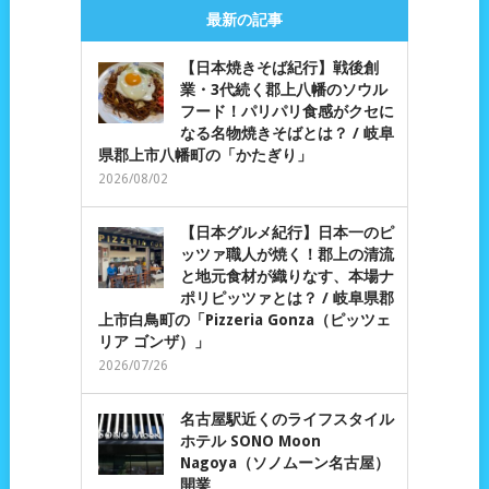
最新の記事
【日本焼きそば紀行】戦後創
業・3代続く郡上八幡のソウル
フード！パリパリ食感がクセに
なる名物焼きそばとは？ / 岐阜
県郡上市八幡町の「かたぎり」
2026/08/02
【日本グルメ紀行】日本一のピ
ッツァ職人が焼く！郡上の清流
と地元食材が織りなす、本場ナ
ポリピッツァとは？ / 岐阜県郡
上市白鳥町の「Pizzeria Gonza（ピッツェ
リア ゴンザ）」
2026/07/26
名古屋駅近くのライフスタイル
ホテル SONO Moon
Nagoya（ソノムーン名古屋）
開業