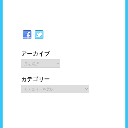
アーカイブ
ア
ー
カ
カテゴリー
イ
ブ
カ
テ
ゴ
リ
ー