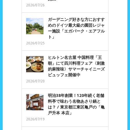
2026/07/26
ガーデニング好きな方におすす
めのドイツ最大級の園芸レジャ
ー施設「エガパーク・エアフル
ト」
2026/07/25
ヒルトン名古屋 中国料理「王
朝」にて四川料理フェア〈刺激
的麻辣味〉サマーチャイニーズ
ビュッフェ開催中
2026/07/20
明治38年創業！120年続く老舗
料亭で味わう名物あさり鍋と
は？ / 東京都江東区亀戸の「亀
戸升本 本店」
2026/07/19