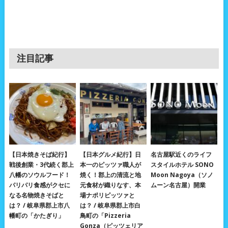
注目記事
【日本焼きそば紀行】
【日本グルメ紀行】日
名古屋駅近くのライフ
戦後創業・3代続く郡上
本一のピッツァ職人が
スタイルホテル SONO
八幡のソウルフード！
焼く！郡上の清流と地
Moon Nagoya（ソノ
パリパリ食感がクセに
元食材が織りなす、本
ムーン名古屋）開業
なる名物焼きそばと
場ナポリピッツァと
は？ / 岐阜県郡上市八
は？ / 岐阜県郡上市白
幡町の「かたぎり」
鳥町の「Pizzeria
Gonza（ピッツェリア