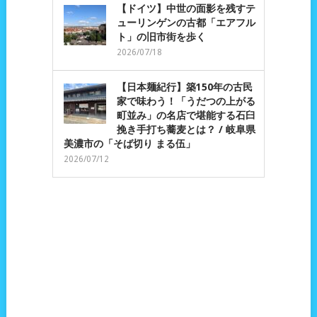
【ドイツ】中世の面影を残すテ
ューリンゲンの古都「エアフル
ト」の旧市街を歩く
2026/07/18
【日本麺紀行】築150年の古民
家で味わう！「うだつの上がる
町並み」の名店で堪能する石臼
挽き手打ち蕎麦とは？ / 岐阜県
美濃市の「そば切り まる伍」
2026/07/12