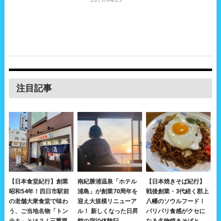
注目記事
【日本食堂紀行】創業
南紀勝浦温泉「ホテル
【日本焼きそば紀行】
昭和54年！四日市駅前
浦島」が創業70周年を
戦後創業・3代続く郡上
の老舗大衆食堂で味わ
迎え大規模リニューア
八幡のソウルフード！
う、ご当地名物「トン
ル！ 新しくなった日昇
パリパリ食感がクセに
テキ」とは？ / 三重県
館の宿泊体験記
なる名物焼きそばと