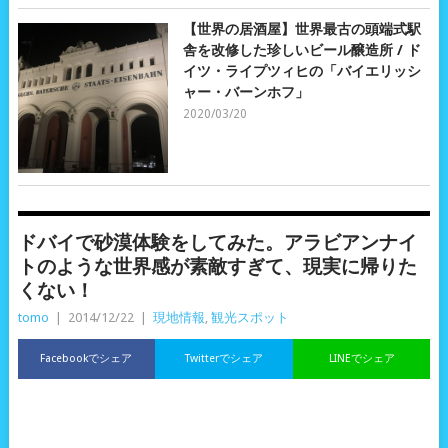
【世界の居酒屋】世界最古の頭端式駅
舎を改修した珍しいビール醸造所 / ド
イツ・ライプツィヒの「バイエリッシ
ャー・バーンホフ」
2020/03/20
ドバイで砂漠体験をしてみた。アラビアンナイ
トのような世界感が素敵すぎて、現実に帰りた
くない！
tomo
|
2014/12/22
|
現地情報
,
観光スポット
Facebookでシェア
Twitterでシェア
LINEでシェア