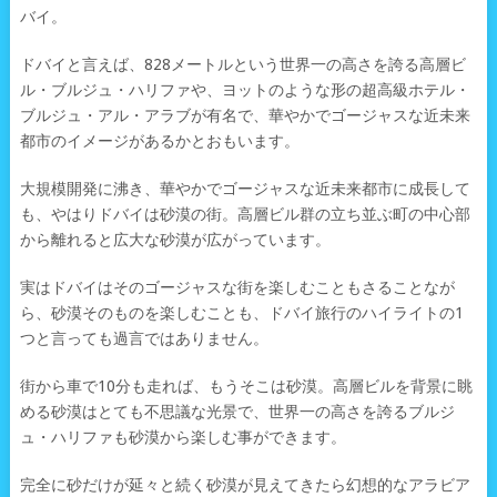
バイ。
ドバイと言えば、828メートルという世界一の高さを誇る高層ビ
ル・ブルジュ・ハリファや、ヨットのような形の超高級ホテル・
ブルジュ・アル・アラブが有名で、華やかでゴージャスな近未来
都市のイメージがあるかとおもいます。
大規模開発に沸き、華やかでゴージャスな近未来都市に成長して
も、やはりドバイは砂漠の街。高層ビル群の立ち並ぶ町の中心部
から離れると広大な砂漠が広がっています。
実はドバイはそのゴージャスな街を楽しむこともさることなが
ら、砂漠そのものを楽しむことも、ドバイ旅行のハイライトの1
つと言っても過言ではありません。
街から車で10分も走れば、もうそこは砂漠。高層ビルを背景に眺
める砂漠はとても不思議な光景で、世界一の高さを誇るブルジ
ュ・ハリファも砂漠から楽しむ事ができます。
完全に砂だけが延々と続く砂漠が見えてきたら幻想的なアラビア