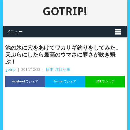
GOTRIP!
メニュー
池の氷に穴をあけてワカサギ釣りをしてみた。
天ぷらにしたら最高のウマさに寒さが吹き飛
ぶ！
gotrip
|
2014/12/23
|
日本
,
注目記事
Facebookでシェア
Twitterでシェア
LINEでシェア