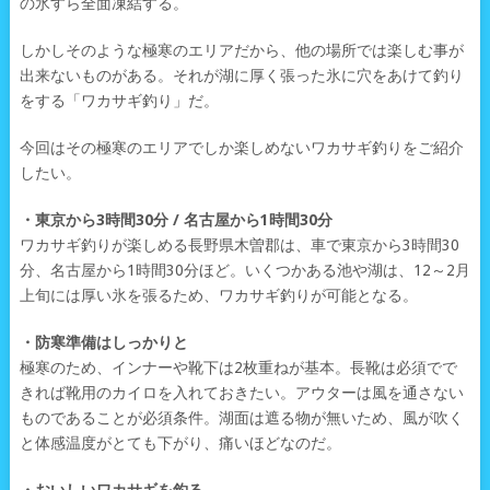
の氷すら全面凍結する。
しかしそのような極寒のエリアだから、他の場所では楽しむ事が
出来ないものがある。それが湖に厚く張った氷に穴をあけて釣り
をする「ワカサギ釣り」だ。
今回はその極寒のエリアでしか楽しめないワカサギ釣りをご紹介
したい。
・東京から3時間30分 / 名古屋から1時間30分
ワカサギ釣りが楽しめる長野県木曽郡は、車で東京から3時間30
分、名古屋から1時間30分ほど。いくつかある池や湖は、12～2月
上旬には厚い氷を張るため、ワカサギ釣りが可能となる。
・防寒準備はしっかりと
極寒のため、インナーや靴下は2枚重ねが基本。長靴は必須でで
きれば靴用のカイロを入れておきたい。アウターは風を通さない
ものであることが必須条件。湖面は遮る物が無いため、風が吹く
と体感温度がとても下がり、痛いほどなのだ。
・おいしいワカサギを釣る