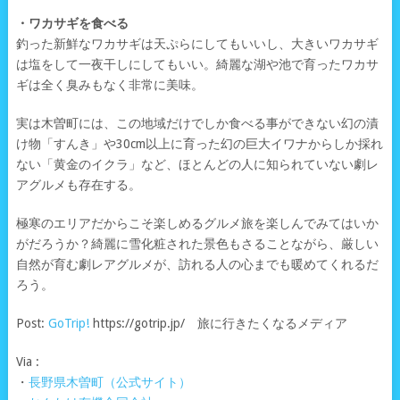
・ワカサギを食べる
釣った新鮮なワカサギは天ぷらにしてもいいし、大きいワカサギ
は塩をして一夜干しにしてもいい。綺麗な湖や池で育ったワカサ
ギは全く臭みもなく非常に美味。
実は木曽町には、この地域だけでしか食べる事ができない幻の漬
け物「すんき」や30cm以上に育った幻の巨大イワナからしか採れ
ない「黄金のイクラ」など、ほとんどの人に知られていない劇レ
アグルメも存在する。
極寒のエリアだからこそ楽しめるグルメ旅を楽しんでみてはいか
がだろうか？綺麗に雪化粧された景色もさることながら、厳しい
自然が育む劇レアグルメが、訪れる人の心までも暖めてくれるだ
ろう。
Post:
GoTrip!
https://gotrip.jp/ 旅に行きたくなるメディア
Via :
・
長野県木曽町（公式サイト）