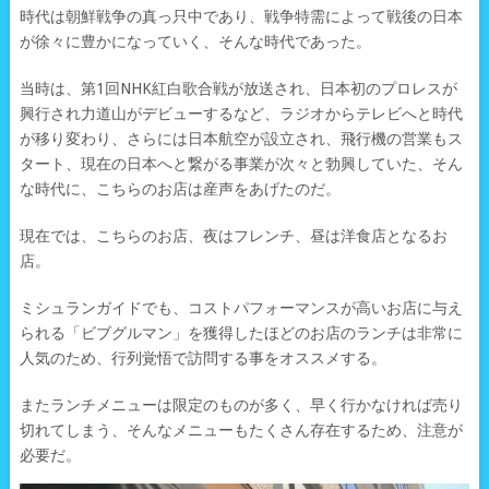
時代は朝鮮戦争の真っ只中であり、戦争特需によって戦後の日本
が徐々に豊かになっていく、そんな時代であった。
当時は、第1回NHK紅白歌合戦が放送され、日本初のプロレスが
興行され力道山がデビューするなど、ラジオからテレビへと時代
が移り変わり、さらには日本航空が設立され、飛行機の営業もス
タート、現在の日本へと繋がる事業が次々と勃興していた、そん
な時代に、こちらのお店は産声をあげたのだ。
現在では、こちらのお店、夜はフレンチ、昼は洋食店となるお
店。
ミシュランガイドでも、コストパフォーマンスが高いお店に与え
られる「ビブグルマン」を獲得したほどのお店のランチは非常に
人気のため、行列覚悟で訪問する事をオススメする。
またランチメニューは限定のものが多く、早く行かなければ売り
切れてしまう、そんなメニューもたくさん存在するため、注意が
必要だ。