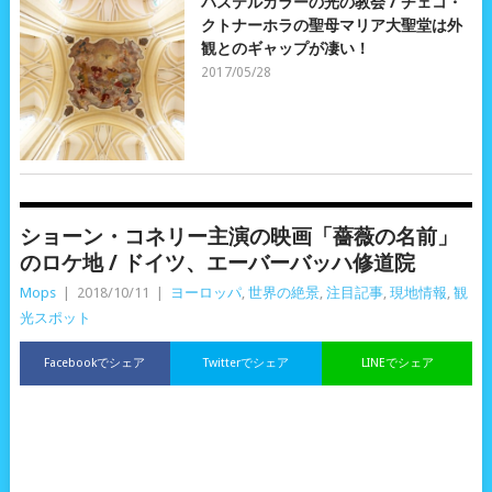
パステルカラーの光の教会 / チェコ・
クトナーホラの聖母マリア大聖堂は外
観とのギャップが凄い！
2017/05/28
ショーン・コネリー主演の映画「薔薇の名前」
のロケ地 / ドイツ、エーバーバッハ修道院
Mops
|
2018/10/11
|
ヨーロッパ
,
世界の絶景
,
注目記事
,
現地情報
,
観
光スポット
Facebookでシェア
Twitterでシェア
LINEでシェア