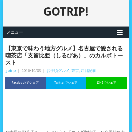
GOTRIP!
メニュー
【東京で味わう地方グルメ】名古屋で愛される
喫茶店「支留比亜（しるびあ）」のカルボトー
スト
gotrip
|
2016/10/03
|
お手頃グルメ
,
東京
,
注目記事
Facebookでシェア
Twitterでシェア
LINEでシェア