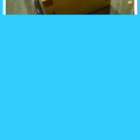
とうとう10月がスタートしました。
食欲の秋ということで、たくさんの飲食店でもキャンペーンが展
開されていますが、今回は秋の美味しい日本酒をたっぷりと楽し
めるイベント、「日本酒天国 2016 東京大試飲会」をご紹介しま
す。
今回ご紹介する、年に一度のお酒のお祭り「日本酒天国2016 東
京大試飲会」は、今年は10月21日（金）に新宿・京王プラザホテ
ルで開催されます。
このイベントでは北は北海道から南は沖縄まで、全国各地から約
50社の名門酒蔵元が、新宿に大集合します。
そのため日本酒を中心にした約300種類のお酒を楽しむ事ができ
るという、吞ん兵衛にはたまらないイベント。