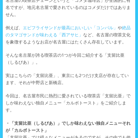
名古屋の喫茶店チェーンというと「コメダ珈琲店」が全国的に有
名ですが、地元名古屋で愛されているのはコメダだけではありま
せん。
例えば、
エビフライサンドが最高においしい「コンパル」
や
絶品
のタマゴサンドが味わえる「西アサヒ」
など、名古屋の喫茶文化
を象徴するようなお店が名古屋にはたくさん存在しています。
そんな名古屋が誇る喫茶店の1つが今回ご紹介する「支留比亜
（しるびあ）」。
実はこちらの「支留比亜」、東京にも2つだけ支店が存在してい
ます、それが中野店と新橋店。
今回は、名古屋市民に熱烈に愛されている喫茶店「支留比亜」で
しか味わえない独自メニュー「カルボトースト」をご紹介しま
す。
・「支留比亜（しるびあ）」でしか味わえない独自メニューそれ
が「カルボトースト」
「支留比亜」では様々なメニューがあるのですが、その中でも他