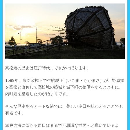
高松港の歴史は江戸時代までさかのぼります。
1588年、豊臣政権下で生駒親正（いこま・ちかまさ）が、野原郷
を高松と改称して高松城の築城と城下町の整備をするとともに、
内町港を築造したのが始まりです。
そんな歴史あるアートな港では、美しい夕日を味わえることでも
有名です。
瀬戸内海に落ちる西日はまるで不思議な世界へと導いているよ