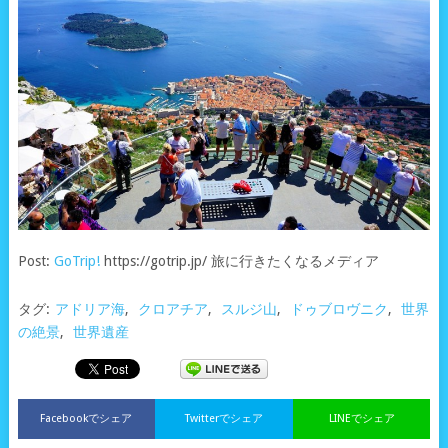
Post:
GoTrip!
https://gotrip.jp/ 旅に行きたくなるメディア
タグ:
アドリア海
,
クロアチア
,
スルジ山
,
ドゥブロヴニク
,
世界
の絶景
,
世界遺産
Facebookでシェア
Twitterでシェア
LINEでシェア