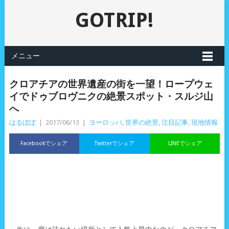
GOTRIP!
メニュー
クロアチアの世界遺産の街を一望！ロープウェ
イでドゥブロヴニクの絶景スポット・スルジ山
へ
はるぼぼ
|
2017/06/13
|
ヨーロッパ
,
世界の絶景
,
注目記事
,
現地情報
Facebookでシェア
Twitterでシェア
LINEでシェア