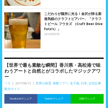
こだわりが随所に光る！金沢が誇る新
進気鋭のクラフトビアバー、「クラフ
トビール フウタズ （Craft Beer Dive
Futa’s）」
2016/09/29
【世界で最も素敵な瞬間】香川県・高松港で味
わうアートと自然とがコラボしたマジックアワ
ー
ソラ
|
2017/06/13
|
世界の絶景
,
体験ツアー
,
女子旅
,
日本
,
注目記事
,
観光ガイド
Facebookでシェア
Twitterでシェア
LINEでシェア