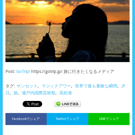
Post:
GoTrip!
https://gotrip.jp/ 旅に行きたくなるメディア
タグ:
サンセット
,
マジックアワー
,
世界で最も素敵な瞬間
,
夕
日
,
旅
,
瀬戸内国際芸術祭
,
高松港
Facebookでシェア
Twitterでシェア
LINEでシェア