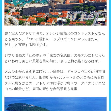
碧く澄んだアドリア海と、オレンジ屋根とのコントラストがなん
とも爽やか。「ついに憧れのドゥブロヴニクにやってきたん
だ！」と実感する瞬間です。
ジブリ映画の「紅の豚」や「魔女の宅急便」のモデルにもなった
といわれる美しい風景を目の前に、きっと胸が熱くなるはず。
スルジ山から見える素晴らしい風景は、ドゥブロヴニクの旧市街
だけではありません。旧市街から700メートルのところにあるロ
クルム島をはじめ、アドリア海に浮かぶ島々や、ダイナミックな
山々の風景など、周囲の豊かな自然景観も見事。