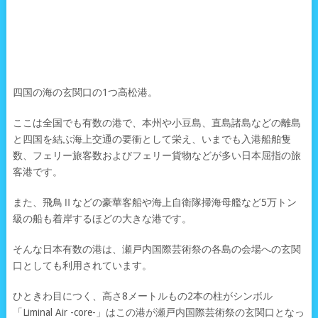
四国の海の玄関口の1つ高松港。
ここは全国でも有数の港で、本州や小豆島、直島諸島などの離島
と四国を結ぶ海上交通の要衝として栄え、いまでも入港船舶隻
数、フェリー旅客数およびフェリー貨物などが多い日本屈指の旅
客港です。
また、飛鳥Ⅱなどの豪華客船や海上自衛隊掃海母艦など5万トン
級の船も着岸するほどの大きな港です。
そんな日本有数の港は、瀬戸内国際芸術祭の各島の会場への玄関
口としても利用されています。
ひときわ目につく、高さ8メートルもの2本の柱がシンボル
「Liminal Air -core-」はこの港が瀬戸内国際芸術祭の玄関口となっ