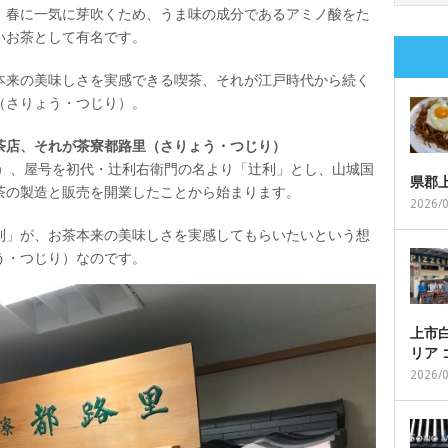
、春に一気に芽吹くため、うま味の成分であるアミノ酸をた
いお茶として有名です。
本来の美味しさを実感できる喫茶、それが江戸時代から続く
（さりょう・つじり）。
茶店、それが茶寮都路里（さりょう・つじり）
年）、屋号を初代・辻利右衛門の名より「辻利」とし、山城国
県郡
茶の製造と販売を開業したことから始まります。
2026/
利」が、お茶本来の美味しさを実感してもらいたいという想
う・つじり）なのです。
上市白
リア
2026/