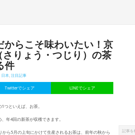
だからこそ味わいたい！京
（さりょう・つじり）の茶
る件
,
日本
,
注目記事
Twitterでシェア
LINEでシェア
の1つといえば、お茶。
め、年4回の新茶が収穫できます。
りから5月の上旬にかけて生産されるお茶は、前年の秋から