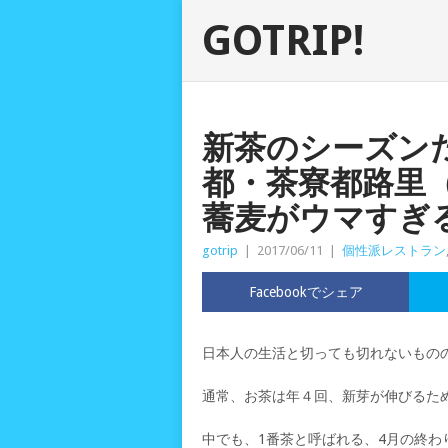
GOTRIP!
新茶のシーズン
都・茶寮都路里
蕎麦がウマすぎ
gotrip
|
2017/06/11
|
個性派レストラン
Facebookでシェア
日本人の生活と切っても切れないもの
通常、お茶は年４回、新芽が伸びるた
中でも、1番茶と呼ばれる、4月の終わ