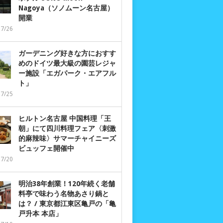
Nagoya（ソノムーン名古屋）
開業
07/26
ガーデニング好きな方におすす
めのドイツ最大級の園芸レジャ
ー施設「エガパーク・エアフル
ト」
07/25
ヒルトン名古屋 中国料理「王
朝」にて四川料理フェア〈刺激
的麻辣味〉サマーチャイニーズ
ビュッフェ開催中
07/20
明治38年創業！120年続く老舗
料亭で味わう名物あさり鍋と
は？ / 東京都江東区亀戸の「亀
戸升本 本店」