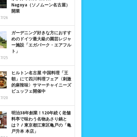
Nagoya（ソノムーン名古屋）
開業
07/26
ガーデニング好きな方におすす
めのドイツ最大級の園芸レジャ
ー施設「エガパーク・エアフル
ト」
07/25
ヒルトン名古屋 中国料理「王
朝」にて四川料理フェア〈刺激
的麻辣味〉サマーチャイニーズ
ビュッフェ開催中
07/20
明治38年創業！120年続く老舗
料亭で味わう名物あさり鍋と
は？ / 東京都江東区亀戸の「亀
戸升本 本店」