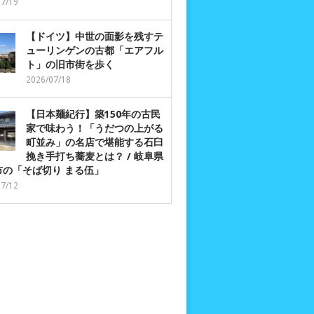
07/19
【ドイツ】中世の面影を残すテ
ューリンゲンの古都「エアフル
ト」の旧市街を歩く
2026/07/18
【日本麺紀行】築150年の古民
家で味わう！「うだつの上がる
町並み」の名店で堪能する石臼
挽き手打ち蕎麦とは？ / 岐阜県
市の「そば切り まる伍」
07/12