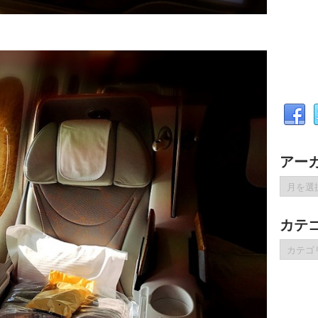
アー
ア
ー
カ
カテ
イ
ブ
カ
テ
ゴ
リ
ー