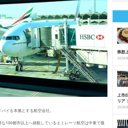
県郡
2026/
上市白
リア
2026/
ドバイを本拠とする航空会社。
な100都市以上へ就航しているエミレーツ航空は中東で最