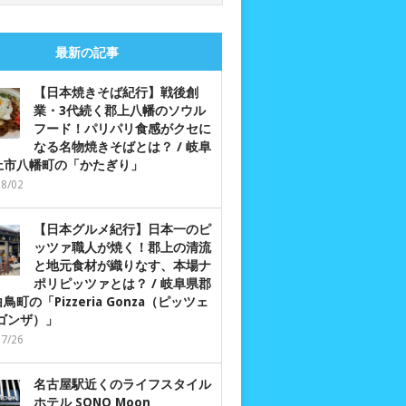
最新の記事
【日本焼きそば紀行】戦後創
業・3代続く郡上八幡のソウル
フード！パリパリ食感がクセに
なる名物焼きそばとは？ / 岐阜
上市八幡町の「かたぎり」
08/02
【日本グルメ紀行】日本一のピ
ッツァ職人が焼く！郡上の清流
と地元食材が織りなす、本場ナ
ポリピッツァとは？ / 岐阜県郡
鳥町の「Pizzeria Gonza（ピッツェ
 ゴンザ）」
07/26
名古屋駅近くのライフスタイル
ホテル SONO Moon