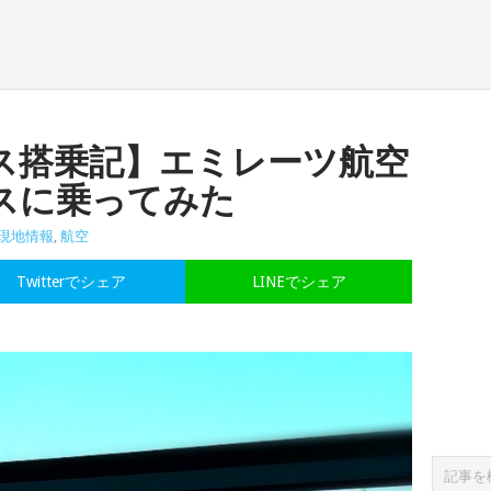
ス搭乗記】エミレーツ航空
スに乗ってみた
現地情報
,
航空
Twitterでシェア
LINEでシェア