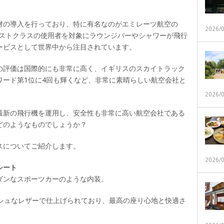
材の導入を行っており、特に有名なのがエミレーツ航空の
2026/
ーストクラスの使用者を対象にラウンジバーやシャワーが飛行
ービスとして世界中から注目されています。
の評価は国際的にも非常に高く、イギリスのスカイトラック
ワード第1位に4回も輝くなど、非常に素晴らしい航空会社と
2026/
最新の飛行機を運用し、安全性も非常に高い航空会社である
どのようなものでしょうか？
スについてご紹介します。
2026/
シート
ダンなスポーツカーのような内装。
ッシュなレザーで仕上げられており、最高の座り心地と快適さ