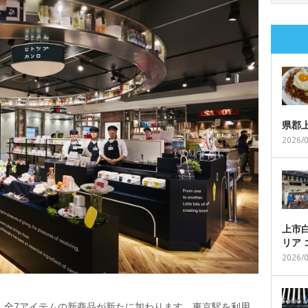
県郡
2026/
上市白
リア
2026/
、全7アイテムの新商品が新たに加わります。東京駅を利用