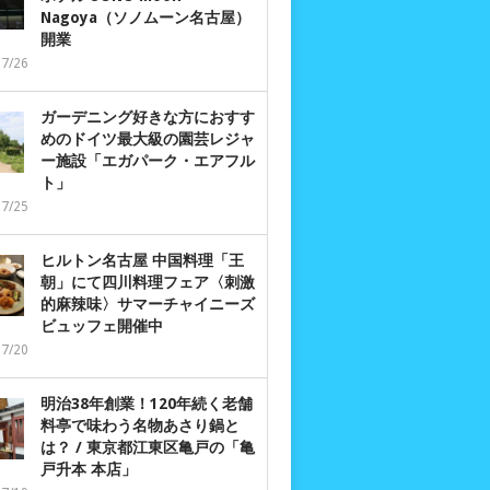
Nagoya（ソノムーン名古屋）
開業
07/26
ガーデニング好きな方におすす
めのドイツ最大級の園芸レジャ
ー施設「エガパーク・エアフル
ト」
07/25
ヒルトン名古屋 中国料理「王
朝」にて四川料理フェア〈刺激
的麻辣味〉サマーチャイニーズ
ビュッフェ開催中
07/20
明治38年創業！120年続く老舗
料亭で味わう名物あさり鍋と
は？ / 東京都江東区亀戸の「亀
戸升本 本店」