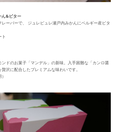
かん&ビター
フレーバーで、 ジュレピュレ瀬戸内みかんにベルギー産ビタ
ート
モンドのお菓子「マンデル」の新味。入手困難な「カンロ醤
を贅沢に配合したプレミアムな味わいです。
用）