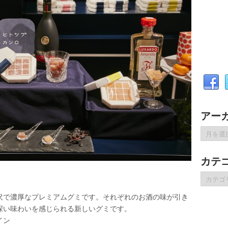
アー
ア
ー
カ
カテ
イ
ブ
カ
テ
ゴ
沢で濃厚なプレミアムグミです。それぞれのお酒の味が引き
リ
深い味わいを感じられる新しいグミです。
ー
イン