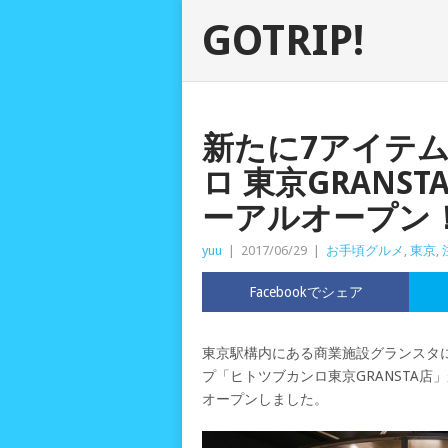
GOTRIP!
新たに7アイテ
ロ 東京GRANS
ーアルオープン
yuu
|
2017/06/29
|
お手頃グルメ
,
東京
,
Facebookでシェア
東京駅構内にある商業施設グランスタ
プ「ヒトツブカンロ東京GRANSTA店
オープンしました。