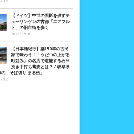
07/19
【ドイツ】中世の面影を残すテ
ューリンゲンの古都「エアフル
ト」の旧市街を歩く
2026/07/18
【日本麺紀行】築150年の古民
家で味わう！「うだつの上がる
町並み」の名店で堪能する石臼
挽き手打ち蕎麦とは？ / 岐阜県
市の「そば切り まる伍」
07/12