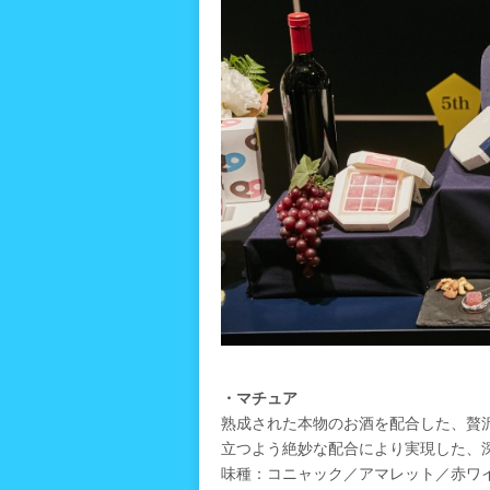
・マチュア
熟成された本物のお酒を配合した、贅
立つよう絶妙な配合により実現した、
味種：コニャック／アマレット／赤ワ