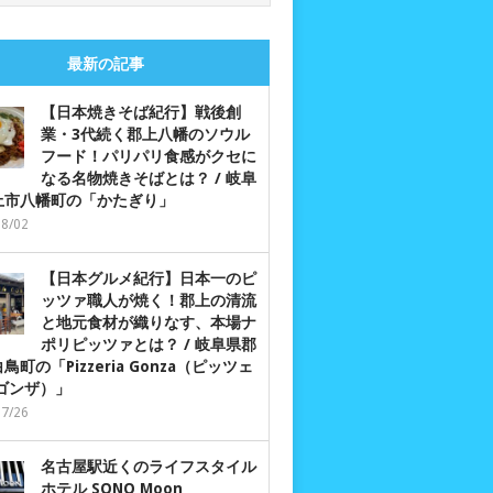
最新の記事
【日本焼きそば紀行】戦後創
業・3代続く郡上八幡のソウル
フード！パリパリ食感がクセに
なる名物焼きそばとは？ / 岐阜
上市八幡町の「かたぎり」
08/02
【日本グルメ紀行】日本一のピ
ッツァ職人が焼く！郡上の清流
と地元食材が織りなす、本場ナ
ポリピッツァとは？ / 岐阜県郡
鳥町の「Pizzeria Gonza（ピッツェ
 ゴンザ）」
07/26
名古屋駅近くのライフスタイル
ホテル SONO Moon