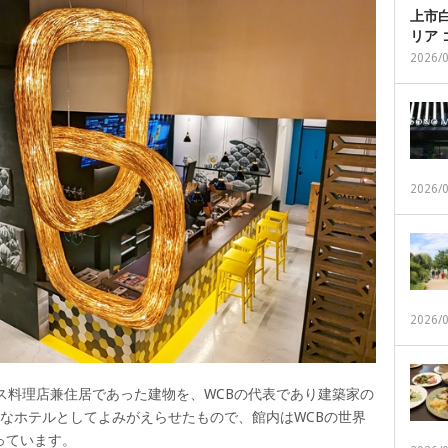
上市白
リア
2026/
2026/
2026/
ス料理店兼住居であった建物を、WCBの代表であり建築家の
なホテルとしてよみがえらせたもので、館内はWCBの世界
っています。