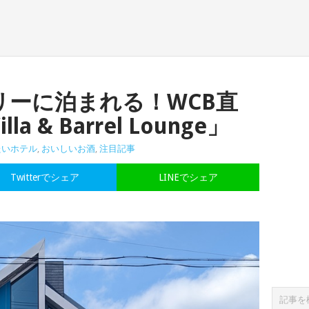
リーに泊まれる！WCB直
a & Barrel Lounge」
たいホテル
,
おいしいお酒
,
注目記事
Twitterでシェア
LINEでシェア