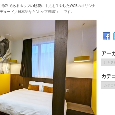
の原料であるホップの毬花に手足を生やしたWCBのオリジナ
プ・デュード／日本語なら”ホップ野郎”）」です。
アー
ア
ー
カ
カテ
イ
ブ
カ
テ
ゴ
リ
ー