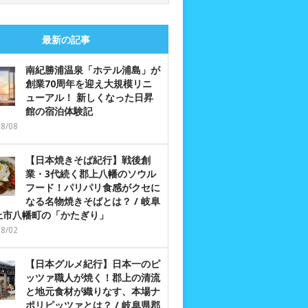
最新の記事
南紀勝浦温泉「ホテル浦島」が
創業70周年を迎え大規模リニ
ューアル！ 新しくなった日昇
館の宿泊体験記
08/08
【日本焼きそば紀行】戦後創
業・3代続く郡上八幡のソウル
フード！パリパリ食感がクセに
なる名物焼きそばとは？ / 岐阜
上市八幡町の「かたぎり」
08/02
【日本グルメ紀行】日本一のピ
ッツァ職人が焼く！郡上の清流
と地元食材が織りなす、本場ナ
ポリピッツァとは？ / 岐阜県郡