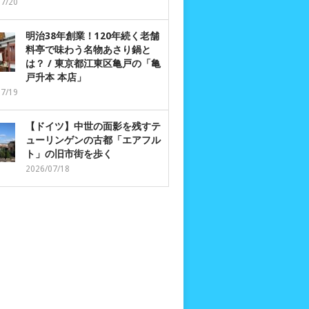
07/20
明治38年創業！120年続く老舗
料亭で味わう名物あさり鍋と
は？ / 東京都江東区亀戸の「亀
戸升本 本店」
07/19
【ドイツ】中世の面影を残すテ
ューリンゲンの古都「エアフル
ト」の旧市街を歩く
2026/07/18