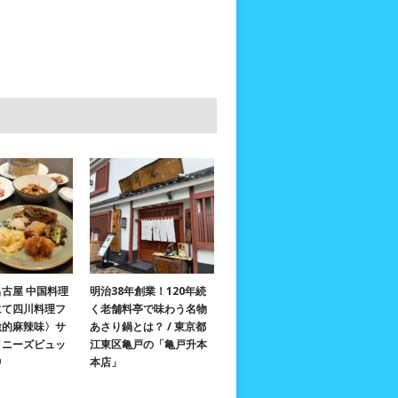
古屋 中国料理
明治38年創業！120年続
にて四川料理フ
く老舗料亭で味わう名物
激的麻辣味〉サ
あさり鍋とは？ / 東京都
イニーズビュッ
江東区亀戸の「亀戸升本
中
本店」