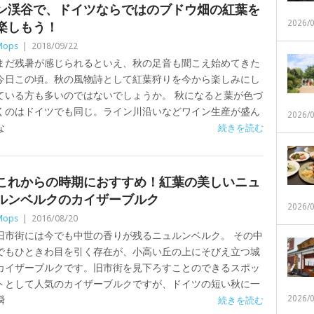
ン渓谷で、ドイツならではのブドウ畑の紅葉を
2026/
楽しもう！
Mops
|
2018/09/22
まだ残暑が感じられるといえ、秋の足音も聞こえ始めてきた
今日この頃。秋の風物詩として紅葉狩りを今から楽しみにし
ている方も多いのではないでしょうか。 秋になると葉が色づ
くのはドイツでも同じ。ライン川沿いなどワイン生産が盛ん
2026/
な
続きを読む
これからの時期におすすめ！紅葉の美しいニュ
ルンベルクのカイザーブルク
2026/
Mops
|
2016/08/20
旧市街には今でも中世の香りが残るニュルンベルク。 その中
でもひときわ目を引く存在が、小高い丘の上にそびえ立つ城
カイザーブルクです。旧市街を見下ろすことのできるスポッ
トとして人気のカイザーブルクですが、ドイツの短い秋に一
2026/
瞬
続きを読む