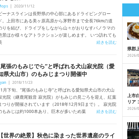
Mops
|
2020/11/12
ビーナスラインは長野県の中心部にあるドライビングロー
ド。上田市にある美ヶ原高原から茅野市まで全長76kmの道
のりを結び、ドライブをしながら山々がおりなすパノラマの
絶景ほか様々なアトラクションが楽しめます。 いつ訪れても
美
続きを読む
県郡
2026/
”尾張のもみじでら”と呼ばれる犬山寂光院（愛
知県犬山市）のもみじまつり開催中
yan
|
2018/11/23
11月下旬、”尾張のもみじ寺”と呼ばれる愛知県犬山市の犬山
上市白
寂光院（継鹿尾観音 寂光院）がもみじの見ごろを迎え、紅葉
リア
まつりが開催されています（2018年12月9日まで）。 寂光院
2026/
のもみじは約1000本あり、巨木が多いため葉
続きを読む
【世界の絶景】秋色に染まった世界遺産のライ