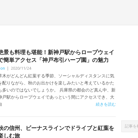
絶景も料理も堪能！新神戸駅からロープウェイ
で簡単アクセス「神戸布引ハーブ園」の魅力
Zon
|
2020/11/24
草木がどんどん紅葉する季節、ソーシャルディスタンスに気
を配りながら、秋のお出かけを楽しみたいと考えているかた
も多いのではないでしょうか。 兵庫県の都会のど真ん中、新
神戸駅からロープウェイであっという間にアクセスでき、大
自
続きを読む
秋の信州、ビーナスラインでドライブと紅葉を
楽しむ旅