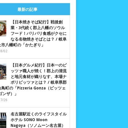
最新の記事
【日本焼きそば紀行】戦後創
業・3代続く郡上八幡のソウル
フード！パリパリ食感がクセに
なる名物焼きそばとは？ / 岐阜
上市八幡町の「かたぎり」
08/02
【日本グルメ紀行】日本一のピ
ッツァ職人が焼く！郡上の清流
と地元食材が織りなす、本場ナ
ポリピッツァとは？ / 岐阜県郡
鳥町の「Pizzeria Gonza（ピッツェ
 ゴンザ）」
07/26
名古屋駅近くのライフスタイル
ホテル SONO Moon
Nagoya（ソノムーン名古屋）