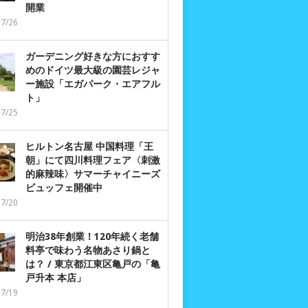
開業
07/26
ガーデニング好きな方におすす
めのドイツ最大級の園芸レジャ
ー施設「エガパーク・エアフル
ト」
07/25
ヒルトン名古屋 中国料理「王
朝」にて四川料理フェア〈刺激
的麻辣味〉サマーチャイニーズ
ビュッフェ開催中
07/20
明治38年創業！120年続く老舗
料亭で味わう名物あさり鍋と
は？ / 東京都江東区亀戸の「亀
戸升本 本店」
07/19