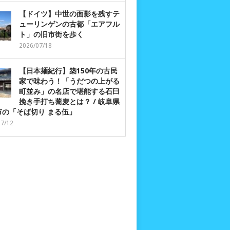
【ドイツ】中世の面影を残すテ
ューリンゲンの古都「エアフル
ト」の旧市街を歩く
2026/07/18
【日本麺紀行】築150年の古民
家で味わう！「うだつの上がる
町並み」の名店で堪能する石臼
挽き手打ち蕎麦とは？ / 岐阜県
市の「そば切り まる伍」
07/12