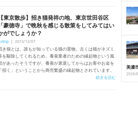
【東京散歩】招き猫発祥の地、東京世田谷区
「豪徳寺」で晩秋を感じる散策をしてみてはい
かがでしょうか？
otrip
|
2015/12/07
招き猫とは、誰もが知っている猫の置物。古くは猫がネズミ
等を駆除してくれるため、養蚕業者のための縁起物という風
習があったそうですが、養蚕が衰退してからはお客やお金を
美濃
「招く」ということから商売繁盛の縁起物とされています。
2026/
続きを読む