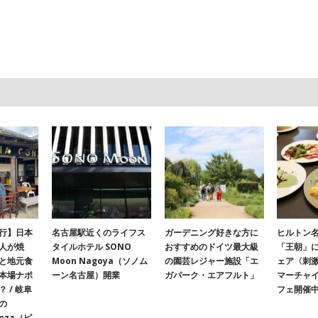
行】日本
名古屋駅近くのライフス
ガーデニング好きな方に
ヒルトン名
人が焼
タイルホテル SONO
おすすめのドイツ最大級
「王朝」
と地元食
Moon Nagoya（ソノム
の園芸レジャー施設「エ
ェア〈刺
本場ナポ
ーン名古屋）開業
ガパーク・エアフルト」
マーチャ
 / 岐阜
フェ開催
の
onza（ピ