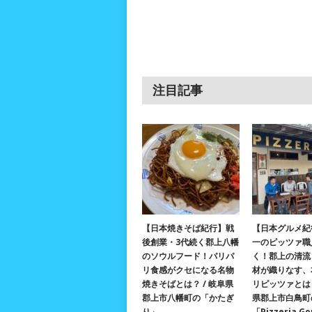
注目記事
【日本焼きそば紀行】戦
【日本グルメ紀
後創業・3代続く郡上八幡
一のピッツァ職
のソウルフード！パリパ
く！郡上の清流
リ食感がクセになる名物
材が織りなす、
焼きそばとは？ / 岐阜県
リピッツァとは？
郡上市八幡町の「かたぎ
県郡上市白鳥町
り」
「Pizzeria G