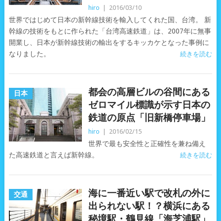
hiro
|
2016/03/10
世界ではじめて日本の新幹線技術を輸入してくれた国、台湾。 新
幹線の技術をもとに作られた「台湾高速鉄道」は、2007年に無事
開業し、日本が新幹線技術の輸出をするキッカケとなった事例に
なりました。
続きを読む
都会の高層ビルの谷間にある
日本
ゼロマイル標識が示す日本の
鉄道の原点「旧新橋停車場」
hiro
|
2016/02/15
世界で最も安全性と正確性を兼ね備え
た高速鉄道と言えば新幹線。
続きを読む
海に一番近い駅で改札の外に
交通
出られない駅！？横浜にある
秘境駅・鶴見線「海芝浦駅」