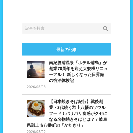
最新の記事
南紀勝浦温泉「ホテル浦島」が
創業70周年を迎え大規模リニュ
ーアル！ 新しくなった日昇館
の宿泊体験記
2026/08/08
【日本焼きそば紀行】戦後創
業・3代続く郡上八幡のソウル
フード！パリパリ食感がクセに
なる名物焼きそばとは？ / 岐阜
県郡上市八幡町の「かたぎり」
2026/08/02