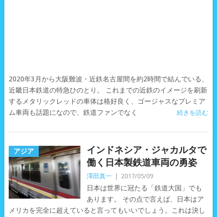
2020年3月から大阪難波・近鉄名古屋間を約2時間で結んでいる、
近畿日本鉄道の特急ひのとり。 これまでの近鉄のイメージを刷新
するメタリックレッドの車体は格好良く、ゴージャスなプレミア
ム車両も話題になので、鉄道ファンでなく
続きを読む
インドネシア・ジャカルタで
アジア
働く日本製鉄道車両の勇姿
澤田真一
|
2017/05/09
日本は世界に冠たる「鉄道大国」でも
あります。 その点で言えば、日本はア
メリカを完全に超えていると言ってもいいでしょう。これは決し