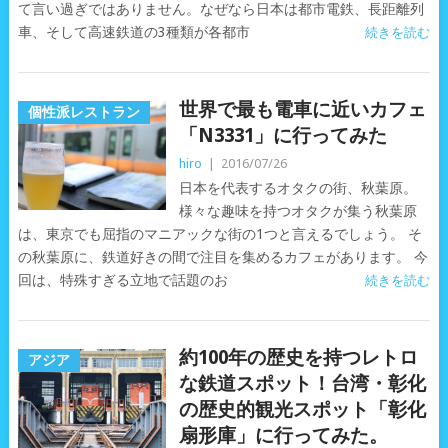
て言い過ぎではありません。なぜなら日本は都市電鉄、長距離列
車、そして高速鉄道の3種類が各都市
続きを読む
世界で最も電車に近いカフェ
個性派レストラン
「N3331」に行ってみた
hiro
|
2016/07/26
日本を代表するオタクの街、秋葉原。
様々な趣味を持つオタクが集う秋葉原
は、東京でも屈指のマニアックな街の1つと言えるでしょう。 そ
の秋葉原に、鉄道好きの間で注目を集めるカフェがあります。 今
回は、特殊すぎる立地で話題のお
続きを読む
約100年の歴史を持つレトロ
アジア
な鉄道スポット！台湾・彰化
の歴史的観光スポット「彰化
扇形庫」に行ってみた。