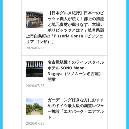
【日本グルメ紀行】日本一のピ
ッツァ職人が焼く！郡上の清流
と地元食材が織りなす、本場ナ
ポリピッツァとは？ / 岐阜県郡
上市白鳥町の「Pizzeria Gonza（ピッツェ
リア ゴンザ）」
2026/07/26
名古屋駅近くのライフスタイル
ホテル SONO Moon
Nagoya（ソノムーン名古屋）
開業
2026/07/26
ガーデニング好きな方におすす
めのドイツ最大級の園芸レジャ
ー施設「エガパーク・エアフル
ト」
2026/07/25