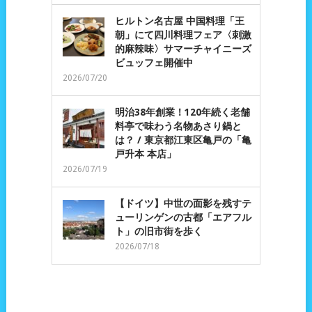
ヒルトン名古屋 中国料理「王
朝」にて四川料理フェア〈刺激
的麻辣味〉サマーチャイニーズ
ビュッフェ開催中
2026/07/20
明治38年創業！120年続く老舗
料亭で味わう名物あさり鍋と
は？ / 東京都江東区亀戸の「亀
戸升本 本店」
2026/07/19
【ドイツ】中世の面影を残すテ
ューリンゲンの古都「エアフル
ト」の旧市街を歩く
2026/07/18