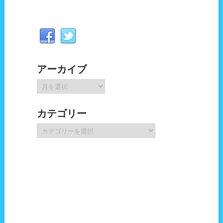
アーカイブ
ア
ー
カ
カテゴリー
イ
ブ
カ
テ
ゴ
リ
ー