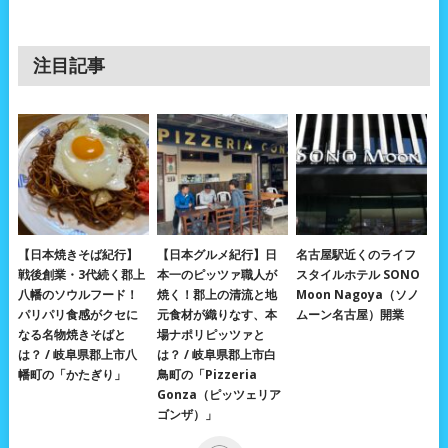
注目記事
【日本焼きそば紀行】
【日本グルメ紀行】日
名古屋駅近くのライフ
戦後創業・3代続く郡上
本一のピッツァ職人が
スタイルホテル SONO
八幡のソウルフード！
焼く！郡上の清流と地
Moon Nagoya（ソノ
パリパリ食感がクセに
元食材が織りなす、本
ムーン名古屋）開業
なる名物焼きそばと
場ナポリピッツァと
は？ / 岐阜県郡上市八
は？ / 岐阜県郡上市白
幡町の「かたぎり」
鳥町の「Pizzeria
Gonza（ピッツェリア
ゴンザ）」