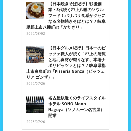
【日本焼きそば紀行】戦後創
業・3代続く郡上八幡のソウル
フード！パリパリ食感がクセに
なる名物焼きそばとは？ / 岐阜
県郡上市八幡町の「かたぎり」
2026/08/02
【日本グルメ紀行】日本一のピ
ッツァ職人が焼く！郡上の清流
と地元食材が織りなす、本場ナ
ポリピッツァとは？ / 岐阜県郡
上市白鳥町の「Pizzeria Gonza（ピッツェ
リア ゴンザ）」
2026/07/26
名古屋駅近くのライフスタイル
ホテル SONO Moon
Nagoya（ソノムーン名古屋）
開業
2026/07/26