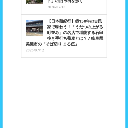
ト」の旧市街を歩く
2026/07/18
【日本麺紀行】築150年の古民
家で味わう！「うだつの上がる
町並み」の名店で堪能する石臼
挽き手打ち蕎麦とは？ / 岐阜県
美濃市の「そば切り まる伍」
2026/07/12