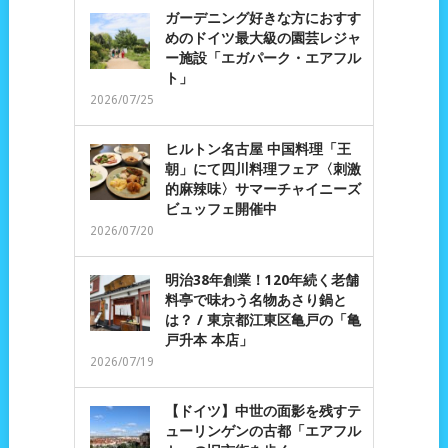
ガーデニング好きな方におすす
めのドイツ最大級の園芸レジャ
ー施設「エガパーク・エアフル
ト」
2026/07/25
ヒルトン名古屋 中国料理「王
朝」にて四川料理フェア〈刺激
的麻辣味〉サマーチャイニーズ
ビュッフェ開催中
2026/07/20
明治38年創業！120年続く老舗
料亭で味わう名物あさり鍋と
は？ / 東京都江東区亀戸の「亀
戸升本 本店」
2026/07/19
【ドイツ】中世の面影を残すテ
ューリンゲンの古都「エアフル