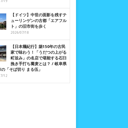
07/19
【ドイツ】中世の面影を残すテ
ューリンゲンの古都「エアフル
ト」の旧市街を歩く
2026/07/18
【日本麺紀行】築150年の古民
家で味わう！「うだつの上がる
町並み」の名店で堪能する石臼
挽き手打ち蕎麦とは？ / 岐阜県
市の「そば切り まる伍」
07/12