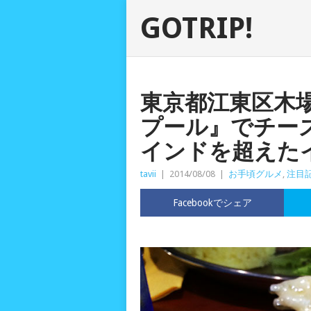
GOTRIP!
東京都江東区木
プール』でチー
インドを超えた
tavii
|
2014/08/08
|
お手頃グルメ
,
注目
Facebookでシェア