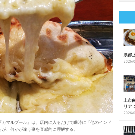
県郡
2026/
上市白
リア
2026/
『カマルプール』は、店内に入るだけで瞬時に「他のインド
もが、何かが違う事を直感的に理解する。