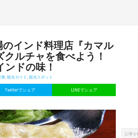
場のインド料理店『カマル
ズクルチャを食べよう！
インドの味！
記事
,
観光ガイド
,
観光スポット
Twitterでシェア
LINEでシェア