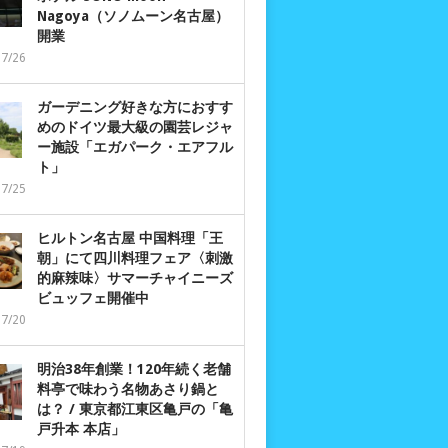
Nagoya（ソノムーン名古屋）
開業
07/26
ガーデニング好きな方におすす
めのドイツ最大級の園芸レジャ
ー施設「エガパーク・エアフル
ト」
07/25
ヒルトン名古屋 中国料理「王
朝」にて四川料理フェア〈刺激
的麻辣味〉サマーチャイニーズ
ビュッフェ開催中
07/20
明治38年創業！120年続く老舗
料亭で味わう名物あさり鍋と
は？ / 東京都江東区亀戸の「亀
戸升本 本店」