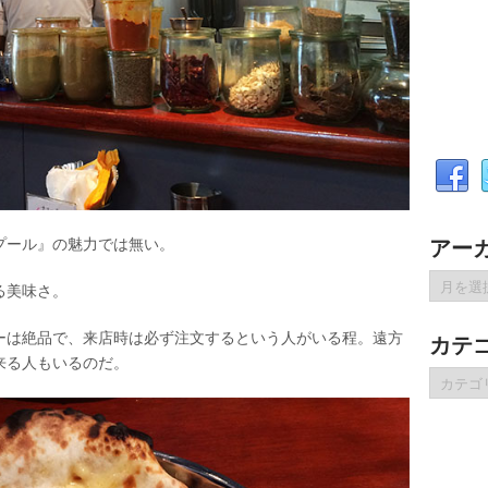
アー
プール』の魅力では無い。
ア
る美味さ。
ー
カ
ーは絶品で、来店時は必ず注文するという人がいる程。遠方
カテ
イ
来る人もいるのだ。
ブ
カ
テ
ゴ
リ
ー