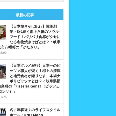
最新の記事
【日本焼きそば紀行】戦後創
業・3代続く郡上八幡のソウル
フード！パリパリ食感がクセに
なる名物焼きそばとは？ / 岐阜
上市八幡町の「かたぎり」
08/02
【日本グルメ紀行】日本一のピ
ッツァ職人が焼く！郡上の清流
と地元食材が織りなす、本場ナ
ポリピッツァとは？ / 岐阜県郡
鳥町の「Pizzeria Gonza（ピッツェ
 ゴンザ）」
07/26
名古屋駅近くのライフスタイル
ホテル SONO Moon