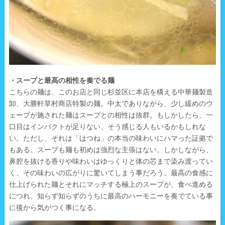
・スープと最高の相性を奏でる麺
こちらの麺は、このお店と同じ杉並区に本店を構える中華麺製造
卸、大勝軒草村商店特製の麺。中太でありながら、少し緩めのウ
ェーブが施された麺はスープとの相性は抜群。もしかしたら、一
口目はインパクトが足りない、そう感じる人もいるかもしれな
い。ただし、それは「はつね」の本当の味わいにハマった証拠で
もある。スープも麺も初めは強烈な主張はない。しかしながら、
鼻腔を抜ける香りや味わいはゆっくりと体の芯まで染み渡ってい
く、その味わいの広がりに驚いてしまう事だろう。最高の食感に
仕上げられた麺とそれにマッチする極上のスープが、食べ進める
につれ、知らず知らずのうちに最高のハーモニーを奏でている事
に後から気がつく事になる。