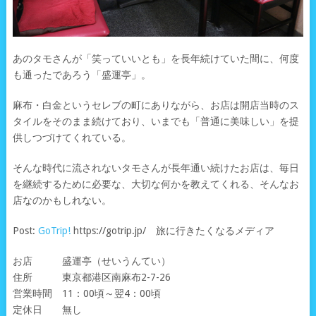
あのタモさんが「笑っていいとも」を長年続けていた間に、何度
も通ったであろう「盛運亭」。
麻布・白金というセレブの町にありながら、お店は開店当時のス
タイルをそのまま続けており、いまでも「普通に美味しい」を提
供しつづけてくれている。
そんな時代に流されないタモさんが長年通い続けたお店は、毎日
を継続するために必要な、大切な何かを教えてくれる、そんなお
店なのかもしれない。
Post:
GoTrip!
https://gotrip.jp/ 旅に行きたくなるメディア
お店 盛運亭（せいうんてい）
住所 東京都港区南麻布2-7-26
営業時間 11：00頃～翌4：00頃
定休日 無し