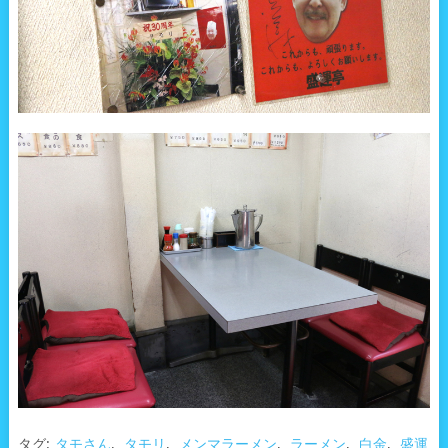
タグ:
タモさん
,
タモリ
,
メンマラーメン
,
ラーメン
,
白金
,
盛運