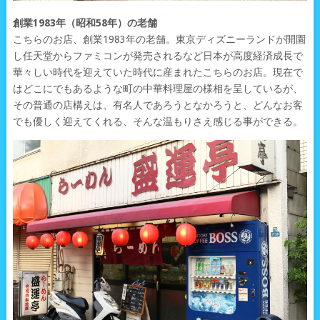
創業1983年（昭和58年）の老舗
こちらのお店、創業1983年の老舗。東京ディズニーランドが開園
し任天堂からファミコンが発売されるなど日本が高度経済成長で
華々しい時代を迎えていた時代に産まれたこちらのお店。現在で
はどこにでもあるような町の中華料理屋の様相を呈しているが、
その普通の店構えは、有名人であろうとなかろうと、どんなお客
でも優しく迎えてくれる、そんな温もりさえ感じる事ができる。