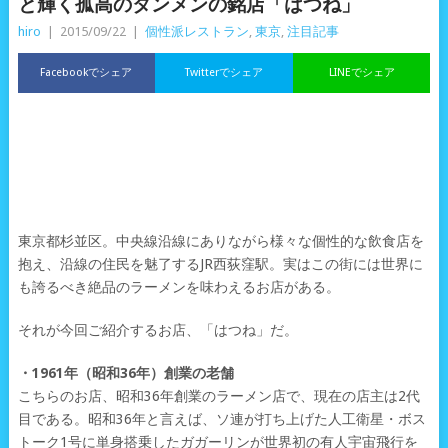
と輝く孤高のタンメンの銘店「はつね」
hiro
|
2015/09/22
|
個性派レストラン
,
東京
,
注目記事
Facebookでシェア
Twitterでシェア
LINEでシェア
東京都杉並区。中央線沿線にありながら様々な個性的な飲食店を
抱え、沿線の住民を魅了するJR西荻窪駅。実はこの街には世界に
も誇るべき絶品のラーメンを味わえるお店がある。
それが今回ご紹介するお店、「はつね」だ。
・1961年（昭和36年）創業の老舗
こちらのお店、昭和36年創業のラーメン店で、現在の店主は2代
目である。昭和36年と言えば、ソ連が打ち上げた人工衛星・ボス
トーク1号に単身搭乗したガガーリンが世界初の有人宇宙飛行を