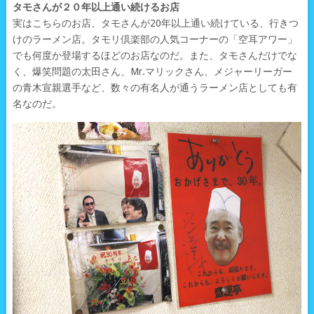
タモさんが２０年以上通い続けるお店
実はこちらのお店、タモさんが20年以上通い続けている、行きつ
けのラーメン店。タモリ倶楽部の人気コーナーの「空耳アワー」
でも何度か登場するほどのお店なのだ。また、タモさんだけでな
く、爆笑問題の太田さん、Mr.マリックさん、メジャーリーガー
の青木宣親選手など、数々の有名人が通うラーメン店としても有
名なのだ。