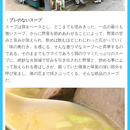
・ブレのないスープ
スープは鶏をベースとし、どこまでも澄みきった、一点の曇りも
無いスープ。さらに野菜を炒めあわせることによって、野菜の甘
みと旨みが加えられ、飲めば飲むほどじわじわっと広がっていく
「味の奥行き」を感じる、そんな激ウマなスープへと昇華するの
である。そのままでもウマイであろう鶏のウマミたっぷりのスー
プに、絶妙な火加減で甘みを引き出された野菜と、炒める事によ
って加えられる香ばしさが、眠っていた嗅覚と味覚の深い部分を
呼び覚まし、体の芯まで揺さぶってくる、そんな絶品のスープ
だ。