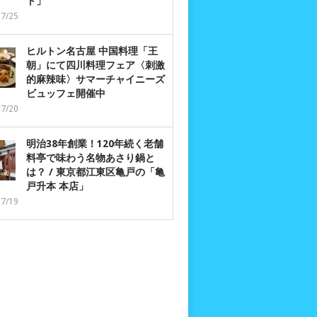
ト」
07/25
ヒルトン名古屋 中国料理「王
朝」にて四川料理フェア〈刺激
的麻辣味〉サマーチャイニーズ
ビュッフェ開催中
07/20
明治38年創業！120年続く老舗
料亭で味わう名物あさり鍋と
は？ / 東京都江東区亀戸の「亀
戸升本 本店」
07/19