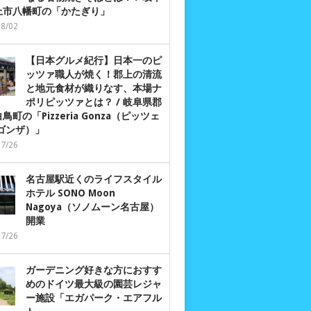
上市八幡町の「かたぎり」
08/02
【日本グルメ紀行】日本一のピ
ッツァ職人が焼く！郡上の清流
と地元食材が織りなす、本場ナ
ポリピッツァとは？ / 岐阜県郡
鳥町の「Pizzeria Gonza（ピッツェ
 ゴンザ）」
07/26
名古屋駅近くのライフスタイル
ホテル SONO Moon
Nagoya（ソノムーン名古屋）
開業
07/26
ガーデニング好きな方におすす
めのドイツ最大級の園芸レジャ
ー施設「エガパーク・エアフル