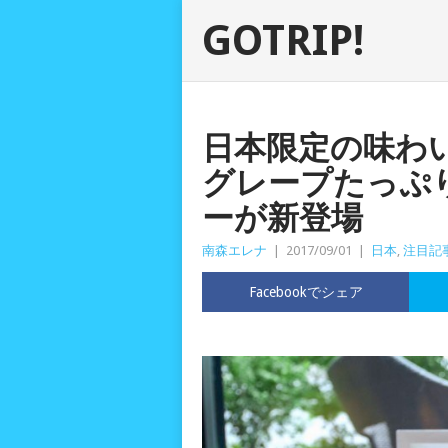
GOTRIP!
日本限定の味わ
グレープたっぷ
ーが新登場
南森エレナ
|
2017/09/01
|
日本
,
注目記
Facebookでシェア