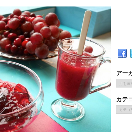
アー
ア
ー
カ
カテ
イ
ブ
カ
テ
ゴ
リ
ー