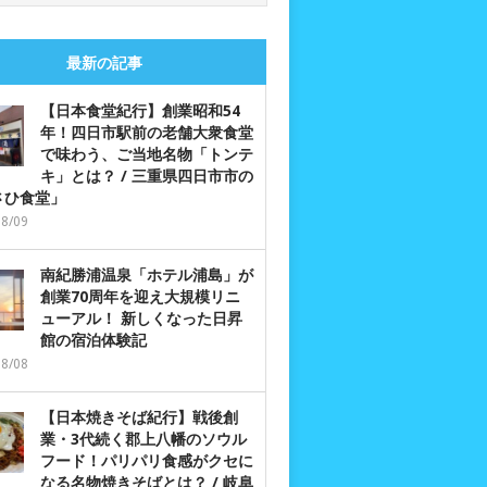
最新の記事
【日本食堂紀行】創業昭和54
年！四日市駅前の老舗大衆食堂
で味わう、ご当地名物「トンテ
キ」とは？ / 三重県四日市市の
さひ食堂」
08/09
南紀勝浦温泉「ホテル浦島」が
創業70周年を迎え大規模リニ
ューアル！ 新しくなった日昇
館の宿泊体験記
08/08
【日本焼きそば紀行】戦後創
業・3代続く郡上八幡のソウル
フード！パリパリ食感がクセに
なる名物焼きそばとは？ / 岐阜