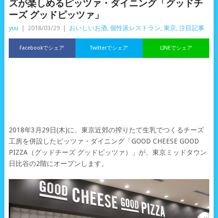
ズが楽しめるピッツァ・ダイニング「グッドチ
ーズ グッドピッツァ」
yuu
|
2018/03/29
|
おいしいお酒
,
個性派レストラン
,
東京
,
注目記事
Facebookでシェア
Twitterでシェア
LINEでシェア
2018年3月29日(木)に、東京近郊の搾りたて生乳でつくるチーズ
工房を併設したピッツァ・ダイニング「GOOD CHEESE GOOD
PIZZA（グッドチーズ グッドピッツァ）」が、東京ミッドタウン
日比谷の2階にオープンします。