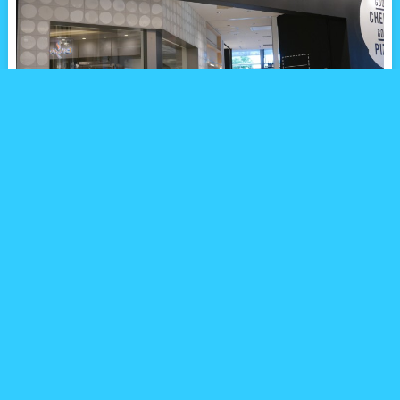
「GOOD CHEESE GOOD PIZZA（グッドチーズ グッドピッツ
ァ）」は、食のセレクトショップ「DEAN & DELUCA（ディーン
＆デルーカ）」を展開する株式会社ウェルカムの新業態で、“チー
ズのおいしさとたのしさを毎日に”という言葉を掲げて、毎朝、東
京近郊の搾りたて生乳でつくるチーズ工房を併設したピッツァ・
ダイニングです。