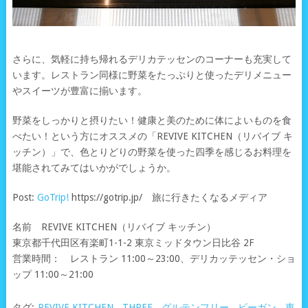
さらに、気軽に持ち帰れるデリカテッセンのコーナーも充実して
います。レストラン同様に野菜をたっぷりと使ったデリメニュー
やスイーツが豊富に揃います。
野菜をしっかりと摂りたい！健康と美のために体によいものを食
べたい！という方にオススメの「REVIVE KITCHEN（リバイブ キ
ッチン）」で、色とりどりの野菜を使った四季を感じるお料理を
堪能されてみてはいかがでしょうか。
Post:
GoTrip!
https://gotrip.jp/ 旅に行きたくなるメディア
名前 REVIVE KITCHEN（リバイブ キッチン）
東京都千代田区有楽町1-1-2 東京ミッドタウン日比谷 2F
営業時間： レストラン 11:00～23:00、デリカッテッセン・ショ
ップ 11:00～21:00
タグ:
REVIVE KITCHEN
,
THREE
,
グルテンフリー
,
ビーガン
,
東