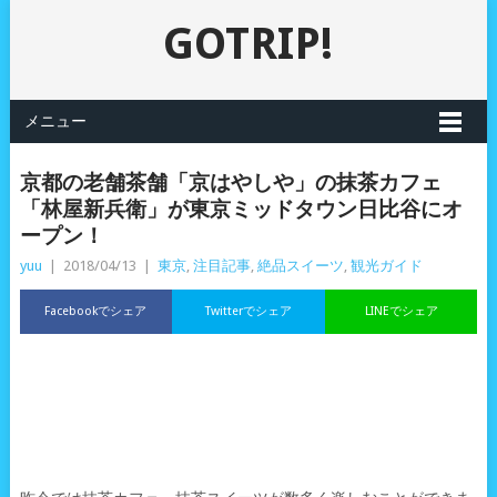
GOTRIP!
メニュー
京都の老舗茶舗「京はやしや」の抹茶カフェ
「林屋新兵衛」が東京ミッドタウン日比谷にオ
ープン！
yuu
|
2018/04/13
|
東京
,
注目記事
,
絶品スイーツ
,
観光ガイド
Facebookでシェア
Twitterでシェア
LINEでシェア