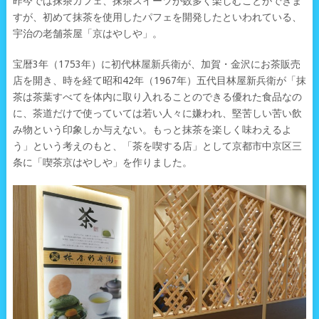
昨今では抹茶カフェ、抹茶スイーツが数多く楽しむことができま
すが、初めて抹茶を使用したパフェを開発したといわれている、
宇治の老舗茶屋「京はやしや」。
宝暦3年（1753年）に初代林屋新兵衛が、加賀・金沢にお茶販売
店を開き、時を経て昭和42年（1967年）五代目林屋新兵衛が「抹
茶は茶葉すべてを体内に取り入れることのできる優れた食品なの
に、茶道だけで使っていては若い人々に嫌われ、堅苦しい苦い飲
み物という印象しか与えない。もっと抹茶を楽しく味わえるよ
う」という考えのもと、「茶を喫する店」として京都市中京区三
条に「喫茶京はやしや」を作りました。