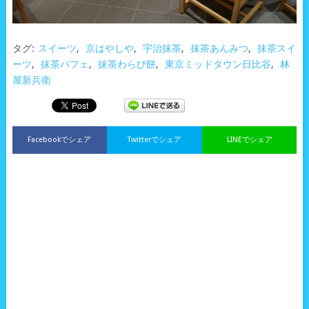
タグ:
スイーツ
,
京はやしや
,
宇治抹茶
,
抹茶あんみつ
,
抹茶スイ
ーツ
,
抹茶パフェ
,
抹茶わらび餅
,
東京ミッドタウン日比谷
,
林
屋新兵衛
Facebookでシェア
Twitterでシェア
LINEでシェア