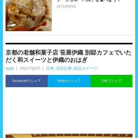
2016/08/30
京都の老舗和菓子店 笹屋伊織 別邸カフェでいた
だく和スイーツと伊織のおはぎ
ayan
|
2021/10/27
|
日本
,
注目記事
,
絶品スイーツ
Facebookでシェア
Twitterでシェア
LINEでシェア