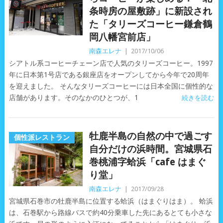
条時房の屋敷跡」に新設され
た「タリーズコーヒー鎌倉鶴
岡八幡宮前店」
南森エレナ
|
2017/10/06
シアトル系コーヒーチェーン店で人気のタリーズコーヒー。1997
年に日本第1号店である銀座店をオープンしてから今年で20周年
を迎えました。 そんなタリーズコーヒーには日本全国に個性的な
店舗があります。そのなかのひとつが、1
続きを読む
牡鹿半島の自然の中で過ごす
個性派レストラン
自分だけの浜時間。宮城県石
巻桃浦字蛤浜「cafe はまぐ
り堂」
南森エレナ
|
2017/09/28
宮城県石巻市の牡鹿半島に位置する蛤浜（はまぐりはま）。 蛤浜
は、石巻駅から路線バスで約40分乗車した先にあるとても小さな