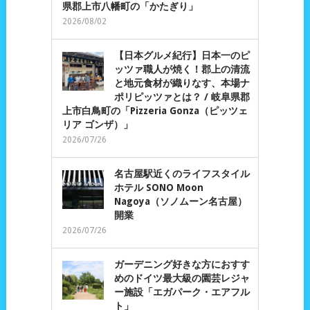
県郡上市八幡町の「かたぎり」
2026/08/02
【日本グルメ紀行】日本一のピ
ッツァ職人が焼く！郡上の清流
と地元食材が織りなす、本場ナ
ポリピッツァとは？ / 岐阜県郡
上市白鳥町の「Pizzeria Gonza（ピッツェ
リア ゴンザ）」
2026/07/26
名古屋駅近くのライフスタイル
ホテル SONO Moon
Nagoya（ソノムーン名古屋）
開業
2026/07/26
ガーデニング好きな方におすす
めのドイツ最大級の園芸レジャ
ー施設「エガパーク・エアフル
ト」