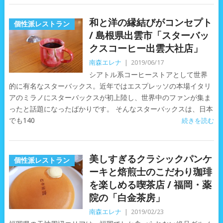
和と洋の縁結びがコンセプト
個性派レストラン
/ 島根県出雲市「スターバッ
クスコーヒー出雲大社店」
南森エレナ
|
2019/06/17
シアトル系コーヒーストアとして世界
的に有名なスターバックス。近年ではエスプレッソの本場イタリ
アのミラノにスターバックスが初上陸し、世界中のファンが集ま
ったと話題になったばかりです。 そんなスターバックスは、日本
でも140
続きを読む
美しすぎるクラシックパンケ
個性派レストラン
ーキと焙煎士のこだわり珈琲
を楽しめる喫茶店 / 福岡・薬
院の「白金茶房」
南森エレナ
|
2019/02/23