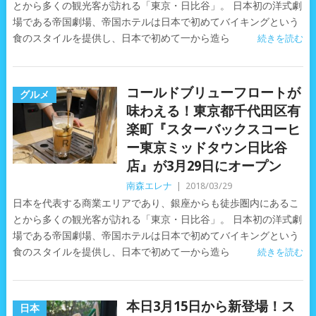
とから多くの観光客が訪れる「東京・日比谷」。 日本初の洋式劇
場である帝国劇場、帝国ホテルは日本で初めてバイキングという
食のスタイルを提供し、日本で初めて一から造ら
続きを読む
コールドブリューフロートが
グルメ
味わえる！東京都千代田区有
楽町『スターバックスコーヒ
ー東京ミッドタウン日比谷
店』が3月29日にオープン
南森エレナ
|
2018/03/29
日本を代表する商業エリアであり、銀座からも徒歩圏内にあるこ
とから多くの観光客が訪れる「東京・日比谷」。 日本初の洋式劇
場である帝国劇場、帝国ホテルは日本で初めてバイキングという
食のスタイルを提供し、日本で初めて一から造ら
続きを読む
本日3月15日から新登場！ス
日本