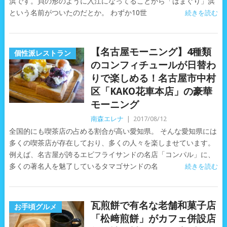
浜です。貝の形のように入江になってることから「はまぐり」浜
という名前がついたのだとか。 わずか10世
続きを読む
【名古屋モーニング】4種類
個性派レストラン
のコンフィチュールが日替わ
りで楽しめる！名古屋市中村
区「KAKO花車本店」の豪華
モーニング
南森エレナ
|
2017/08/12
全国的にも喫茶店の占める割合が高い愛知県。 そんな愛知県には
多くの喫茶店が存在しており、多くの人々を楽しませています。
例えば、名古屋が誇るエビフライサンドの名店「コンパル」に、
多くの著名人を魅了しているタマゴサンドの名
続きを読む
瓦煎餅で有名な老舗和菓子店
お手頃グルメ
「松﨑煎餅」がカフェ併設店