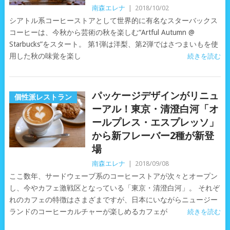
南森エレナ
|
2018/10/02
シアトル系コーヒーストアとして世界的に有名なスターバックス
コーヒーは、今秋から芸術の秋を楽しむ“Artful Autumn @
Starbucks”をスタート。 第1弾は洋梨、第2弾ではさつまいもを使
用した秋の味覚を楽し
続きを読む
パッケージデザインがリニュ
個性派レストラン
ーアル！東京・清澄白河「オ
ールプレス・エスプレッソ」
から新フレーバー2種が新登
場
南森エレナ
|
2018/09/08
ここ数年、サードウェーブ系のコーヒーストアが次々とオープン
し、今やカフェ激戦区となっている「東京・清澄白河」。 それぞ
れのカフェの特徴はさまざまですが、日本にいながらニュージー
ランドのコーヒーカルチャーが楽しめるカフェが
続きを読む