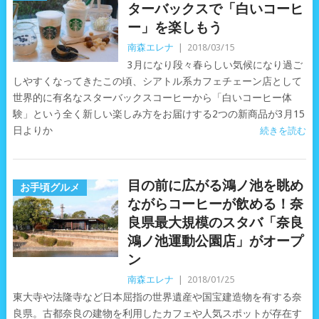
ターバックスで「白いコーヒ
ー」を楽しもう
南森エレナ
|
2018/03/15
3月になり段々春らしい気候になり過ご
しやすくなってきたこの頃、シアトル系カフェチェーン店として
世界的に有名なスターバックスコーヒーから「白いコーヒー体
験」という全く新しい楽しみ方をお届けする2つの新商品が3月15
日よりか
続きを読む
目の前に広がる鴻ノ池を眺め
お手頃グルメ
ながらコーヒーが飲める！奈
良県最大規模のスタバ「奈良
鴻ノ池運動公園店」がオープ
ン
南森エレナ
|
2018/01/25
東大寺や法隆寺など日本屈指の世界遺産や国宝建造物を有する奈
良県。古都奈良の建物を利用したカフェや人気スポットが存在す