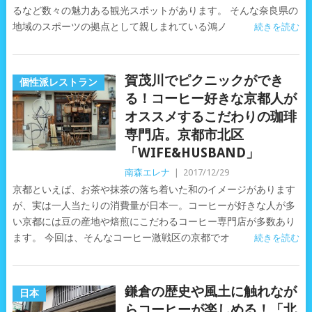
るなど数々の魅力ある観光スポットがあります。 そんな奈良県の
地域のスポーツの拠点として親しまれている鴻ノ
続きを読む
賀茂川でピクニックができ
個性派レストラン
る！コーヒー好きな京都人が
オススメするこだわりの珈琲
専門店。京都市北区
「WIFE&HUSBAND」
南森エレナ
|
2017/12/29
京都といえば、お茶や抹茶の落ち着いた和のイメージがあります
が、実は一人当たりの消費量が日本一。コーヒーが好きな人が多
い京都には豆の産地や焙煎にこだわるコーヒー専門店が多数あり
ます。 今回は、そんなコーヒー激戦区の京都でオ
続きを読む
鎌倉の歴史や風土に触れなが
日本
らコーヒーが楽しめる！「北