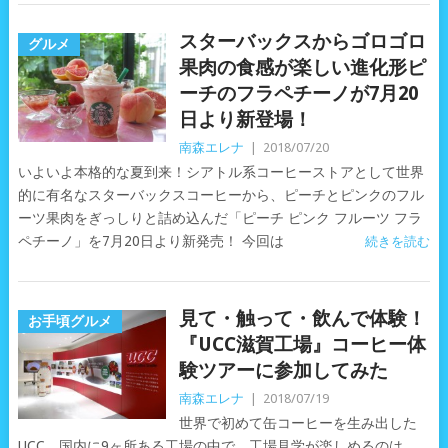
スターバックスからゴロゴロ
グルメ
果肉の食感が楽しい進化形ピ
ーチのフラペチーノが7月20
日より新登場！
南森エレナ
|
2018/07/20
いよいよ本格的な夏到来！シアトル系コーヒーストアとして世界
的に有名なスターバックスコーヒーから、ピーチとピンクのフル
ーツ果肉をぎっしりと詰め込んだ「ピーチ ピンク フルーツ フラ
ペチーノ」を7月20日より新発売！ 今回は
続きを読む
見て・触って・飲んで体験！
お手頃グルメ
『UCC滋賀工場』コーヒー体
験ツアーに参加してみた
南森エレナ
|
2018/07/19
世界で初めて缶コーヒーを生み出した
UCC。国内に9ヶ所ある工場の中で、工場見学が楽しめるのは、