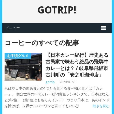
GOTRIP!
メニュー
コーヒーのすべての記事
【日本カレー紀行】歴史ある
お手頃グルメ
古民家で味わう絶品の飛騨牛
カレーとは？ / 岐阜県飛騨市
古川町の「壱之町珈琲店」
gotrip
|
2020/03/25
もはや日本の国民食との1つとも言える食べ物と言えば「カレ
ー」。 実は世界の年間カレー粉消費量ランキングで、日本はなん
と第2位！（第1位はもちろんインド） つまり日本は、あのインド
を除けば、世界ナンバーワンと言ってもいいほ
続きを読む