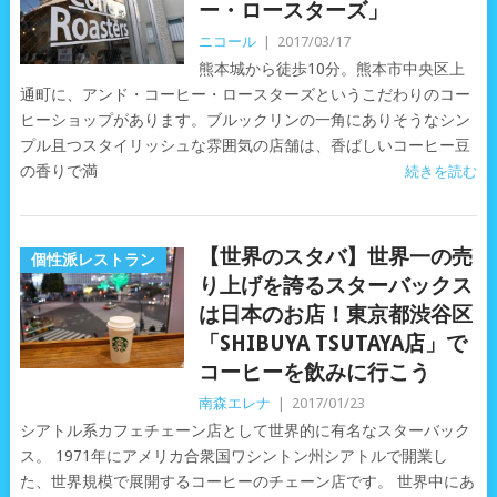
ー・ロースターズ」
ニコール
|
2017/03/17
熊本城から徒歩10分。熊本市中央区上
通町に、アンド・コーヒー・ロースターズというこだわりのコー
ヒーショップがあります。ブルックリンの一角にありそうなシン
プル且つスタイリッシュな雰囲気の店舗は、香ばしいコーヒー豆
の香りで満
続きを読む
【世界のスタバ】世界一の売
個性派レストラン
り上げを誇るスターバックス
は日本のお店！東京都渋谷区
「SHIBUYA TSUTAYA店」で
コーヒーを飲みに行こう
南森エレナ
|
2017/01/23
シアトル系カフェチェーン店として世界的に有名なスターバック
ス。 1971年にアメリカ合衆国ワシントン州シアトルで開業し
た、世界規模で展開するコーヒーのチェーン店です。 世界中にあ