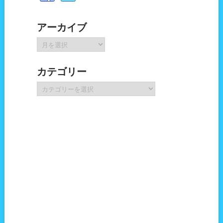
アーカイブ
ア
ー
カ
カテゴリー
イ
ブ
カ
テ
ゴ
リ
ー