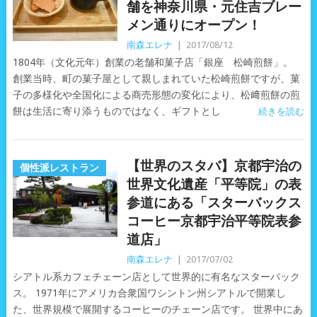
舗を神奈川県・元住吉ブレー
メン通りにオープン！
南森エレナ
|
2017/08/12
1804年（文化元年）創業の老舗和菓子店「銀座 松崎煎餅」。
創業当時、町の菓子屋として親しまれていた松崎煎餅ですが、菓
子の多様化や全国化による商売形態の変化により、松﨑煎餅の煎
餅は生活に寄り添うものではなく、ギフトとし
続きを読む
【世界のスタバ】京都宇治の
個性派レストラン
世界文化遺産「平等院」の表
参道にある「スターバックス
コーヒー京都宇治平等院表参
道店」
南森エレナ
|
2017/07/02
シアトル系カフェチェーン店として世界的に有名なスターバック
ス。 1971年にアメリカ合衆国ワシントン州シアトルで開業し
た、世界規模で展開するコーヒーのチェーン店です。 世界中にあ