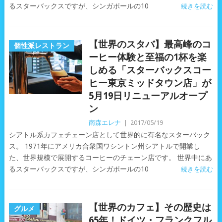
るスターバックスですが、シンガポールの10
続きを読む
【世界のスタバ】最高峰のコ
個性派レストラン
ーヒー体験と至福の1杯を楽
しめる「スターバックスコー
ヒー東京ミッドタウン店」が
5月19日リニューアルオープ
ン
南森エレナ
|
2017/05/19
シアトル系カフェチェーン店として世界的に有名なスターバック
ス。 1971年にアメリカ合衆国ワシントン州シアトルで開業し
た、世界規模で展開するコーヒーのチェーン店です。 世界中にあ
るスターバックスですが、シンガポールの10
続きを読む
【世界のカフェ】その歴史は
グルメ
65年！ドイツ・フランクフル