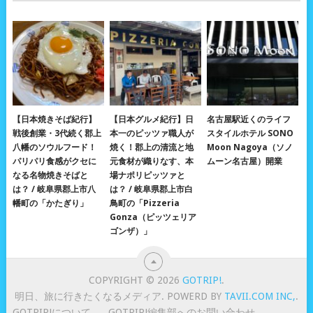
【日本焼きそば紀行】
【日本グルメ紀行】日
名古屋駅近くのライフ
戦後創業・3代続く郡上
本一のピッツァ職人が
スタイルホテル SONO
八幡のソウルフード！
焼く！郡上の清流と地
Moon Nagoya（ソノ
パリパリ食感がクセに
元食材が織りなす、本
ムーン名古屋）開業
なる名物焼きそばと
場ナポリピッツァと
は？ / 岐阜県郡上市八
は？ / 岐阜県郡上市白
幡町の「かたぎり」
鳥町の「Pizzeria
Gonza（ピッツェリア
ゴンザ）」
COPYRIGHT © 2026
GOTRIP!
.
明日、旅に行きたくなるメディア. POWERD BY
TAVII.COM INC,
.
GOTRIP!について
GOTRIP!編集部へのお問い合わせ