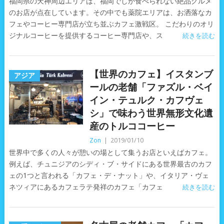
福岡県の天神周辺エリアは、福岡でしか食べられない絶品グルメ
のお店が点在しています。その中でも薬院エリアは、お洒落なカ
フェやコーヒー専門店が立ち並ぶカフェ激戦区。 こだわりのオリ
ジナルコーヒーを提供するコーヒー専門店や、ス
続きを読む
【世界のカフェ】イスタンブ
アジア
ールの老舗「ファズル・ベイ
イン・テュルク・カフヴェ
シ」で味わう世界無形文化遺
産のトルココーヒー
Zon
|
2019/01/10
世界中で多くの人々が憩いの場として集うお店といえばカフェ。
例えば、チュニジアのシディ・ブ・サイドにある世界最古のカフ
ェの1つと言われる「カフェ・デ・ナット」や、イタリア・ヴェ
ネツィアにあるカフェラテ発祥のカフェ「カフェ
続きを読む