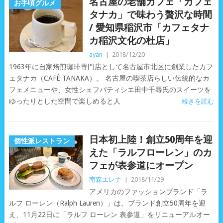
名古屋の老舗カフェ「カフェ
お手頃グルメ
タナカ」で味わう贅沢な時間
/ 愛知県稲沢市「カフェタナ
カ稲沢文化の杜店」
ayan
|
2018/12/20
1963年に自家焙煎珈琲専門店として名古屋市北区に創業したカフ
ェタナカ（CAFÉ TANAKA）。 名古屋の喫茶店らしい伝統的なカ
フェメニューや、女性シェフパティシエ田中千尋氏のスイーツを
ゆったりとした空間で楽しめると人
続きを読む
日本初上陸！創立50周年を迎
個性派レストラン
えた「ラルフローレン」のカ
フェが表参道にオープン
南森エレナ
|
2018/11/29
アメリカのファッションブランド「ラ
ルフ ローレン（Ralph Lauren）」は、ブランド創立50周年を迎
え、11月22日に「ラルフ ローレン 表参道」をリニューアルオー