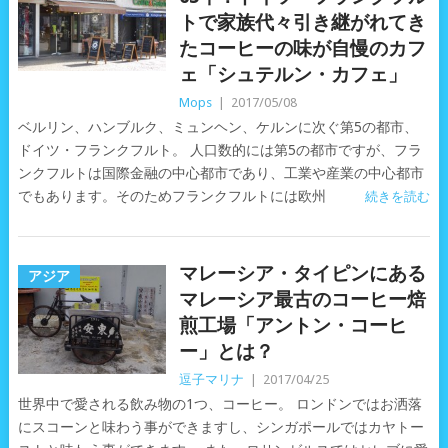
トで家族代々引き継がれてき
たコーヒーの味が自慢のカフ
ェ「シュテルン・カフェ」
Mops
|
2017/05/08
ベルリン、ハンブルク、ミュンヘン、ケルンに次ぐ第5の都市、
ドイツ・フランクフルト。 人口数的には第5の都市ですが、フラ
ンクフルトは国際金融の中心都市であり、工業や産業の中心都市
でもあります。そのためフランクフルトには欧州
続きを読む
マレーシア・タイピンにある
アジア
マレーシア最古のコーヒー焙
煎工場「アントン・コーヒ
ー」とは？
逗子マリナ
|
2017/04/25
世界中で愛される飲み物の1つ、コーヒー。 ロンドンではお洒落
にスコーンと味わう事ができますし、シンガポールではカヤトー