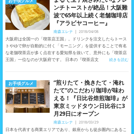
お手頃グルメ
ンチトーストが絶品！大阪難
波で65年以上続く老舗珈琲店
『アラビヤコーヒー』
南森エレナ
|
2018/04/08
大阪府は全国一の「喫茶店王国」。ドリンクを注文したらトース
トやゆで卵が自動的に付く「モーニング」を提供することで有名
な老舗喫茶店が多く点在する愛知県を抜いて、意外にも「喫茶店
王国」一位なのが大阪府です。 日本の『喫茶店文
続きを読む
“煎りたて・挽きたて・淹れ
お手頃グルメ
たて”のこだわり珈琲が味わ
える！『日比谷焙煎珈琲』が
東京ミッドタウン日比谷に3
月29日にオープン
南森エレナ
|
2018/03/29
日本を代表する商業エリアであり、銀座からも徒歩圏内にあるこ