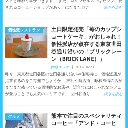
ストと味わう事ができます。 また、ロサンゼルスではセレブに愛
されるコーヒーショップがあり、はたまたカナ
続きを読む
土日限定発売「苺のカップシ
個性派レストラン
ョートケーキ」がおしゃれ！
個性派店が点在する東京世田
谷通り沿いの「ブリックレー
ン（BRICK LANE）」
南森エレナ
|
2017/04/23
昨今、東京都世田谷区の世田谷通り沿いや住宅街に、個性派店が
点在するのをご存知でしょうか。 神社や商店街、昭和風情の店が
まだまだ残っている個性的なお店や、近年ではおしゃれなカフェ
が並ぶことでも人気のエリアです。 世田谷通り
続きを読む
熊本で注目のスペシャリティ
グルメ
コーヒー「アンド・コーヒ