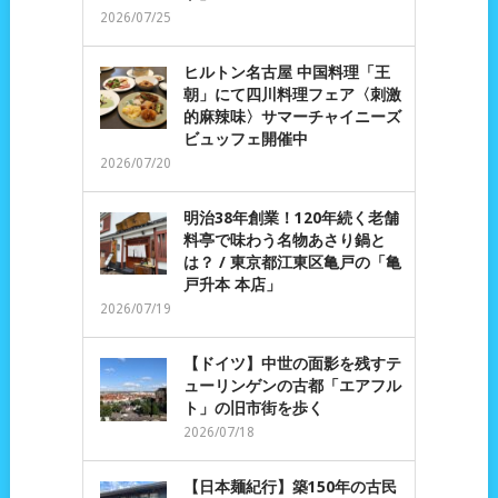
2026/07/25
ヒルトン名古屋 中国料理「王
朝」にて四川料理フェア〈刺激
的麻辣味〉サマーチャイニーズ
ビュッフェ開催中
2026/07/20
明治38年創業！120年続く老舗
料亭で味わう名物あさり鍋と
は？ / 東京都江東区亀戸の「亀
戸升本 本店」
2026/07/19
【ドイツ】中世の面影を残すテ
ューリンゲンの古都「エアフル
ト」の旧市街を歩く
2026/07/18
【日本麺紀行】築150年の古民