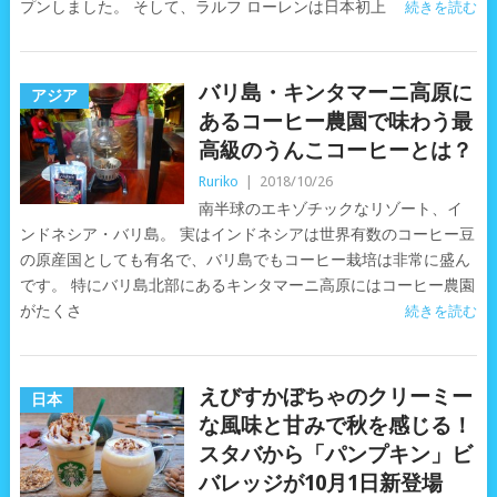
プンしました。 そして、ラルフ ローレンは日本初上
続きを読む
バリ島・キンタマーニ高原に
アジア
あるコーヒー農園で味わう最
高級のうんこコーヒーとは？
Ruriko
|
2018/10/26
南半球のエキゾチックなリゾート、イ
ンドネシア・バリ島。 実はインドネシアは世界有数のコーヒー豆
の原産国としても有名で、バリ島でもコーヒー栽培は非常に盛ん
です。 特にバリ島北部にあるキンタマーニ高原にはコーヒー農園
がたくさ
続きを読む
えびすかぼちゃのクリーミー
日本
な風味と甘みで秋を感じる！
スタバから「パンプキン」ビ
バレッジが10月1日新登場