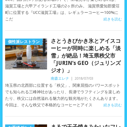
滋賀工場と六甲アイランド工場の2ヶ所のみ。 滋賀県愛知郡愛荘
町に位置する『UCC滋賀工場』は、レギュラーコーヒー100%に
こだ
続きを読む
さとうきびかき氷とアイスコ
個性派レストラン
ーヒーが同時に楽しめる「淡
雪」が絶品！埼玉県秩父市
「JURIN’s GEO（ジュリンズ
ジオ）」
南森エレナ
|
2018/07/03
埼玉県の北西部に位置する「秩父」。関東屈指のパワースポット
でも知られる三峰神社があったり、長瀞でラフティングを楽しめ
たり、秩父には自然溢れる魅力的な観光地がたくさんあります。
今回は、そんな秩父で本格的なコーヒーとアイス
続きを読む
まるで玉子焼きみたいなフレ