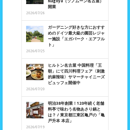
Nagoya（ソノムーン名古屋）
開業
2026/07/26
ガーデニング好きな方におすす
めのドイツ最大級の園芸レジャ
ー施設「エガパーク・エアフル
ト」
2026/07/25
ヒルトン名古屋 中国料理「王
朝」にて四川料理フェア〈刺激
的麻辣味〉サマーチャイニーズ
ビュッフェ開催中
2026/07/20
明治38年創業！120年続く老舗
料亭で味わう名物あさり鍋と
は？ / 東京都江東区亀戸の「亀
戸升本 本店」
2026/07/19