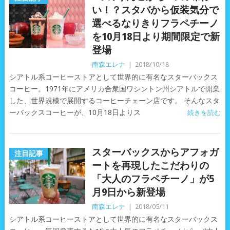
い！？スタバから仮装気分で
選べるなりきりフラペチーノ
を10月18日より期間限定で新
登場
南森エレナ
|
2018/10/18
シアトル系コーヒーストアとして世界的に有名なスターバックス
コーヒー。1971年にアメリカ合衆国ワシントン州シアトルで開業
した、世界規模で展開するコーヒーチェーン店です。 そんなスタ
ーバックスコーヒーが、10月18日よりス
続きを読む
スターバックスからアフォガ
注目記事
ートを再現したこだわりの
「大人のフラペチーノ」が5
月9日から新登場
南森エレナ
|
2018/05/11
シアトル系コーヒーストアとして世界的に有名なスターバックス