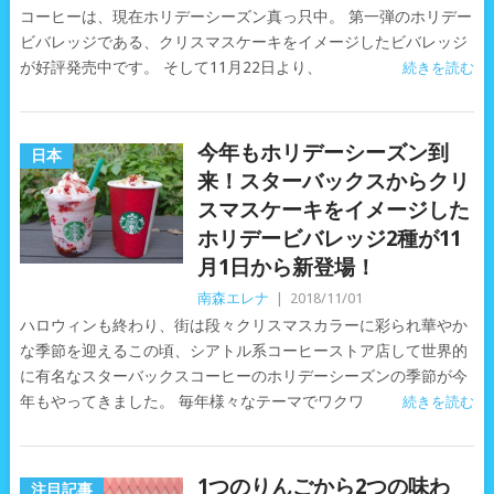
コーヒーは、現在ホリデーシーズン真っ只中。 第一弾のホリデー
ビバレッジである、クリスマスケーキをイメージしたビバレッジ
が好評発売中です。 そして11月22日より、
続きを読む
今年もホリデーシーズン到
日本
来！スターバックスからクリ
スマスケーキをイメージした
ホリデービバレッジ2種が11
月1日から新登場！
南森エレナ
|
2018/11/01
ハロウィンも終わり、街は段々クリスマスカラーに彩られ華やか
な季節を迎えるこの頃、シアトル系コーヒーストア店して世界的
に有名なスターバックスコーヒーのホリデーシーズンの季節が今
年もやってきました。 毎年様々なテーマでワクワ
続きを読む
1つのりんごから2つの味わ
注目記事