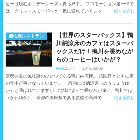
ヒーは現在ホリデーシーズン真っ只中。 プロモーション第一弾で
は、クリスマスモードへと一気に連れていくレッ
続きを読む
【世界のスターバックス】鴨
個性派レストラン
川納涼床のカフェはスターバ
ックスだけ！鴨川を眺めなが
らのコーヒーはいかが？
南森エレナ
|
2016/08/08
京都の夏の風物詩のひとつである鴨川納涼床。 祇園祭とともに京
の年中行事となっています。 一般的には納涼床（のうりょうゆ
か）と呼ばれていますが、地域によって呼び名が違い、鴨川では
（かわゆか）、京都の奥座敷である貴船や高雄で
続きを読む