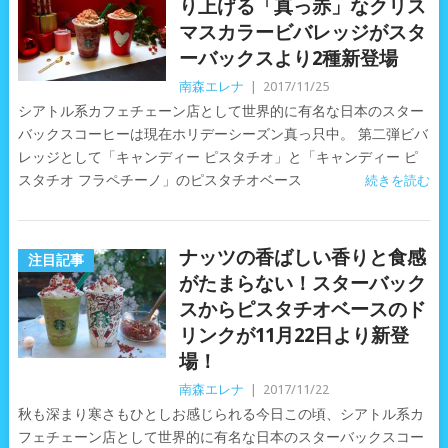
り上げる「真っ赤」なクリス
マスカラービバレッジがスタ
ーバックスより2種新登場
南森エレナ
|
2017/11/25
シアトル系カフェチェーン店として世界的に有名な日本のスター
バックスコーヒーは現在ホリデーシーズン真っ只中。 第二弾ビバ
レッジとして「キャンディー ピスタチオ」と「キャンディー ピ
スタチオ フラペチーノ」のピスタチオベース
続きを読む
ナッツの香ばしい香りと食感
注目記事
がたまらない！スターバック
スからピスタチオベースのド
リンクが11月22日より新登
場！
南森エレナ
|
2017/11/22
秋も深まり寒さもひとしお感じられる今日この頃、シアトル系カ
フェチェーン店として世界的に有名な日本のスターバックスコー