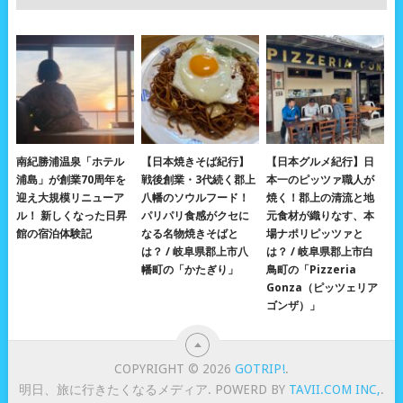
南紀勝浦温泉「ホテル
【日本焼きそば紀行】
【日本グルメ紀行】日
浦島」が創業70周年を
戦後創業・3代続く郡上
本一のピッツァ職人が
迎え大規模リニューア
八幡のソウルフード！
焼く！郡上の清流と地
ル！ 新しくなった日昇
パリパリ食感がクセに
元食材が織りなす、本
館の宿泊体験記
なる名物焼きそばと
場ナポリピッツァと
は？ / 岐阜県郡上市八
は？ / 岐阜県郡上市白
幡町の「かたぎり」
鳥町の「Pizzeria
Gonza（ピッツェリア
ゴンザ）」
COPYRIGHT © 2026
GOTRIP!
.
明日、旅に行きたくなるメディア. POWERD BY
TAVII.COM INC,
.