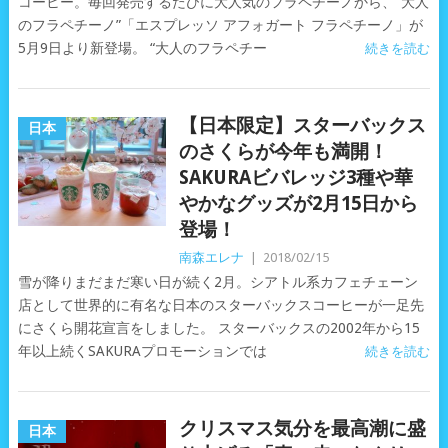
コーヒー。毎回発売するたびに大人気のフラペチーノから、“大人
のフラペチーノ”「エスプレッソ アフォガート フラペチーノ」が
5月9日より新登場。 “大人のフラペチー
続きを読む
【日本限定】スターバックス
日本
のさくらが今年も満開！
SAKURAビバレッジ3種や華
やかなグッズが2月15日から
登場！
南森エレナ
|
2018/02/15
雪が降りまだまだ寒い日が続く2月。シアトル系カフェチェーン
店として世界的に有名な日本のスターバックスコーヒーが一足先
にさくら開花宣言をしました。 スターバックスの2002年から15
年以上続くSAKURAプロモーションでは
続きを読む
クリスマス気分を最高潮に盛
日本