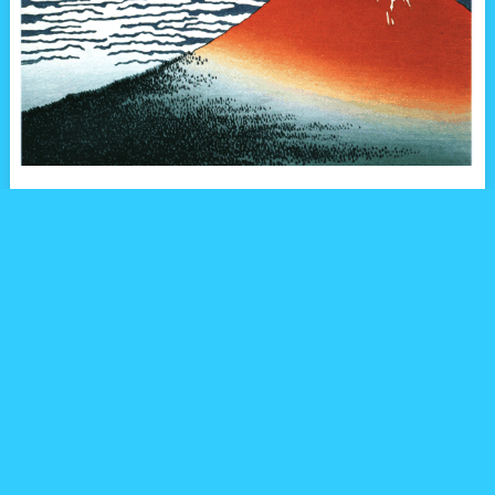
葛飾北斎といえば、日本を代表する希代の絵師。浮世絵の中でま
さに惨然と輝くその功績は、富嶽三十六景で世界的に知られてい
ます。
『冨嶽三十六景 凱風快晴』（通称赤富士）や『冨嶽三十六景』、
『神奈川沖浪裏』は、一度は見た事があるとおもいます。