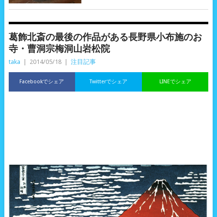
葛飾北斎の最後の作品がある長野県小布施のお
寺・曹洞宗梅洞山岩松院
taka
|
2014/05/18
|
注目記事
Facebookでシェア
Twitterでシェア
LINEでシェア