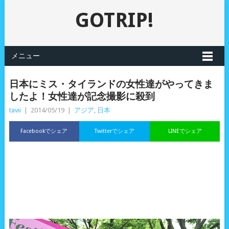
GOTRIP!
メニュー
日本にミス・タイランドの女性達がやってきま
したよ！女性達が記念撮影に殺到
tavii
|
2014/05/19
|
アジア
,
日本
Facebookでシェア
Twitterでシェア
LINEでシェア