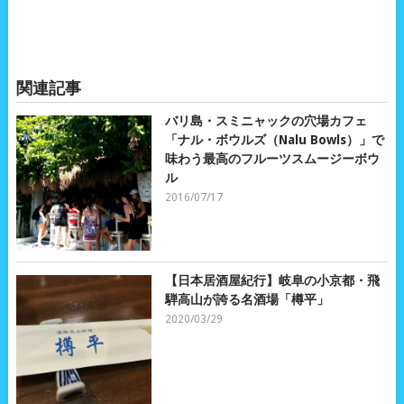
関連記事
バリ島・スミニャックの穴場カフェ
「ナル・ボウルズ（Nalu Bowls）」で
味わう最高のフルーツスムージーボウ
ル
2016/07/17
【日本居酒屋紀行】岐阜の小京都・飛
騨高山が誇る名酒場「樽平」
2020/03/29