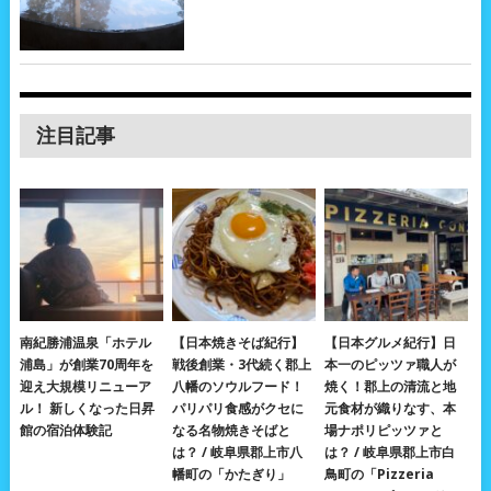
注目記事
南紀勝浦温泉「ホテル
【日本焼きそば紀行】
【日本グルメ紀行】日
浦島」が創業70周年を
戦後創業・3代続く郡上
本一のピッツァ職人が
迎え大規模リニューア
八幡のソウルフード！
焼く！郡上の清流と地
ル！ 新しくなった日昇
パリパリ食感がクセに
元食材が織りなす、本
館の宿泊体験記
なる名物焼きそばと
場ナポリピッツァと
は？ / 岐阜県郡上市八
は？ / 岐阜県郡上市白
幡町の「かたぎり」
鳥町の「Pizzeria