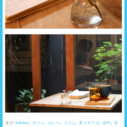
タグ:
kokonn
,
カフェ
,
カレー
,
ココン
,
炙りチーズ
,
谷中
,
谷