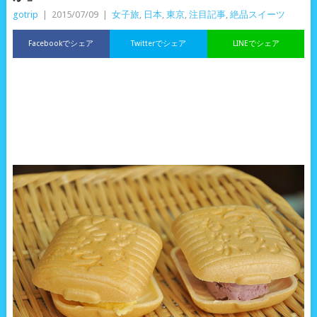
gotrip
|
2015/07/09
|
女子旅
,
日本
,
東京
,
注目記事
,
絶品スイーツ
Facebookでシェア
Twitterでシェア
LINEでシェア