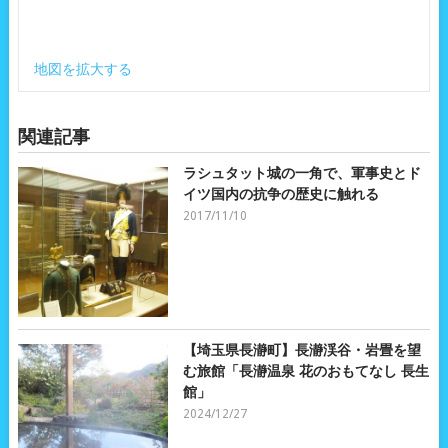
地図を拡大する
関連記事
ラシュタット城の一角で、軍事史とド
イツ国内の抗争の歴史に触れる
2017/11/10
【埼玉県長瀞町】長瀞渓谷・岩畳を望
む旅館「長瀞温泉 花のおもてなし 長生
館」
2024/12/27