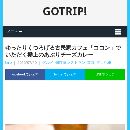
GOTRIP!
メニュー
ゆったりくつろげる古民家カフェ「ココン」で
いただく極上のあぶりチーズカレー
hiro
|
2015/07/10
|
グルメ
,
個性派レストラン
,
東京
,
注目記事
Facebookでシェア
Twitterでシェア
LINEでシェア