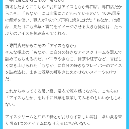
・専門店だからこその「もなか」
前述したようにこちらのお店はアイスもなか専門店。専門店だか
らこそ、「もなか」には非常にこだわっているのだ。100%国産
の餅米を使い、職人が1枚ずつ丁寧に焼き上げた「もなか」は絶
品。見た目にも浅草・雷門をイメージさせる大きな提灯は、たっ
ぷりのアイスを包み込んでくれる。
・専門店だからこその「アイスもなか」
そんな極上の「もなか」に自分の好きなアイスクリームを選んで
詰めてもらえるのだ。バニラやきなこ、抹茶や紅芋など、香ばし
く焼き上げられた「もなか」に自分の好きなフレイバーのアイス
を詰め込む。まさに浅草の町歩きに欠かせないスイーツの1つ
だ。
これからやってくる暑い夏、浴衣で涼を感じながら、こちらの
「アイスもなか」を片手に浅草を散策してみるのもいいかもしれ
ない。
アイスクリームと江戸の粋とがおりなす新しい涼は、暑い夏を乗
り切る1つのアイテムになりえるにちがいない。