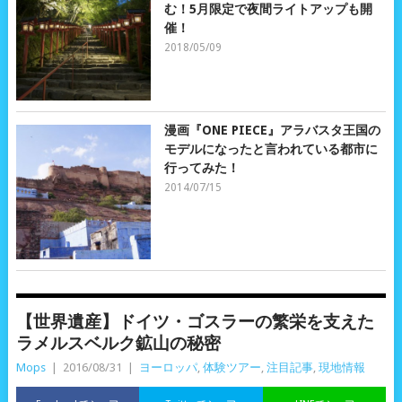
む！5月限定で夜間ライトアップも開
催！
2018/05/09
漫画『ONE PIECE』アラバスタ王国の
モデルになったと言われている都市に
行ってみた！
2014/07/15
【世界遺産】ドイツ・ゴスラーの繁栄を支えた
ラメルスベルク鉱山の秘密
Mops
|
2016/08/31
|
ヨーロッパ
,
体験ツアー
,
注目記事
,
現地情報