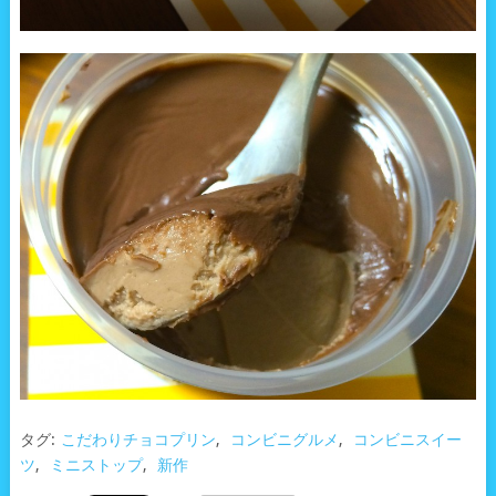
タグ:
こだわりチョコプリン
,
コンビニグルメ
,
コンビニスイー
ツ
,
ミニストップ
,
新作