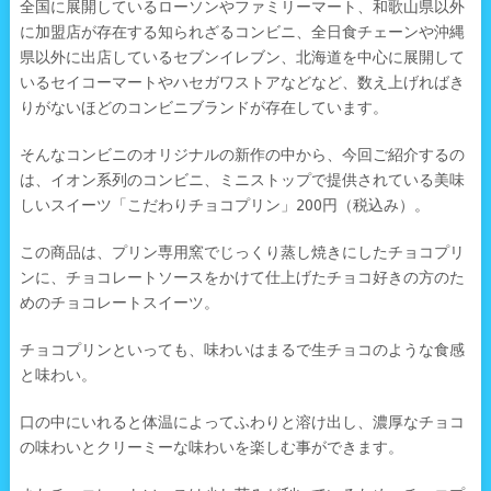
全国に展開しているローソンやファミリーマート、和歌山県以外
に加盟店が存在する知られざるコンビニ、全日食チェーンや沖縄
県以外に出店しているセブンイレブン、北海道を中心に展開して
いるセイコーマートやハセガワストアなどなど、数え上げればき
りがないほどのコンビニブランドが存在しています。
そんなコンビニのオリジナルの新作の中から、今回ご紹介するの
は、イオン系列のコンビニ、ミニストップで提供されている美味
しいスイーツ「こだわりチョコプリン」200円（税込み）。
この商品は、プリン専用窯でじっくり蒸し焼きにしたチョコプリ
ンに、チョコレートソースをかけて仕上げたチョコ好きの方のた
めのチョコレートスイーツ。
チョコプリンといっても、味わいはまるで生チョコのような食感
と味わい。
口の中にいれると体温によってふわりと溶け出し、濃厚なチョコ
の味わいとクリーミーな味わいを楽しむ事ができます。