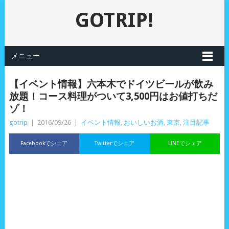
GOTRIP!
メニュー
【イベント情報】六本木でドイツビールが飲み
放題！コース料理がついて3,500円はお値打ちだ
ゾ！
gotrip
|
2016/09/26
|
イベント情報
,
おいしいお酒
,
東京
,
注目記事
Facebookでシェア
Twitterでシェア
LINEでシェア