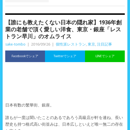
【誰にも教えたくない日本の隠れ家】1936年創
業の老舗で頂く愛しい洋食、東京・銀座「レス
トラン早川」のオムライス
sake-tombo
|
2016/09/26
|
個性派レストラン
,
東京
,
注目記事
Facebookでシェア
Twitterでシェア
LINEでシェア
日本有数の繁華街、銀座。
誰もが一度は聞いたことのあるであろう高級店が軒を連ね、長い
歴史も持つ格式高い街並みは、日本広しといえど唯一無二の存在