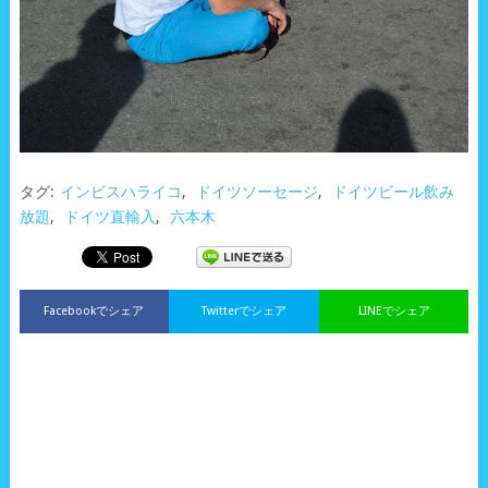
タグ:
インビスハライコ
,
ドイツソーセージ
,
ドイツビール飲み
放題
,
ドイツ直輸入
,
六本木
Facebookでシェア
Twitterでシェア
LINEでシェア