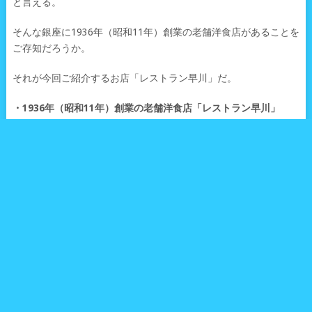
と言える。
そんな銀座に1936年（昭和11年）創業の老舗洋食店があることを
ご存知だろうか。
それが今回ご紹介するお店「レストラン早川」だ。
・1936年（昭和11年）創業の老舗洋食店「レストラン早川」
こちらのお店、1936年（昭和11年）創業の老舗洋食店。
銀座には
老舗中の老舗でトンカツ発祥のお店である「煉瓦亭」
や
カツカレー発祥のお店である「銀座スイス」
などがあるため、
1936年（昭和11年）創業というと老舗という感じはしないかもし
れない。
しかしながら1936年（昭和11年）といえば、第二次世界大戦が始
まる1939年の3年ほど前。
東京地方に54年ぶりの大雪が降り、2.26事件が発生するなど日本
国内は混沌とした時代へと突入し、スペインではゲルニカにも描
かれたスペイン内戦が勃発するなど、世界全体が混沌とした状況