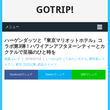
GOTRIP!
メニュー
ハーゲンダッツと『東京マリオットホテル』コ
ラボ第3弾！ハワイアンアフタヌーンティーとカ
クテルで至福のひと時を
南森エレナ
|
2018/07/23
|
いつかは行ってみたいホテル
,
個性派レス
トラン
,
東京
,
注目記事
,
絶品スイーツ
Facebookでシェア
Twitterでシェア
LINEでシェア