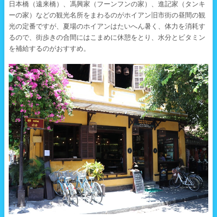
日本橋（遠来橋）、馮興家（フーンフンの家）、進記家（タンキ
ーの家）などの観光名所をまわるのがホイアン旧市街の昼間の観
光の定番ですが、夏場のホイアンはたいへん暑く、体力を消耗す
るので、街歩きの合間にはこまめに休憩をとり、水分とビタミン
を補給するのがおすすめ。