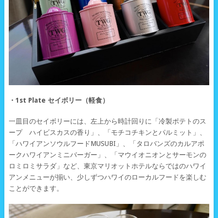
・1st Plate セイボリー（軽食）
一皿目のセイボリーには、左上から時計回りに「冷製ポテトのス
ープ ハイビスカスの香り」、「モチコチキンとパルミット」、
「ハワイアンソウルフードMUSUBI」、「タロバンズのカルアポ
ークハワイアンミニバーガー」、「マウイオニオンとサーモンの
ロミロミサラダ」など、東京マリオットホテルならではのハワイ
アンメニューが揃い、少しずつハワイのローカルフードを楽しむ
ことができます。