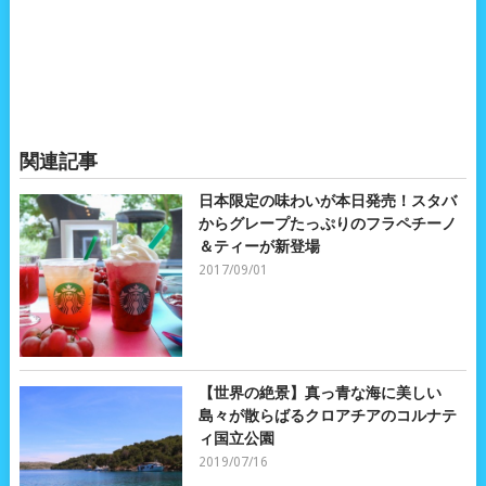
関連記事
日本限定の味わいが本日発売！スタバ
からグレープたっぷりのフラペチーノ
＆ティーが新登場
2017/09/01
【世界の絶景】真っ青な海に美しい
島々が散らばるクロアチアのコルナテ
ィ国立公園
2019/07/16