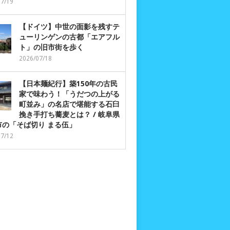
07/19
【ドイツ】中世の面影を残すテ
ューリンゲンの古都「エアフル
ト」の旧市街を歩く
2026/07/18
【日本麺紀行】築150年の古民
家で味わう！「うだつの上がる
町並み」の名店で堪能する石臼
挽き手打ち蕎麦とは？ / 岐阜県
市の「そば切り まる伍」
07/12