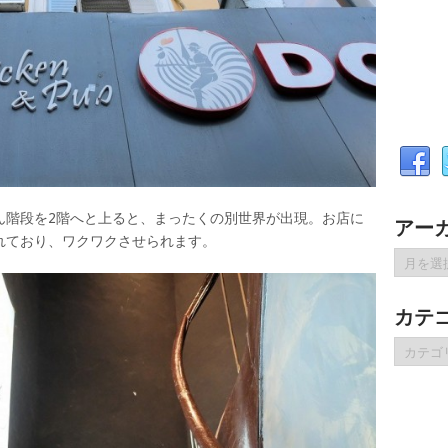
ん階段を2階へと上ると、まったくの別世界が出現。お店に
アー
れており、ワクワクさせられます。
ア
ー
カ
カテ
イ
ブ
カ
テ
ゴ
リ
ー