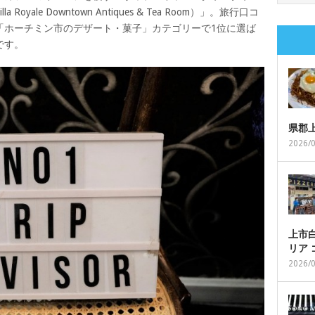
ale Downtown Antiques & Tea Room）」。旅行口コ
「ホーチミン市のデザート・菓子」カテゴリーで1位に選ば
です。
県郡
2026/
上市白
リア
2026/