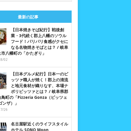
最新の記事
【日本焼きそば紀行】戦後創
業・3代続く郡上八幡のソウル
フード！パリパリ食感がクセに
なる名物焼きそばとは？ / 岐阜
上市八幡町の「かたぎり」
08/02
【日本グルメ紀行】日本一のピ
ッツァ職人が焼く！郡上の清流
と地元食材が織りなす、本場ナ
ポリピッツァとは？ / 岐阜県郡
鳥町の「Pizzeria Gonza（ピッツェ
 ゴンザ）」
07/26
名古屋駅近くのライフスタイル
ホテル SONO Moon