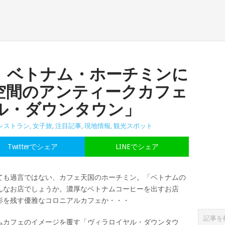
】ベトナム・ホーチミンに
空間のアンティークカフェ
ル・ダウンタウン」
レストラン
,
女子旅
,
注目記事
,
現地情報
,
観光スポット
Twitterでシェア
LINEでシェア
ても過言ではない、カフェ天国のホーチミン。「ベトナムの
んなお店でしょうか。濃厚なベトナムコーヒーを出すお店
影を残す優雅なコロニアルカフェか・・・
ムカフェのイメージを覆す「ヴィラロイヤル・ダウンタウ