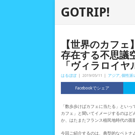
GOTRIP!
【世界のカフェ
存在する不思議
「ヴィラロイヤ
はるぼぼ
|
2019/05/11
|
アジア
,
個性派
Facebookでシェア
「数歩歩けばカフェに当たる」といっ
カフェ」と聞いてイメージするのはど
か、はたまたフランス植民地時代の面
今回ご紹介するのは、典型的なベトナ