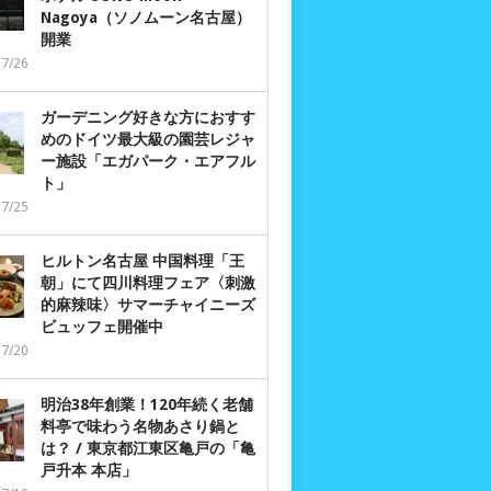
Nagoya（ソノムーン名古屋）
開業
07/26
ガーデニング好きな方におすす
めのドイツ最大級の園芸レジャ
ー施設「エガパーク・エアフル
ト」
07/25
ヒルトン名古屋 中国料理「王
朝」にて四川料理フェア〈刺激
的麻辣味〉サマーチャイニーズ
ビュッフェ開催中
07/20
明治38年創業！120年続く老舗
料亭で味わう名物あさり鍋と
は？ / 東京都江東区亀戸の「亀
戸升本 本店」