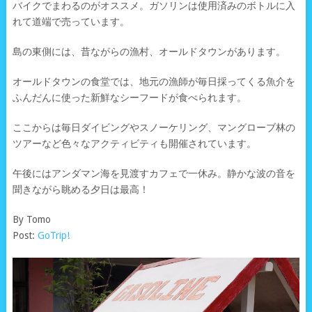
バイクでまわるのがオススメ。ガソリンは使用済みのボトルに入
れて道端で売っています。
島の東側には、昔ながらの漁村、オールドタウンがあります。
オールドタウンの食堂では、地元の漁師が毎日採ってくる魚介を
ふんだんに使った新鮮なシーフードが食べられます。
ここからは毎日ダイビングやスノーケリング、マングローブ林の
ツアーなど色々なアクティビティも開催されています。
午後にはアンダマン海を見渡すカフェで一休み。静かな波の音を
聞きながら眺める夕日は最高！
By Tomo
Post:
GoTrip!