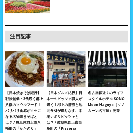
注目記事
【日本焼きそば紀行】
【日本グルメ紀行】日
名古屋駅近くのライフ
戦後創業・3代続く郡上
本一のピッツァ職人が
スタイルホテル SONO
八幡のソウルフード！
焼く！郡上の清流と地
Moon Nagoya（ソノ
パリパリ食感がクセに
元食材が織りなす、本
ムーン名古屋）開業
なる名物焼きそばと
場ナポリピッツァと
は？ / 岐阜県郡上市八
は？ / 岐阜県郡上市白
幡町の「かたぎり」
鳥町の「Pizzeria