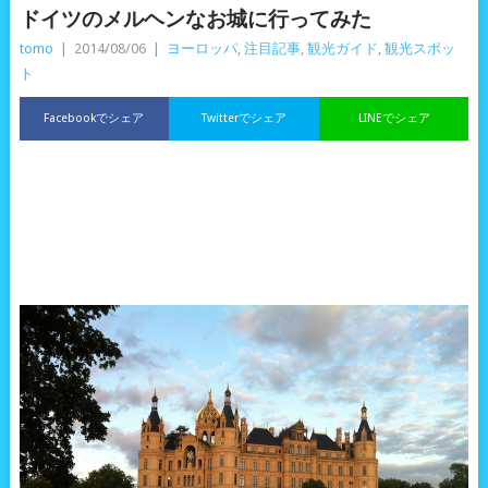
ドイツのメルヘンなお城に行ってみた
tomo
|
2014/08/06
|
ヨーロッパ
,
注目記事
,
観光ガイド
,
観光スポッ
ト
Facebookでシェア
Twitterでシェア
LINEでシェア