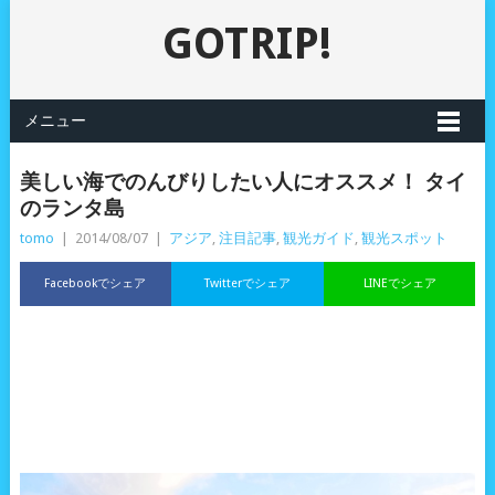
GOTRIP!
メニュー
美しい海でのんびりしたい人にオススメ！ タイ
のランタ島
tomo
|
2014/08/07
|
アジア
,
注目記事
,
観光ガイド
,
観光スポット
Facebookでシェア
Twitterでシェア
LINEでシェア