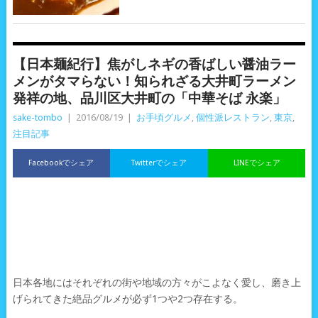
【日本麺紀行】焦がしネギの香ばしい醤油ラー
メンがタマらない！知られざる大井町ラーメン
発祥の地、品川区大井町の「中華そば 永楽」
sake-tombo
|
2016/08/19
|
お手頃グルメ
,
個性派レストラン
,
東京
,
注目記事
Facebookでシェア
Twitterでシェア
LINEでシェア
日本各地にはそれぞれの街や地域の方々がこよなく愛し、磨き上
げられてきた絶品グルメが必ず1つや2つ存在する。