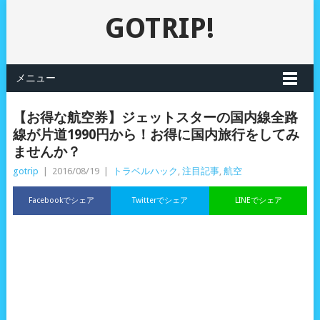
GOTRIP!
メニュー
【お得な航空券】ジェットスターの国内線全路
線が片道1990円から！お得に国内旅行をしてみ
ませんか？
gotrip
|
2016/08/19
|
トラベルハック
,
注目記事
,
航空
Facebookでシェア
Twitterでシェア
LINEでシェア