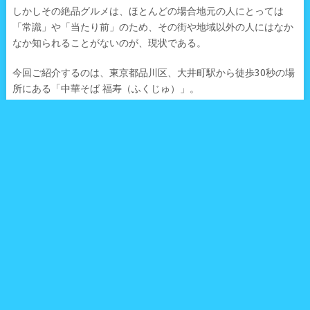
しかしその絶品グルメは、ほとんどの場合地元の人にとっては
「常識」や「当たり前」のため、その街や地域以外の人にはなか
なか知られることがないのが、現状である。
今回ご紹介するのは、東京都品川区、大井町駅から徒歩30秒の場
所にある「中華そば 福寿（ふくじゅ）」。
・昭和ノスタルジーの残る東小路飲食街
大井町駅東口から徒歩30秒、看板の新しさと飲食街のノスタルジ
ーのギャップのインパクトを感じつつ、一歩エリアに踏み込む
と、もはやそこは平成の時代とは思えないほどのノスタルジー溢
れる世界が広がる。