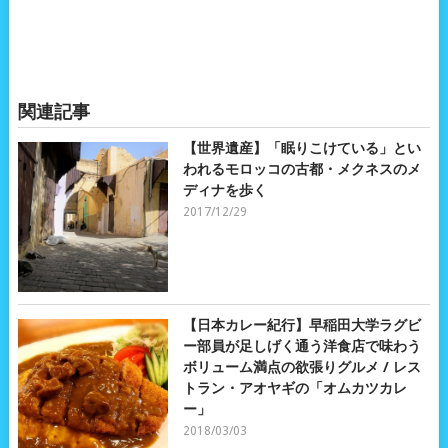
関連記事
【世界遺産】「眠りこけている」とい
われるモロッコの古都・メクネスのメ
ディナを歩く
2017/12/29
【日本カレー紀行】早稲田大学ラグビ
ー部員が足しげく通う洋食店で味わう
ボリューム満点の欲張りグルメ / レス
トラン・アオヤギの「オムカツカレ
ー」
2018/03/03