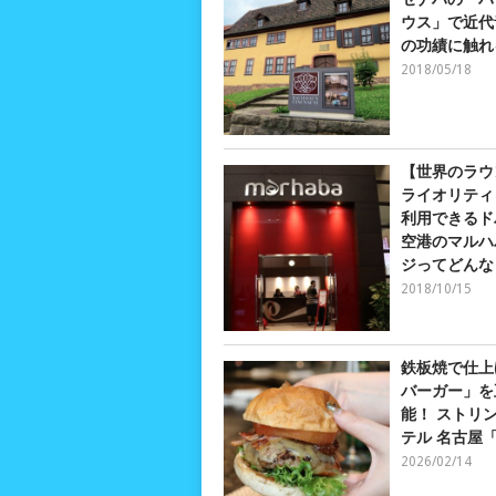
ウス」で近代
の功績に触れ
2018/05/18
【世界のラウ
ライオリティ
利用できるド
空港のマルハ
ジってどんな
2018/10/15
鉄板焼で仕上
バーガー」を
能！ ストリ
テル 名古屋
2026/02/14