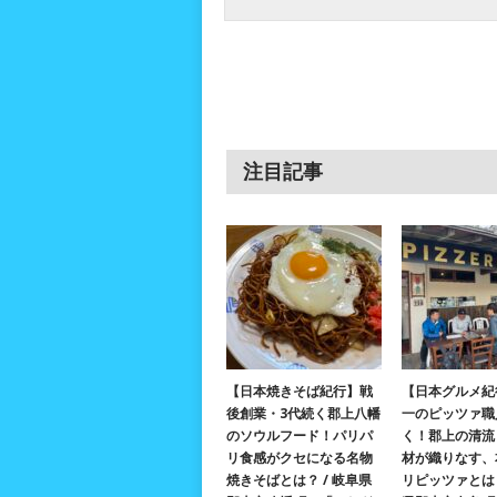
注目記事
【日本焼きそば紀行】戦
【日本グルメ紀
後創業・3代続く郡上八幡
一のピッツァ職
のソウルフード！パリパ
く！郡上の清流
リ食感がクセになる名物
材が織りなす、
焼きそばとは？ / 岐阜県
リピッツァとは？