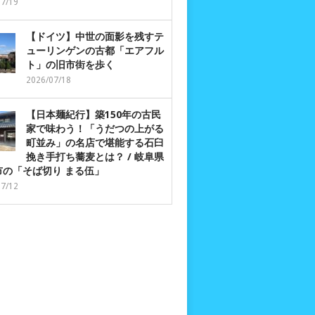
07/19
【ドイツ】中世の面影を残すテ
ューリンゲンの古都「エアフル
ト」の旧市街を歩く
2026/07/18
【日本麺紀行】築150年の古民
家で味わう！「うだつの上がる
町並み」の名店で堪能する石臼
挽き手打ち蕎麦とは？ / 岐阜県
市の「そば切り まる伍」
07/12