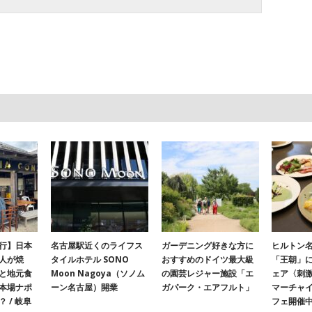
行】日本
名古屋駅近くのライフス
ガーデニング好きな方に
ヒルトン名
人が焼
タイルホテル SONO
おすすめのドイツ最大級
「王朝」
と地元食
Moon Nagoya（ソノム
の園芸レジャー施設「エ
ェア〈刺
本場ナポ
ーン名古屋）開業
ガパーク・エアフルト」
マーチャ
 / 岐阜
フェ開催