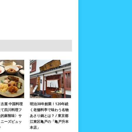
古屋 中国料理
明治38年創業！120年続
にて四川料理フ
く老舗料亭で味わう名物
激的麻辣味〉サ
あさり鍋とは？ / 東京都
イニーズビュッ
江東区亀戸の「亀戸升本
中
本店」