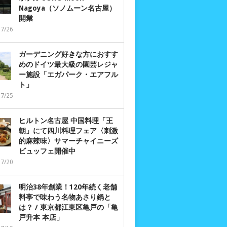
Nagoya（ソノムーン名古屋）
開業
07/26
ガーデニング好きな方におすす
めのドイツ最大級の園芸レジャ
ー施設「エガパーク・エアフル
ト」
07/25
ヒルトン名古屋 中国料理「王
朝」にて四川料理フェア〈刺激
的麻辣味〉サマーチャイニーズ
ビュッフェ開催中
07/20
明治38年創業！120年続く老舗
料亭で味わう名物あさり鍋と
は？ / 東京都江東区亀戸の「亀
戸升本 本店」