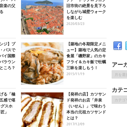
音楽の父
旧市街の絶景を見下ろ
る
しながら城壁ウォーク
を楽しむ
2020/03/23
ンジ】プ
【築地の冬期限定メニ
・パスで
ュー】築地で人気の定
バイ国際
食屋「磯野家」のカキ
バラウン
フライ＆カキ飯で牡蠣
アー
ところ？
三昧を楽しもう！
ア
2015/11/19
ー
カ
カテ
イ
げる「極
【発祥の店】カツサン
ブ
カ
五感で堪
ド発祥のお店「井泉
テ
ングスホ
（いせん）」で味わう
ゴ
「匠」
本当の元祖カツサンド
リ
とは？
ー
2017/12/09