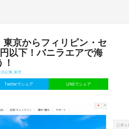
】東京からフィリピン・セ
万円以下！バニラエアで海
う！
注目記事
,
航空
Twitterでシェア
LINEでシェア