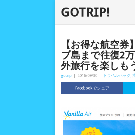
GOTRIP!
【お得な航空券
ブ島まで往復2
外旅行を楽しも
gotrip
|
2016/09/30
|
トラベルハック
,
Facebookでシェア