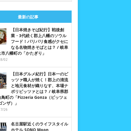
最新の記事
【日本焼きそば紀行】戦後創
業・3代続く郡上八幡のソウル
フード！パリパリ食感がクセに
なる名物焼きそばとは？ / 岐阜
上市八幡町の「かたぎり」
08/02
【日本グルメ紀行】日本一のピ
ッツァ職人が焼く！郡上の清流
と地元食材が織りなす、本場ナ
ポリピッツァとは？ / 岐阜県郡
鳥町の「Pizzeria Gonza（ピッツェ
 ゴンザ）」
07/26
名古屋駅近くのライフスタイル
ホテル SONO Moon