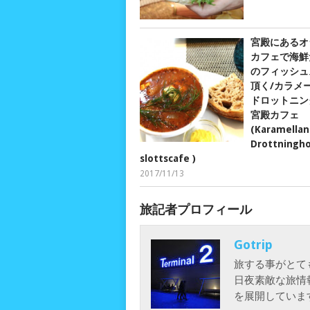
宮殿にあるオ
カフェで海鮮
のフィッシュ
頂く/カラメ
ドロットニン
宮殿カフェ
(Karamellan
Drottningh
slottscafe )
2017/11/13
旅記者プロフィール
Gotrip
旅する事がとて
日夜素敵な旅情
を展開していま