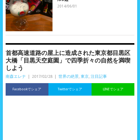
2014/06/01
首都高速道路の屋上に造成された東京都目黒区
大橋「目黒天空庭園」で四季折々の自然を満喫
しよう
南森エレナ
|
2017/02/28
|
世界の絶景
,
東京
,
注目記事
Facebookでシェア
Twitterでシェア
LINEでシェア