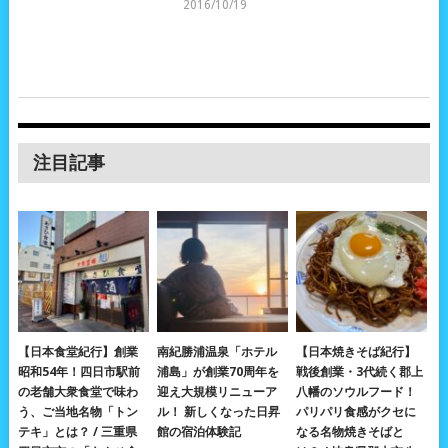
2016/10/19
注目記事
【日本食堂紀行】創業
南紀勝浦温泉「ホテル
【日本焼きそば紀行】
昭和54年！四日市駅前
浦島」が創業70周年を
戦後創業・3代続く郡上
の老舗大衆食堂で味わ
迎え大規模リニューア
八幡のソウルフード！
う、ご当地名物「トン
ル！ 新しくなった日昇
パリパリ食感がクセに
テキ」とは？ / 三重県
館の宿泊体験記
なる名物焼きそばと