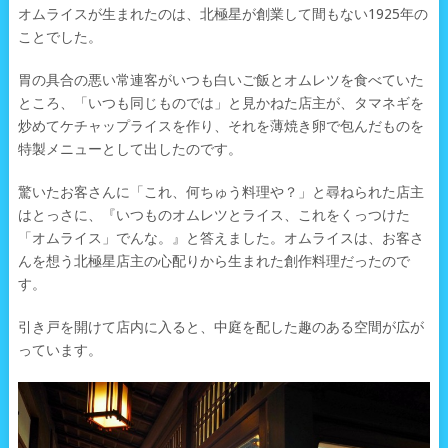
オムライスが生まれたのは、北極星が創業して間もない1925年の
ことでした。
胃の具合の悪い常連客がいつも白いご飯とオムレツを食べていた
ところ、「いつも同じものでは」と見かねた店主が、タマネギを
炒めてケチャップライスを作り、それを薄焼き卵で包んだものを
特製メニューとして出したのです。
驚いたお客さんに「これ、何ちゅう料理や？」と尋ねられた店主
はとっさに、『いつものオムレツとライス、これをくっつけた
「オムライス」でんな。』と答えました。オムライスは、お客さ
んを想う北極星店主の心配りから生まれた創作料理だったので
す。
引き戸を開けて店内に入ると、中庭を配した趣のある空間が広が
っています。