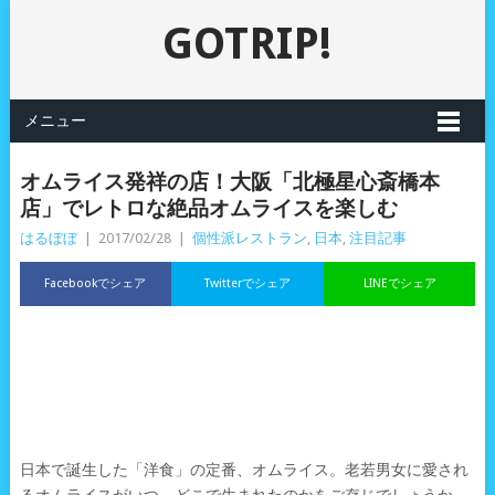
GOTRIP!
メニュー
オムライス発祥の店！大阪「北極星心斎橋本
店」でレトロな絶品オムライスを楽しむ
はるぼぼ
|
2017/02/28
|
個性派レストラン
,
日本
,
注目記事
Facebookでシェア
Twitterでシェア
LINEでシェア
日本で誕生した「洋食」の定番、オムライス。老若男女に愛され