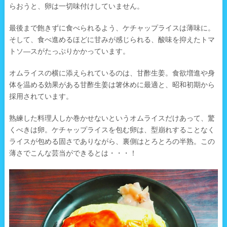
らおうと、卵は一切味付けしていません。
最後まで飽きずに食べられるよう、ケチャップライスは薄味に。
そして、食べ進めるほどに甘みが感じられる、酸味を抑えたトマ
トソ―スがたっぷりかかっています。
オムライスの横に添えられているのは、甘酢生姜。食欲増進や身
体を温める効果がある甘酢生姜は箸休めに最適と、昭和初期から
採用されています。
熟練した料理人しか巻かせないというオムライスだけあって、驚
くべきは卵。ケチャップライスを包む卵は、型崩れすることなく
ライスが包める固さでありながら、裏側はとろとろの半熟。この
薄さでこんな芸当ができるとは・・・！