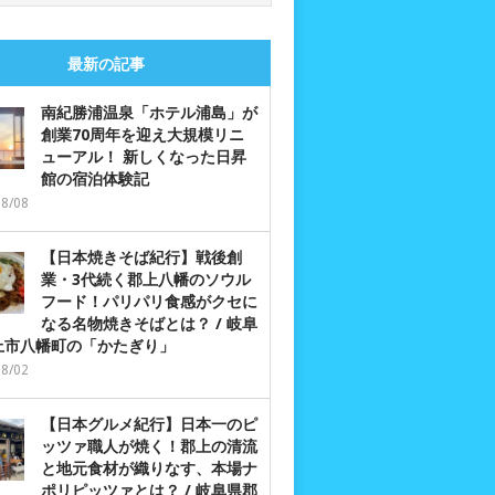
最新の記事
南紀勝浦温泉「ホテル浦島」が
創業70周年を迎え大規模リニ
ューアル！ 新しくなった日昇
館の宿泊体験記
08/08
【日本焼きそば紀行】戦後創
業・3代続く郡上八幡のソウル
フード！パリパリ食感がクセに
なる名物焼きそばとは？ / 岐阜
上市八幡町の「かたぎり」
08/02
【日本グルメ紀行】日本一のピ
ッツァ職人が焼く！郡上の清流
と地元食材が織りなす、本場ナ
ポリピッツァとは？ / 岐阜県郡