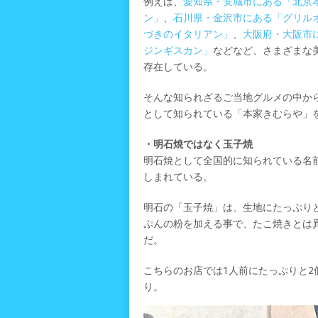
例えば、
愛知県・安城市にある「北京
ン」
、
石川県・金沢市にある「グリル
づきのイタリアン」
、
大阪府・大阪市
ジンギスカン」
などなど、さまざまな
存在している。
そんな知られざるご当地グルメの中か
として知られている「本家きむらや」
・明石焼ではなく玉子焼
明石焼として全国的に知られている名
しまれている。
明石の「玉子焼」は、生地にたっぷり
ぷんの粉を加える事で、たこ焼きとは
だ。
こちらのお店では1人前にたっぷりと
り。