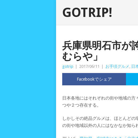
GOTRIP!
兵庫県明石市が
むらや」
gotrip
|
2017/06/11
|
お手頃グルメ
,
日
Facebookでシェア
日本各地にはそれぞれの街や地域の方
つや２つ存在する。
しかしその絶品グルメは、ほとんどの
の街や地域以外の人にはなかなか知ら