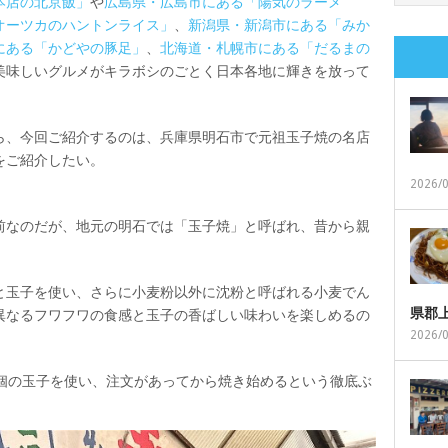
本店の北京飯」
や
広島県・広島市にある「陽気のラーメ
オーツカのハントンライス」
、
新潟県・新潟市にある「みか
にある「かどやの豚足」
、
北海道・札幌市にある「だるまの
美味しいグルメがキラボシのごとく日本各地に輝きを放って
ら、今回ご紹介するのは、兵庫県明石市で元祖玉子焼の名店
をご紹介したい。
2026/
前なのだが、地元の明石では「玉子焼」と呼ばれ、昔から親
と玉子を使い、さらに小麦粉以外に沈粉と呼ばれる小麦でん
県郡
異なるフワフワの食感と玉子の香ばしい味わいを楽しめるの
2026/
2個の玉子を使い、注文があってから焼き始めるという徹底ぶ