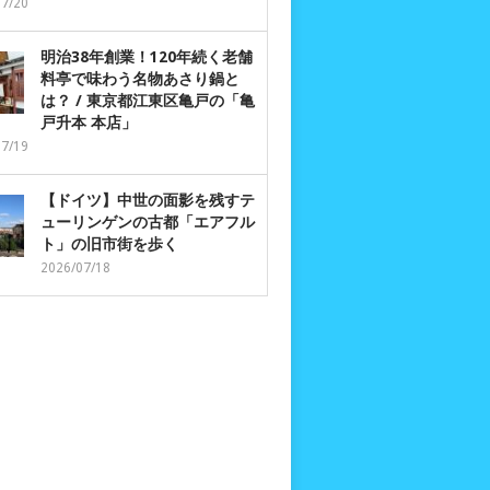
07/20
明治38年創業！120年続く老舗
料亭で味わう名物あさり鍋と
は？ / 東京都江東区亀戸の「亀
戸升本 本店」
07/19
【ドイツ】中世の面影を残すテ
ューリンゲンの古都「エアフル
ト」の旧市街を歩く
2026/07/18