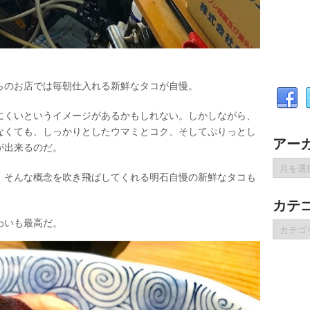
らのお店では毎朝仕入れる新鮮なタコが自慢。
にくいというイメージがあるかもしれない。しかしながら、
なくても、しっかりとしたウマミとコク、そしてぷりっとし
アー
が出来るのだ。
ア
、そんな概念を吹き飛ばしてくれる明石自慢の新鮮なタコも
ー
カ
カテ
イ
ブ
わいも最高だ。
カ
テ
ゴ
リ
ー