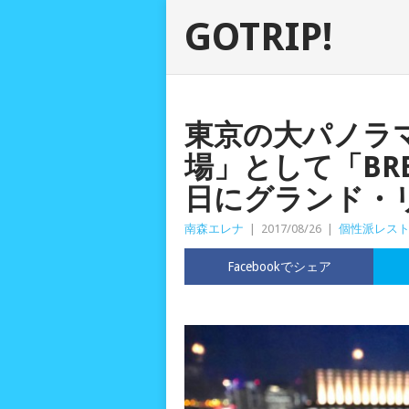
GOTRIP!
東京の大パノラ
場」として「BREE
日にグランド・
南森エレナ
|
2017/08/26
|
個性派レス
Facebookでシェア