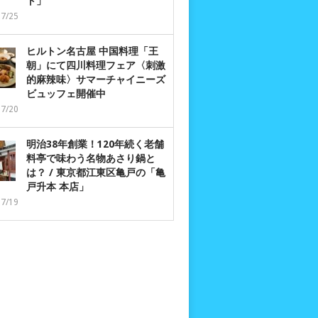
ト」
07/25
ヒルトン名古屋 中国料理「王
朝」にて四川料理フェア〈刺激
的麻辣味〉サマーチャイニーズ
ビュッフェ開催中
07/20
明治38年創業！120年続く老舗
料亭で味わう名物あさり鍋と
は？ / 東京都江東区亀戸の「亀
戸升本 本店」
07/19