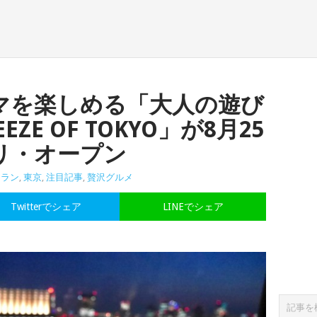
マを楽しめる「大人の遊び
ZE OF TOKYO」が8月25
リ・オープン
トラン
,
東京
,
注目記事
,
贅沢グルメ
Twitterでシェア
LINEでシェア