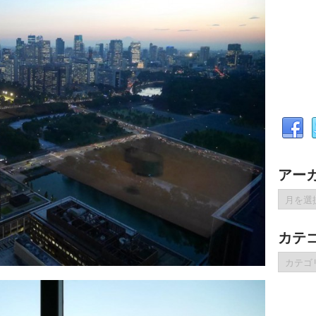
アー
ア
ー
カ
カテ
イ
ブ
カ
テ
ゴ
リ
ー