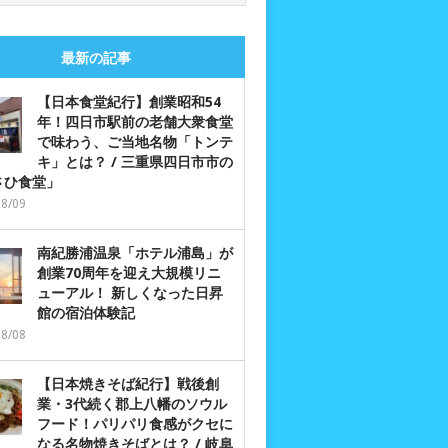
最新の記事
【日本食堂紀行】創業昭和54
年！四日市駅前の老舗大衆食堂
で味わう、ご当地名物「トンテ
キ」とは？ / 三重県四日市市の
さひ食堂」
08/09
南紀勝浦温泉「ホテル浦島」が
創業70周年を迎え大規模リニ
ューアル！ 新しくなった日昇
館の宿泊体験記
08/08
【日本焼きそば紀行】戦後創
業・3代続く郡上八幡のソウル
フード！パリパリ食感がクセに
なる名物焼きそばとは？ / 岐阜