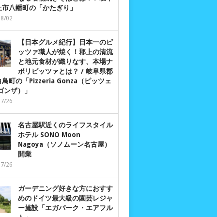
上市八幡町の「かたぎり」
08/02
【日本グルメ紀行】日本一のピ
ッツァ職人が焼く！郡上の清流
と地元食材が織りなす、本場ナ
ポリピッツァとは？ / 岐阜県郡
鳥町の「Pizzeria Gonza（ピッツェ
 ゴンザ）」
07/26
名古屋駅近くのライフスタイル
ホテル SONO Moon
Nagoya（ソノムーン名古屋）
開業
07/26
ガーデニング好きな方におすす
めのドイツ最大級の園芸レジャ
ー施設「エガパーク・エアフル