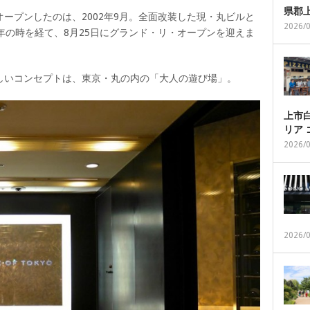
県郡
ープンしたのは、2002年9月。全面改装した現・丸ビルと
2026/
年の時を経て、8月25日にグランド・リ・オープンを迎えま
しいコンセプトは、東京・丸の内の「大人の遊び場」。
上市白
リア
2026/
2026/