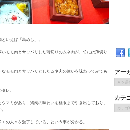
物といえば「鳥めし」。
厚いモモ肉とサッパリした薄切りのムネ肉が、竹には薄切り
アー
ーなモモ肉とサッパリとしたムネ肉の違いを味わってみても
ア
ー
のタレ。
カ
カテ
イ
とウマミがあり、鶏肉の味わいを極限まで引き出しており、
ブ
カ
い。
テ
ゴ
多くの人々を魅了している、という事が分かる。
リ
ー