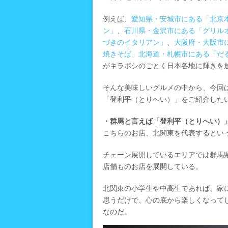
例えば、
愛知県・安城市にある「北京
ン」
、
石川県・金沢市にある「グリル
づきのイタリアン」
、
大阪府・大阪市
焼きそば」
北海道・札幌市にある「だ
がキラボシのごとく日本各地に輝きを
そんな美味しいグルメの中から、今回
「登利平（とりへい）」をご紹介した
・群馬と言えば「登利平（とりへい）
こちらのお店、北関東を代表するとい
チェーン展開しているエリアでは群馬県
店舗ものお店を展開している。
北関東の小学生や中高生であれば、家
思うだけで、心の底から楽しくなって
なのだ。