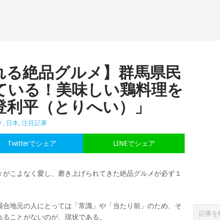
れる絶品グルメ】群馬県民
ている！美味しい鶏料理を
登利平（とりへい）」
メ
,
日本
,
注目記事
Twitterでシェア
LINEでシェア
々がこよなく愛し、磨き上げられてきた絶品グルメが必ず１
場合地元の人にとっては「常識」や「当たり前」のため、そ
れることがないのが、現状である。