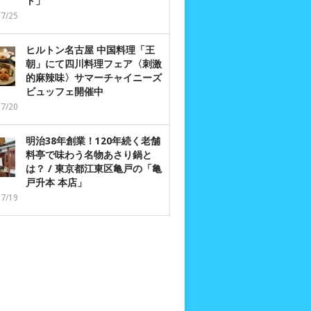
ト」
07/25
ヒルトン名古屋 中国料理「王
朝」にて四川料理フェア〈刺激
的麻辣味〉サマーチャイニーズ
ビュッフェ開催中
07/20
明治38年創業！120年続く老舗
料亭で味わう名物あさり鍋と
は？ / 東京都江東区亀戸の「亀
戸升本 本店」
07/19