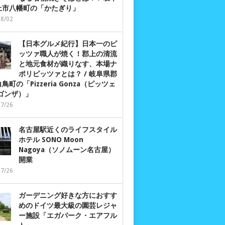
上市八幡町の「かたぎり」
08/02
【日本グルメ紀行】日本一のピ
ッツァ職人が焼く！郡上の清流
と地元食材が織りなす、本場ナ
ポリピッツァとは？ / 岐阜県郡
鳥町の「Pizzeria Gonza（ピッツェ
 ゴンザ）」
07/26
名古屋駅近くのライフスタイル
ホテル SONO Moon
Nagoya（ソノムーン名古屋）
開業
07/26
ガーデニング好きな方におすす
めのドイツ最大級の園芸レジャ
ー施設「エガパーク・エアフル