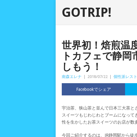
GOTRIP!
世界初！焙煎温
トカフェで静岡
しもう！
南森エレナ
|
2018/07/22
|
個性派レス
Facebookでシェア
宇治茶、狭山茶と並んで日本三大茶と
スイーツもじわじわとブームになって
性を生かしたお茶スイーツのお店が数
今回ご紹介するのは、JR静岡駅から徒歩5分