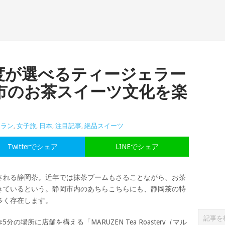
度が選べるティージェラー
市のお茶スイーツ文化を楽
トラン
,
女子旅
,
日本
,
注目記事
,
絶品スイーツ
Twitterでシェア
LINEでシェア
される静岡茶。近年では抹茶ブームもさることながら、お茶
きているという。静岡市内のあちらこちらにも、静岡茶の特
多く存在します。
の場所に店舗を構える「MARUZEN Tea Roastery（マル