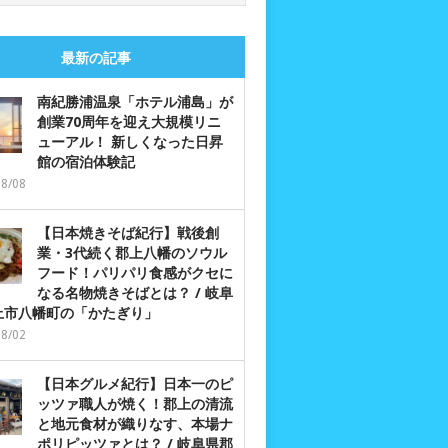
最新の記事
南紀勝浦温泉「ホテル浦島」が
創業70周年を迎え大規模リニ
ューアル！ 新しくなった日昇
館の宿泊体験記
08/08
【日本焼きそば紀行】戦後創
業・3代続く郡上八幡のソウル
フード！パリパリ食感がクセに
なる名物焼きそばとは？ / 岐阜
上市八幡町の「かたぎり」
08/02
【日本グルメ紀行】日本一のピ
ッツァ職人が焼く！郡上の清流
と地元食材が織りなす、本場ナ
ポリピッツァとは？ / 岐阜県郡