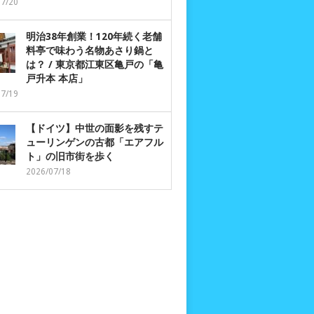
07/20
明治38年創業！120年続く老舗
料亭で味わう名物あさり鍋と
は？ / 東京都江東区亀戸の「亀
戸升本 本店」
07/19
【ドイツ】中世の面影を残すテ
ューリンゲンの古都「エアフル
ト」の旧市街を歩く
2026/07/18