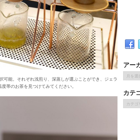
アー
ア
で選択可能。それぞれ浅煎り、深蒸しが選ぶことができ、ジェラ
ー
温度帯のお茶を見つけてみてください。
カ
カテ
イ
ブ
カ
テ
ゴ
リ
ー