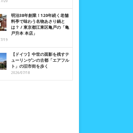
07/20
明治38年創業！120年続く老舗
料亭で味わう名物あさり鍋と
は？ / 東京都江東区亀戸の「亀
戸升本 本店」
07/19
【ドイツ】中世の面影を残すテ
ューリンゲンの古都「エアフル
ト」の旧市街を歩く
2026/07/18