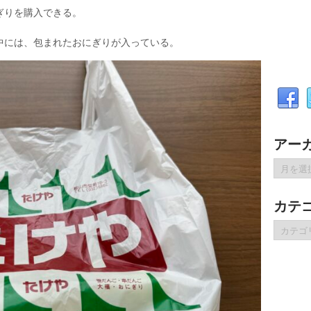
ぎりを購入できる。
中には、包まれたおにぎりが入っている。
アー
ア
ー
カ
カテ
イ
ブ
カ
テ
ゴ
リ
ー