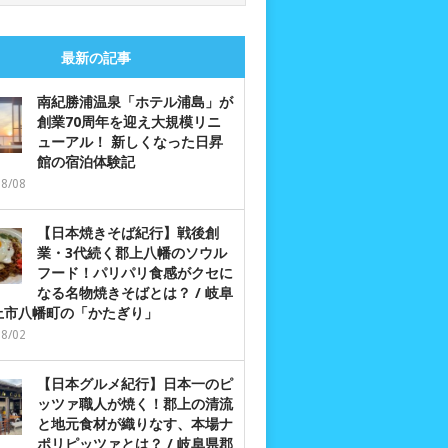
最新の記事
南紀勝浦温泉「ホテル浦島」が
創業70周年を迎え大規模リニ
ューアル！ 新しくなった日昇
館の宿泊体験記
08/08
【日本焼きそば紀行】戦後創
業・3代続く郡上八幡のソウル
フード！パリパリ食感がクセに
なる名物焼きそばとは？ / 岐阜
上市八幡町の「かたぎり」
08/02
【日本グルメ紀行】日本一のピ
ッツァ職人が焼く！郡上の清流
と地元食材が織りなす、本場ナ
ポリピッツァとは？ / 岐阜県郡