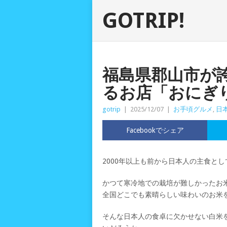
GOTRIP!
福島県郡山市が
るお店「おにぎ
gotrip
|
2025/12/07
|
お手頃グルメ
,
日
Facebookでシェア
2000年以上も前から日本人の主食と
かつて寒冷地での栽培が難しかったお
全国どこでも素晴らしい味わいのお米
そんな日本人の食卓に欠かせない白米