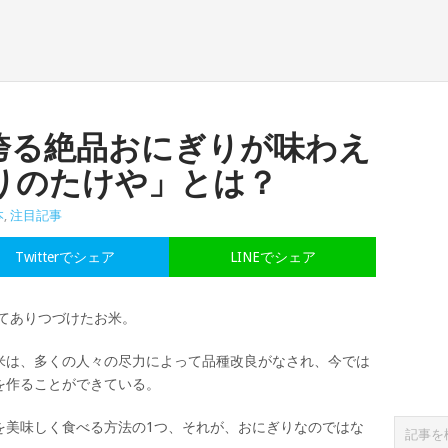
誇る絶品おにぎりが味わえ
りのたけや」とは？
本
,
注目記事
Twitterでシェア
LINEでシェア
してありつづけたお米。
米は、多くの人々の尽力によって品種改良がなされ、今では
を作ることができている。
を美味しく食べる方法の1つ、それが、おにぎりなのではな