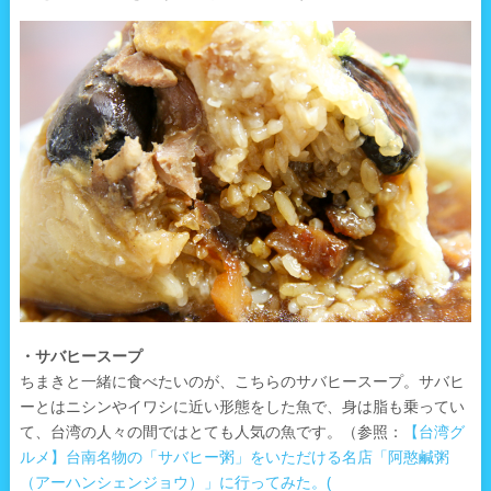
・サバヒースープ
ちまきと一緒に食べたいのが、こちらのサバヒースープ。サバヒ
ーとはニシンやイワシに近い形態をした魚で、身は脂も乗ってい
て、台湾の人々の間ではとても人気の魚です。（参照：
【台湾グ
ルメ】台南名物の「サバヒー粥」をいただける名店「阿憨鹹粥
（アーハンシェンジョウ）」に行ってみた。(