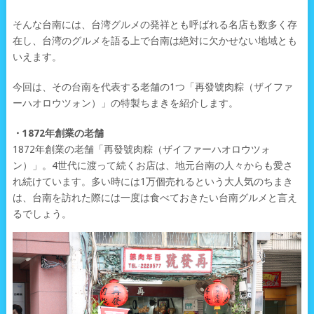
そんな台南には、台湾グルメの発祥とも呼ばれる名店も数多く存
在し、台湾のグルメを語る上で台南は絶対に欠かせない地域とも
いえます。
今回は、その台南を代表する老舗の1つ「再發號肉粽（ザイファ
ーハオロウツォン）」の特製ちまきを紹介します。
・1872年創業の老舗
1872年創業の老舗「再發號肉粽（ザイファーハオロウツォ
ン）」。4世代に渡って続くお店は、地元台南の人々からも愛さ
れ続けています。多い時には1万個売れるという大人気のちまき
は、台南を訪れた際には一度は食べておきたい台南グルメと言え
るでしょう。