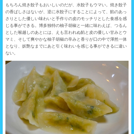
もちろん焼き餃子もおいしいのだが、水餃子もウマい。焼き餃子
の香ばしさはないが、逆に水餃子にすることによって、餡のあっ
さりとした優しい味わいと手作りの皮のモッチリとした食感を感
じる事ができる。博多独特の柚子胡椒と一緒に味わえば、つるん
とした喉越しのあとには、えも言われぬ餡と皮の優しい甘みとウ
マミ、そして爽やかな柚子胡椒の辛みと香りが口の中で渾然一体
となり、妖艶なまでにあと引く味わいを感じる事ができるに違い
ない。