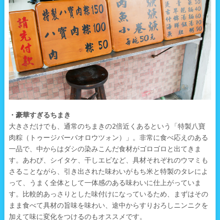
・豪華すぎるちまき
大きさだけでも、通常のちまきの2倍近くあるという「特製八寶
肉粽（トゥージバーバオロウツォン）」。非常に食べ応えのある
一品で、中からはダシの染みこんだ食材がゴロゴロと出てきま
す。あわび、シイタケ、干しエビなど、具材それぞれのウマミも
さることながら、引き出された味わいがもち米と特製のタレによ
って、うまく全体として一体感のある味わいに仕上がっていま
す。比較的あっさりとした味付けになっているため、まずはその
まま食べて具材の旨味を味わい、途中からすりおろしニンニクを
加えて味に変化をつけるのもオススメです。