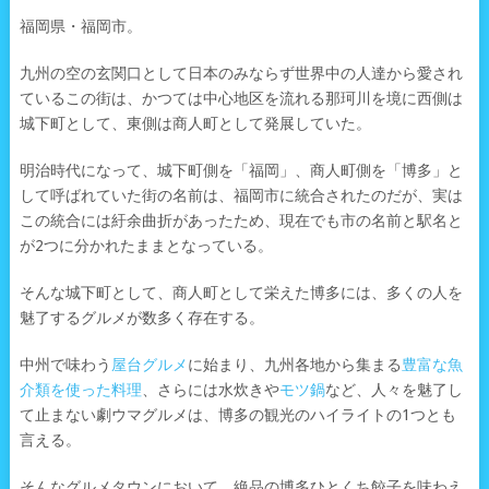
福岡県・福岡市。
九州の空の玄関口として日本のみならず世界中の人達から愛され
ているこの街は、かつては中心地区を流れる那珂川を境に西側は
城下町として、東側は商人町として発展していた。
明治時代になって、城下町側を「福岡」、商人町側を「博多」と
して呼ばれていた街の名前は、福岡市に統合されたのだが、実は
この統合には紆余曲折があったため、現在でも市の名前と駅名と
が2つに分かれたままとなっている。
そんな城下町として、商人町として栄えた博多には、多くの人を
魅了するグルメが数多く存在する。
中州で味わう
屋台グルメ
に始まり、九州各地から集まる
豊富な魚
介類を使った料理
、さらには水炊きや
モツ鍋
など、人々を魅了し
て止まない劇ウマグルメは、博多の観光のハイライトの1つとも
言える。
そんなグルメタウンにおいて、絶品の博多ひとくち餃子を味わえ