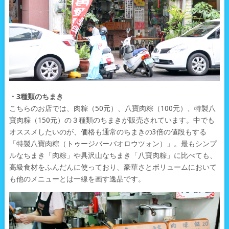
・3種類のちまき
こちらのお店では、肉粽（50元）、八寶肉粽（100元）、特製八
寶肉粽（150元）の３種類のちまきが販売されています。中でも
オススメしたいのが、価格も通常のちまきの3倍の値段もする
「特製八寶肉粽（トゥージバーバオロウツォン）」。最もシンプ
ルなちまき「肉粽」や具沢山なちまき「八寶肉粽」に比べても、
高級食材をふんだんに使っており、豪華さとボリュームにおいて
も他のメニューとは一線を画す逸品です。