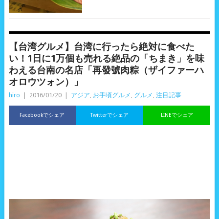
【台湾グルメ】台湾に行ったら絶対に食べた
い！1日に1万個も売れる絶品の「ちまき」を味
わえる台南の名店「再發號肉粽（ザイファーハ
オロウツォン）」
hiro
|
2016/01/20
|
アジア
,
お手頃グルメ
,
グルメ
,
注目記事
Facebookでシェア
Twitterでシェア
LINEでシェア