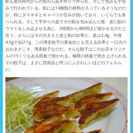
餡も屋台時代からの変わらぬ手作りで作られ、そして包みも手包
みで行われている。餡には14種類の材料が入っているそうなのだ
が、特にタマネギとキャベツの甘みが効いており、いくらでも食
べられる。そして手作りの皮でその餡を包み込んだ後、皮に餡の
ウマミをしみ込ませる為に、3時間から4時間ほど寝かせるのだと
言う。さらにはその大きさと皮と餡の比率だ。皮は2.4g、中身
4.6gで合計7g、この博多餃子の黄金比とも言える比率と一口大の
おおきさこそ、博多餃子なのだ。そんな餃子はこのお店オリジナ
ルの15ミリもある鉄板で焼かれる。極厚の鉄板で焼き上げられる
その餃子は、まさに芸術品と呼ぶにふさわしいほどのフォルム
だ。