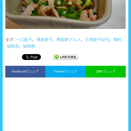
タグ:
一口餃子
,
博多餃子
,
博多駅グルメ
,
日本餃子紀行
,
旭軒
,
福岡市
,
福岡県
Facebookでシェア
Twitterでシェア
LINEでシェア