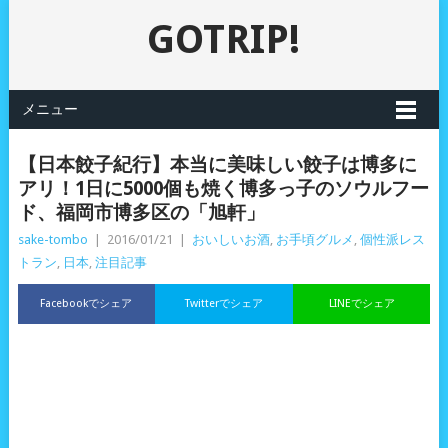
GOTRIP!
メニュー
【日本餃子紀行】本当に美味しい餃子は博多に
アリ！1日に5000個も焼く博多っ子のソウルフー
ド、福岡市博多区の「旭軒」
sake-tombo
|
2016/01/21
|
おいしいお酒
,
お手頃グルメ
,
個性派レス
トラン
,
日本
,
注目記事
Facebookでシェア
Twitterでシェア
LINEでシェア