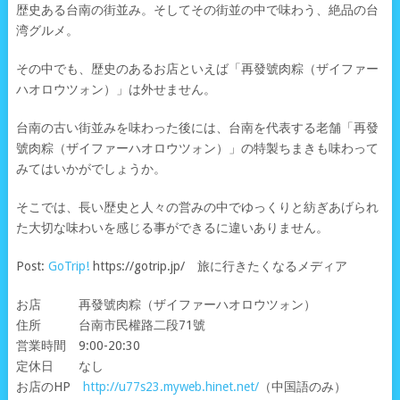
歴史ある台南の街並み。そしてその街並の中で味わう、絶品の台
湾グルメ。
その中でも、歴史のあるお店といえば「再發號肉粽（ザイファー
ハオロウツォン）」は外せません。
台南の古い街並みを味わった後には、台南を代表する老舗「再發
號肉粽（ザイファーハオロウツォン）」の特製ちまきも味わって
みてはいかがでしょうか。
そこでは、長い歴史と人々の営みの中でゆっくりと紡ぎあげられ
た大切な味わいを感じる事ができるに違いありません。
Post:
GoTrip!
https://gotrip.jp/ 旅に行きたくなるメディア
お店 再發號肉粽（ザイファーハオロウツォン）
住所 台南市民權路二段71號
営業時間 9:00-20:30
定休日 なし
お店のHP
http://u77s23.myweb.hinet.net/
（中国語のみ）