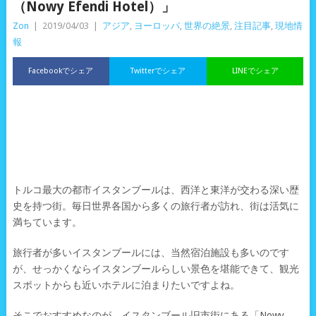
（Nowy Efendi Hotel）」
Zon
|
2019/04/03
|
アジア
,
ヨーロッパ
,
世界の絶景
,
注目記事
,
現地情
報
Facebookでシェア
Twitterでシェア
LINEでシェア
トルコ最大の都市イスタンブールは、西洋と東洋が交わる深い歴
史を持つ街。毎日世界各国から多くの旅行者が訪れ、街は活気に
満ちています。
旅行者が多いイスタンブールには、当然宿泊施設も多いのです
が、せっかくならイスタンブールらしい景色を堪能できて、観光
スポットからも近いホテルに泊まりたいですよね。
そこでおすすめなのが、イスタンブール旧市街にある「Nowy