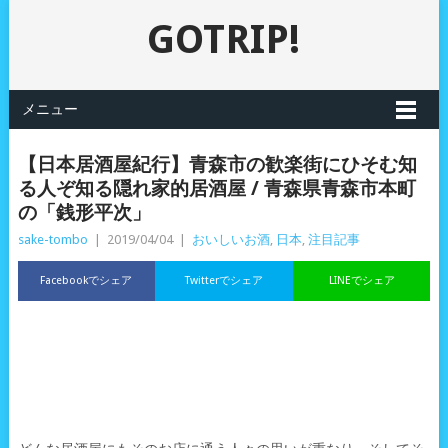
GOTRIP!
メニュー
【日本居酒屋紀行】青森市の歓楽街にひそむ知
る人ぞ知る隠れ家的居酒屋 / 青森県青森市本町
の「銭形平次」
sake-tombo
|
2019/04/04
|
おいしいお酒
,
日本
,
注目記事
Facebookでシェア
Twitterでシェア
LINEでシェア