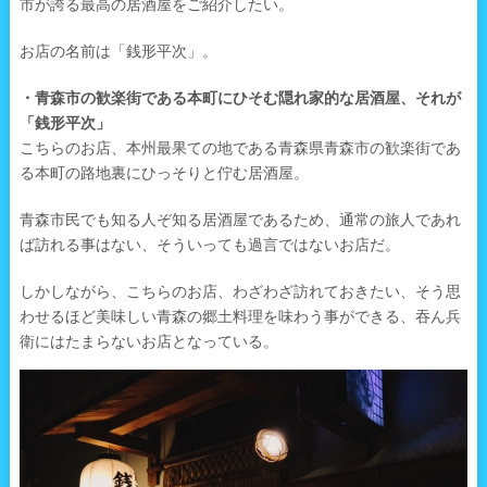
市が誇る最高の居酒屋をご紹介したい。
お店の名前は「銭形平次」。
・青森市の歓楽街である本町にひそむ隠れ家的な居酒屋、それが
「銭形平次」
こちらのお店、本州最果ての地である青森県青森市の歓楽街であ
る本町の路地裏にひっそりと佇む居酒屋。
青森市民でも知る人ぞ知る居酒屋であるため、通常の旅人であれ
ば訪れる事はない、そういっても過言ではないお店だ。
しかしながら、こちらのお店、わざわざ訪れておきたい、そう思
わせるほど美味しい青森の郷土料理を味わう事ができる、吞ん兵
衛にはたまらないお店となっている。