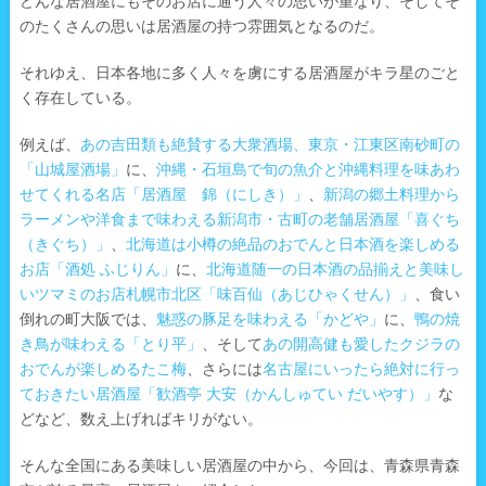
どんな居酒屋にもそのお店に通う人々の思いが重なり、そしてそ
のたくさんの思いは居酒屋の持つ雰囲気となるのだ。
それゆえ、日本各地に多く人々を虜にする居酒屋がキラ星のごと
く存在している。
例えば、
あの吉田類も絶賛する大衆酒場、東京・江東区南砂町の
「山城屋酒場」
に、
沖縄・石垣島で旬の魚介と沖縄料理を味あわ
せてくれる名店「居酒屋 錦（にしき）」
、
新潟の郷土料理から
ラーメンや洋食まで味わえる新潟市・古町の老舗居酒屋「喜ぐち
（きぐち）」
、
北海道は小樽の絶品のおでんと日本酒を楽しめる
お店「酒処 ふじりん」
に、
北海道随一の日本酒の品揃えと美味し
いツマミのお店札幌市北区「味百仙（あじひゃくせん）」
、食い
倒れの町大阪では、
魅惑の豚足を味わえる「かどや」
に、
鴨の焼
き鳥が味わえる「とり平」
、そして
あの開高健も愛したクジラの
おでんが楽しめるたこ梅
、さらには
名古屋にいったら絶対に行っ
ておきたい居酒屋「歓酒亭 大安（かんしゅてい だいやす）」
な
どなど、数え上げればキリがない。
そんな全国にある美味しい居酒屋の中から、今回は、青森県青森