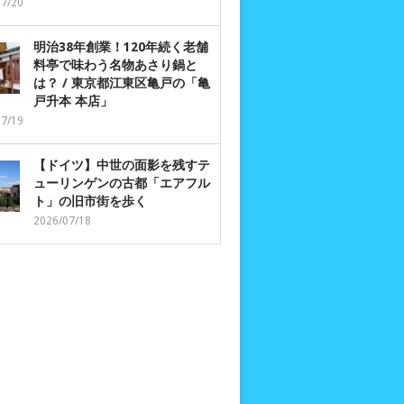
07/20
明治38年創業！120年続く老舗
料亭で味わう名物あさり鍋と
は？ / 東京都江東区亀戸の「亀
戸升本 本店」
07/19
【ドイツ】中世の面影を残すテ
ューリンゲンの古都「エアフル
ト」の旧市街を歩く
2026/07/18