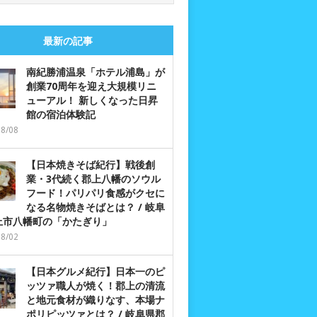
最新の記事
南紀勝浦温泉「ホテル浦島」が
創業70周年を迎え大規模リニ
ューアル！ 新しくなった日昇
館の宿泊体験記
08/08
【日本焼きそば紀行】戦後創
業・3代続く郡上八幡のソウル
フード！パリパリ食感がクセに
なる名物焼きそばとは？ / 岐阜
上市八幡町の「かたぎり」
08/02
【日本グルメ紀行】日本一のピ
ッツァ職人が焼く！郡上の清流
と地元食材が織りなす、本場ナ
ポリピッツァとは？ / 岐阜県郡