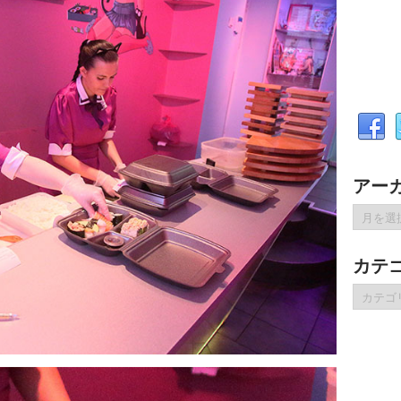
アー
ア
ー
カ
カテ
イ
ブ
カ
テ
ゴ
リ
ー