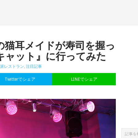
の猫耳メイドが寿司を握っ
キャット』に行ってみた
派レストラン
,
注目記事
Twitterでシェア
LINEでシェア