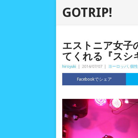
GOTRIP!
エストニア女子
てくれる『スシ
hiroyuki
|
2014/07/07
|
ヨーロッパ
,
個性
Facebookでシェア