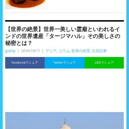
【世界の絶景】世界一美しい霊廟といわれるイ
ンドの世界遺産「タージマハル」その美しさの
秘密とは？
gotrip
|
2016/10/11
|
アジア
,
コラム
,
世界の絶景
,
注目記事
Facebookでシェア
Twitterでシェア
LINEでシェア