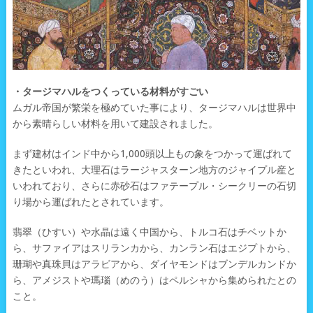
・タージマハルをつくっている材料がすごい
ムガル帝国が繁栄を極めていた事により、タージマハルは世界中
から素晴らしい材料を用いて建設されました。
まず建材はインド中から1,000頭以上もの象をつかって運ばれて
きたといわれ、大理石はラージャスターン地方のジャイプル産と
いわれており、さらに赤砂石はファテープル・シークリーの石切
り場から運ばれたとされています。
翡翠（ひすい）や水晶は遠く中国から、トルコ石はチベットか
ら、サファイアはスリランカから、カンラン石はエジプトから、
珊瑚や真珠貝はアラビアから、ダイヤモンドはブンデルカンドか
ら、アメジストや瑪瑙（めのう）はペルシャから集められたとの
こと。