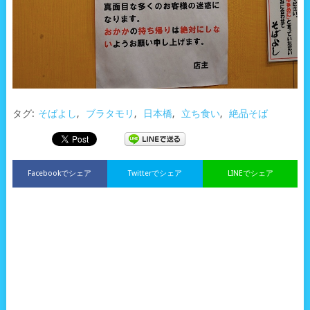
タグ:
そばよし
,
ブラタモリ
,
日本橋
,
立ち食い
,
絶品そば
Facebookでシェア
Twitterでシェア
LINEでシェア