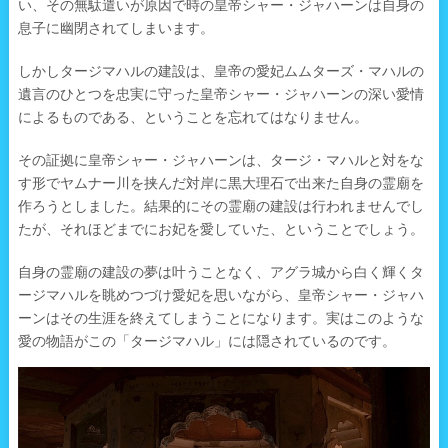
い、その無駄遣いが原因で時の皇帝シャー・ジャハーンは自身の
息子に幽閉されてしまいます。
しかしタージマハルの建設は、皇帝の愛妃ムムターズ・マハルの
遺言のひとつを忠実に守った皇帝シャー・ジャハーンの深い愛情
によるものである、ということを忘れてはなりません。
その証拠に皇帝シャー・ジャハーンは、タージ・マハルと対をな
す形でヤムナー川を挟んだ対岸に黒大理石で出来た自身の霊廟を
作ろうとしました。結果的にその霊廟の建設は行われませんでし
たが、それほどまでにお妃を愛していた、ということでしょう。
自身の霊廟の建設の夢は叶うことなく、アグラ城から白く輝くタ
ージマハルを眺めつづけ愛妃を思いながら、皇帝シャー・ジャハ
ーンはその生涯を終えてしまうことになります。実はこのような
愛の物語がこの「タージマハル」には隠されているのです。