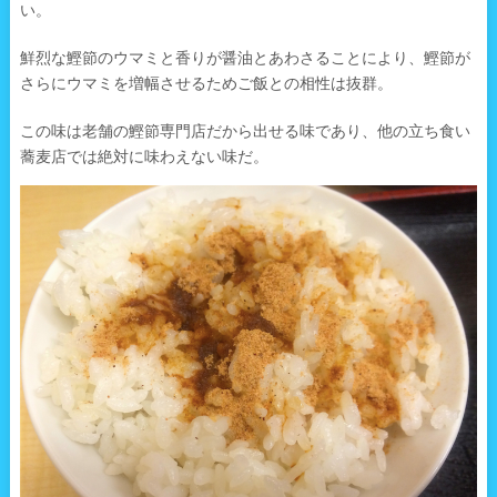
い。
鮮烈な鰹節のウマミと香りが醤油とあわさることにより、鰹節が
さらにウマミを増幅させるためご飯との相性は抜群。
この味は老舗の鰹節専門店だから出せる味であり、他の立ち食い
蕎麦店では絶対に味わえない味だ。