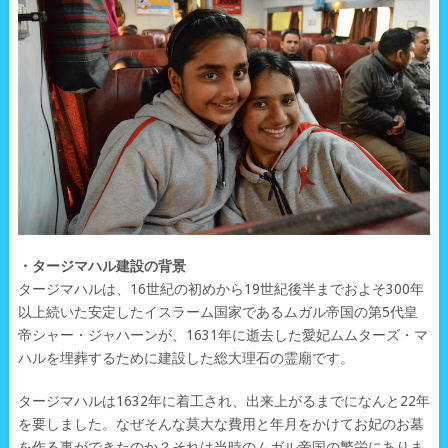
・タージマハル建設の背景
タージマハルは、16世紀の初めから19世紀後半までおよそ300年
以上続いた安定したイスラーム国家であるムガル帝国の第5代皇
帝シャー・ジャハーンが、1631年に逝去した愛妃ムムターズ・マ
ハルを埋葬するために建設した総大理石の霊廟です。
タージマハルは1632年に着工され、出来上がるまでになんと22年
を要しました。なぜそんな莫大な費用と年月をかけてお妃のお墓
を作る事ができたのか？それは当時のムガル帝国の繁栄にありま