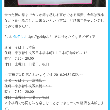
食べた後の息までカツオ節を感じる事ができる蕎麦、今年は残念
ながら食べることが出来ないという方は、ぜひ来年チャレンジし
てみて頂きたい。
Post:
GoTrip!
https://gotrip.jp/ 旅に行きたくなるメディア
店名 そばよし本店
住所 東京都中央区日本橋本町1-1-7 本町山崎ビル 1F
時間 7:30～20:00
休日 土曜日、日曜日、祝日
<<京橋店は閉店されたようです 2016.04.31追記>>
店名 そばよし（京橋店）
住所 東京都中央区京橋2-6-18
時間 7:30～20:00
休日 土曜日、日曜日、祝日
※京橋店でも同じ味を楽しむことができるので京橋店も掲載しま
す。