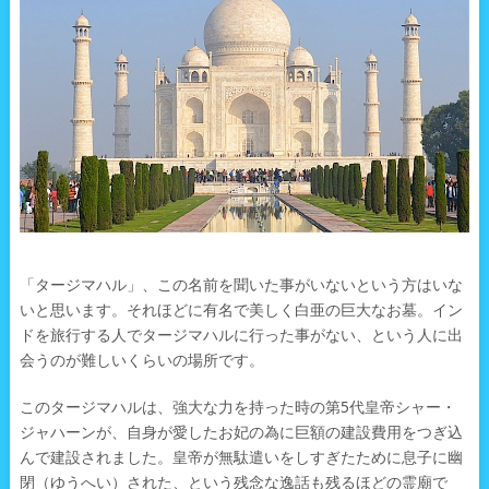
「タージマハル」、この名前を聞いた事がいないという方はいな
いと思います。それほどに有名で美しく白亜の巨大なお墓。イン
ドを旅行する人でタージマハルに行った事がない、という人に出
会うのが難しいくらいの場所です。
このタージマハルは、強大な力を持った時の第5代皇帝シャー・
ジャハーンが、自身が愛したお妃の為に巨額の建設費用をつぎ込
んで建設されました。皇帝が無駄遣いをしすぎたために息子に幽
閉（ゆうへい）された、という残念な逸話も残るほどの霊廟で