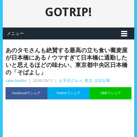
GOTRIP!
メニュー
あのタモさんも絶賛する最高の立ち食い蕎麦屋
が日本橋にある / ウマすぎて日本橋に通勤した
いと思えるほどの味わい、東京都中央区日本橋
の「そばよし」
sake-tombo
|
2016/10/11
|
お手頃グルメ
,
東京
,
注目記事
Facebookでシェア
Twitterでシェア
LINEでシェア