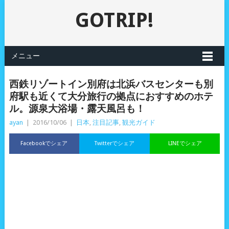
GOTRIP!
メニュー
西鉄リゾートイン別府は北浜バスセンターも別
府駅も近くて大分旅行の拠点におすすめのホテ
ル。源泉大浴場・露天風呂も！
ayan
|
2016/10/06
|
日本
,
注目記事
,
観光ガイド
Facebookでシェア
Twitterでシェア
LINEでシェア