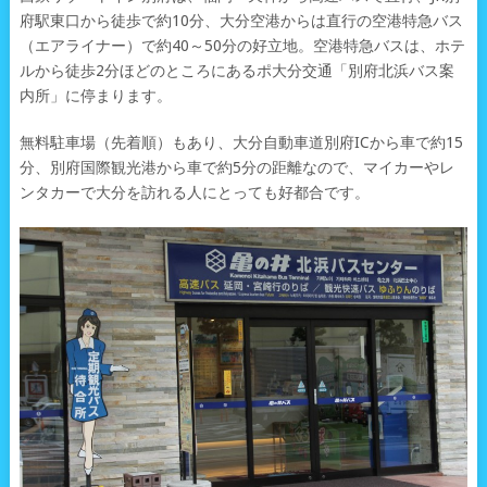
府駅東口から徒歩で約10分、大分空港からは直行の空港特急バス
（エアライナー）で約40～50分の好立地。空港特急バスは、ホテ
ルから徒歩2分ほどのところにあるポ大分交通「別府北浜バス案
内所」に停まります。
無料駐車場（先着順）もあり、大分自動車道別府ICから車で約15
分、別府国際観光港から車で約5分の距離なので、マイカーやレ
ンタカーで大分を訪れる人にとっても好都合です。