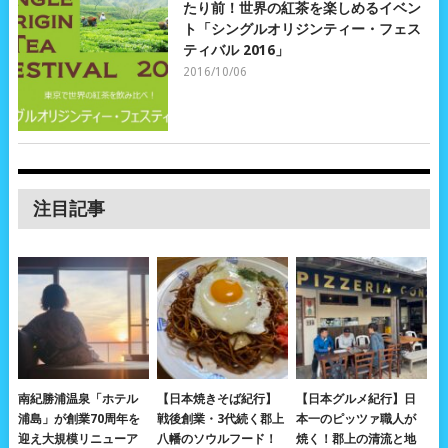
たり前！世界の紅茶を楽しめるイベン
ト「シングルオリジンティー・フェス
ティバル 2016」
2016/10/06
注目記事
南紀勝浦温泉「ホテル
【日本焼きそば紀行】
【日本グルメ紀行】日
浦島」が創業70周年を
戦後創業・3代続く郡上
本一のピッツァ職人が
迎え大規模リニューア
八幡のソウルフード！
焼く！郡上の清流と地