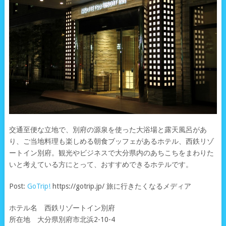
交通至便な立地で、別府の源泉を使った大浴場と露天風呂があ
り、ご当地料理も楽しめる朝食ブッフェがあるホテル、西鉄リゾ
ートイン別府。観光やビジネスで大分県内のあちこちをまわりた
いと考えている方にとって、おすすめできるホテルです。
Post:
GoTrip!
https://gotrip.jp/ 旅に行きたくなるメディア
ホテル名 西鉄リゾートイン別府
所在地 大分県別府市北浜2-10-4