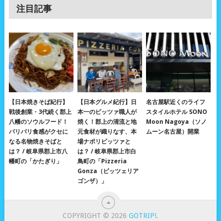
注目記事
【日本焼きそば紀行】
【日本グルメ紀行】日
名古屋駅近くのライフ
戦後創業・3代続く郡上
本一のピッツァ職人が
スタイルホテル SONO
八幡のソウルフード！
焼く！郡上の清流と地
Moon Nagoya（ソノ
パリパリ食感がクセに
元食材が織りなす、本
ムーン名古屋）開業
なる名物焼きそばと
場ナポリピッツァと
は？ / 岐阜県郡上市八
は？ / 岐阜県郡上市白
幡町の「かたぎり」
鳥町の「Pizzeria
Gonza（ピッツェリア
ゴンザ）」
COPYRIGHT © 2026
GOTRIP!
.