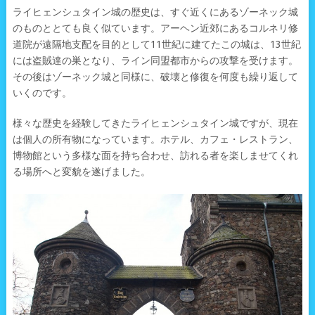
ライヒェンシュタイン城の歴史は、すぐ近くにあるゾーネック城
のものととても良く似ています。アーヘン近郊にあるコルネリ修
道院が遠隔地支配を目的として11世紀に建てたこの城は、13世紀
には盗賊達の巣となり、ライン同盟都市からの攻撃を受けます。
その後はゾーネック城と同様に、破壊と修復を何度も繰り返して
いくのです。
様々な歴史を経験してきたライヒェンシュタイン城ですが、現在
は個人の所有物になっています。ホテル、カフェ・レストラン、
博物館という多様な面を持ち合わせ、訪れる者を楽しませてくれ
る場所へと変貌を遂げました。