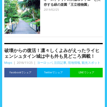
存する緑の楽園「王立植物園」
2019/02/25
破壊からの復活！凛々しくよみがえったライヒ
ェンシュタイン城は中も外も見どころ満載！
Mops
|
2016/11/25
|
ヨーロッパ
,
注目記事
,
現地情報
,
観光スポット
Facebookでシェア
Twitterでシェア
LINEでシェア