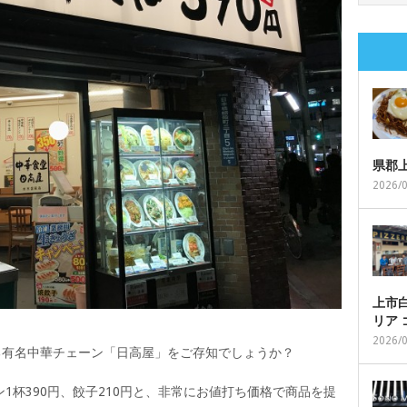
県郡
2026/
上市白
リア
2026/
る有名中華チェーン「日高屋」をご存知でしょうか？
1杯390円、餃子210円と、非常にお値打ち価格で商品を提