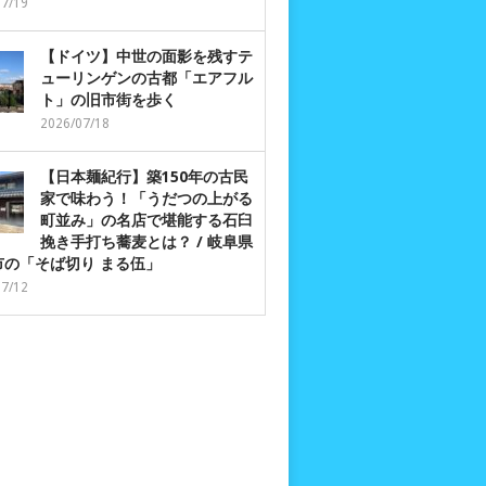
07/19
【ドイツ】中世の面影を残すテ
ューリンゲンの古都「エアフル
ト」の旧市街を歩く
2026/07/18
【日本麺紀行】築150年の古民
家で味わう！「うだつの上がる
町並み」の名店で堪能する石臼
挽き手打ち蕎麦とは？ / 岐阜県
市の「そば切り まる伍」
07/12