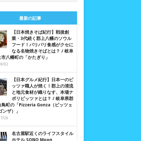
最新の記事
【日本焼きそば紀行】戦後創
業・3代続く郡上八幡のソウル
フード！パリパリ食感がクセに
なる名物焼きそばとは？ / 岐阜
上市八幡町の「かたぎり」
08/02
【日本グルメ紀行】日本一のピ
ッツァ職人が焼く！郡上の清流
と地元食材が織りなす、本場ナ
ポリピッツァとは？ / 岐阜県郡
鳥町の「Pizzeria Gonza（ピッツェ
 ゴンザ）」
07/26
名古屋駅近くのライフスタイル
ホテル SONO Moon