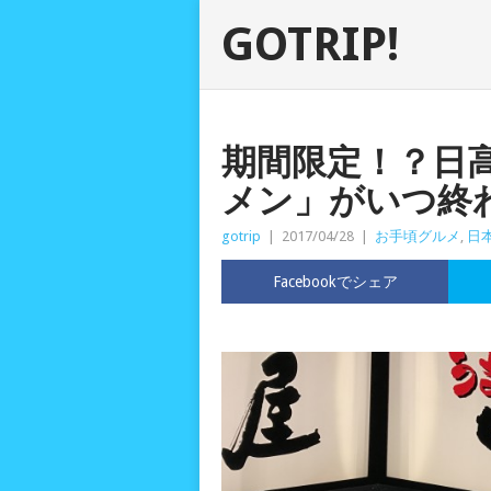
GOTRIP!
期間限定！？日
メン」がいつ終
gotrip
|
2017/04/28
|
お手頃グルメ
,
日
Facebookでシェア