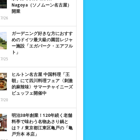
Nagoya（ソノムーン名古屋）
開業
07/26
ガーデニング好きな方におすす
めのドイツ最大級の園芸レジャ
ー施設「エガパーク・エアフル
ト」
07/25
ヒルトン名古屋 中国料理「王
朝」にて四川料理フェア〈刺激
的麻辣味〉サマーチャイニーズ
ビュッフェ開催中
07/20
明治38年創業！120年続く老舗
料亭で味わう名物あさり鍋と
は？ / 東京都江東区亀戸の「亀
戸升本 本店」