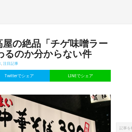
高屋の絶品「チゲ味噌ラー
わるのか分からない件
本
,
注目記事
Twitterでシェア
LINEでシェア