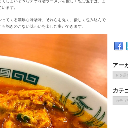
ってしまいそうなチゲ味噌ラーメンを優しく包む玉子は、ま
ています。
やってくる濃厚な味噌味、それらを丸く、優しく包み込んで
ても飽きのこない味わいを楽しむ事ができます。
アー
ア
ー
カ
カテ
イ
ブ
カ
テ
ゴ
リ
ー