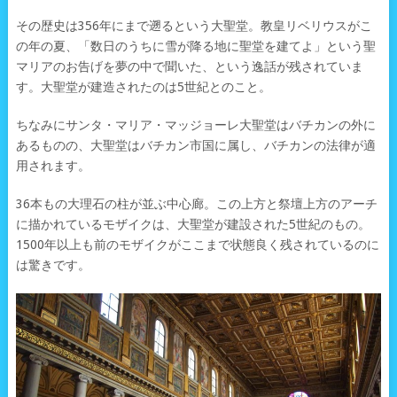
その歴史は356年にまで遡るという大聖堂。教皇リベリウスがこ
の年の夏、「数日のうちに雪が降る地に聖堂を建てよ」という聖
マリアのお告げを夢の中で聞いた、という逸話が残されていま
す。大聖堂が建造されたのは5世紀とのこと。
ちなみにサンタ・マリア・マッジョーレ大聖堂はバチカンの外に
あるものの、大聖堂はバチカン市国に属し、バチカンの法律が適
用されます。
36本もの大理石の柱が並ぶ中心廊。この上方と祭壇上方のアーチ
に描かれているモザイクは、大聖堂が建設された5世紀のもの。
1500年以上も前のモザイクがここまで状態良く残されているのに
は驚きです。