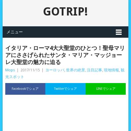
GOTRIP!
メニュー
イタリア・ローマ4大大聖堂のひとつ！聖母マリ
アにささげられたサンタ・マリア・マッジョー
レ大聖堂の魅力に迫る
Mops
|
2017/11/15
|
ヨーロッパ
,
世界の絶景
,
注目記事
,
現地情報
,
観
光スポット
Facebookでシェア
Twitterでシェア
LINEでシェア