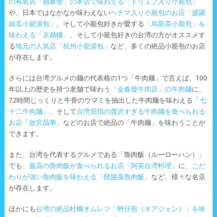
の有名店「鼎泰豐」の本店で味わえる「トリュフ入り小籠包」
や、日本ではなかなか味わえない
ヘチマ入り小籠包のお店「盛園
絲瓜小籠湯包」
、そして小籠包好きが愛する
「烏龍茶小籠包」を
味わえる「京鼎樓」
、そして小籠包好きの台湾の方がオススメす
る
地元の人気店「杭州小籠湯包」
など、多くの絶品小籠包のお店
が存在します。
さらには台湾グルメの麺の代表格の1つ「牛肉麺」で言えば、100
年以上の歴史を持つ老舗で味わう
「金春發牛肉店」の牛肉麺
に、
72時間じっくりと牛骨のウマミを抽出した牛肉麺を味わえる
「七
十二牛肉麺」
、そして
台湾屈指の贅沢すぎる牛肉麺を食べられる
お店「故宮晶華」
などのお店で絶品の「牛肉麺」を味わうことが
できます。
また、台湾を代表するグルメである「魯肉飯（ルーローハン）」
でも、
最高の魯肉飯が食べられるお店「阿英台湾料理」
に、
こだ
わりが強い魯肉飯を味わえる「髭鬚張魯肉飯」
など、様々な名店
が存在します。
ほかにも
台湾の絶品牡蠣オムレツ「蚵仔煎（オアジェン）」を味