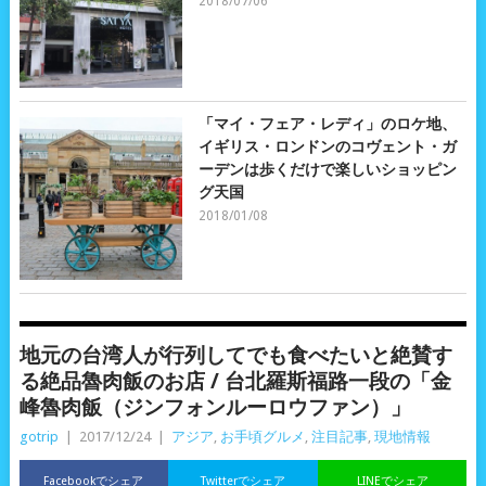
2018/07/06
「マイ・フェア・レディ」のロケ地、
イギリス・ロンドンのコヴェント・ガ
ーデンは歩くだけで楽しいショッピン
グ天国
2018/01/08
地元の台湾人が行列してでも食べたいと絶賛す
る絶品魯肉飯のお店 / 台北羅斯福路一段の「金
峰魯肉飯（ジンフォンルーロウファン）」
gotrip
|
2017/12/24
|
アジア
,
お手頃グルメ
,
注目記事
,
現地情報
Facebookでシェア
Twitterでシェア
LINEでシェア