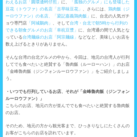
わえるお店「圓環邊蚵仔煎」
に、
「孤独のグルメ」にも登場した
豆花（トウファ）の名店「古早味豆花」
、さらには、
鶏肉飯（ジ
ーロウファン）の名店、「梁記嘉義鶏肉飯」
に、台北の人気ガチ
ョウ専門店
「阿城鵝肉」
、そして
台湾・台北で朝5時から行列の
できる朝食グルメのお店「阜杭豆漿」
に、台湾通の間で人気とな
っている
台湾麺線のお店「阿宗麺線」
などなど、美味しいお店を
数え上げるときりがありません。
そんな台湾の台北グルメの中から、今回は、地元の台湾人が行列
してでも食べたいと絶賛する「魯肉飯（ルーローハン）」のお店
「金峰魯肉飯（ジンフォンルーロウファン）」をご紹介しましょ
う。
・いつでも行列しているお店、それが「金峰魯肉飯（ジンフォン
ルーロウファン）」
こちらのお店、地元の方が並んででも食べたいと絶賛する魯肉飯
のお店。
そのため、地元の方から観光客まで、ひっきりなしにたくさんの
お客がこちらのお店を訪れています。