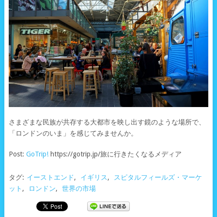
さまざまな民族が共存する大都市を映し出す鏡のような場所で、
「ロンドンのいま」を感じてみませんか。
Post:
GoTrip!
https://gotrip.jp/旅に行きたくなるメディア
タグ:
イーストエンド
,
イギリス
,
スピタルフィールズ・マーケ
ット
,
ロンドン
,
世界の市場