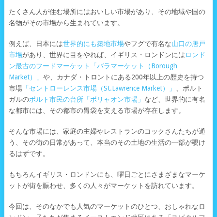
たくさん人が住む場所にはおいしい市場があり、その地域や国の
名物がその市場から生まれています。
例えば、日本には
世界的にも築地市場
やフグで有名な
山口の唐戸
市場
があり、世界に目をやれば、イギリス・ロンドンには
ロンド
ン最古のフードマーケット「バラマーケット（Borough
Market）」
や、カナダ・トロントにある200年以上の歴史を持つ
市場
「セントローレンス市場（St.Lawrence Market）」
、ポルト
ガルの
ポルト市民の台所「ボリャオン市場」
など、世界的に有名
な都市には、その都市の胃袋を支える市場が存在します。
そんな市場には、家庭の主婦やレストランのコックさんたちが通
う、その街の日常があって、本当のその土地の生活の一部が覗け
るはずです。
もちろんイギリス・ロンドンにも、曜日ごとにさまざまなマーケ
ットが街を賑わせ、多くの人々がマーケットを訪れています。
今回は、そのなかでも人気のマーケットのひとつ、おしゃれなロ