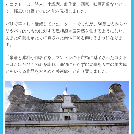
たコクトーは、詩人、小説家、劇作家、画家、映画監督などとし
て、幅広い分野でその才能を発揮しました。
パリで華々しく活躍していたコクトーでしたが、60歳ごろからパ
リやパリ的なものに対する違和感や疲労感を覚えるようになり、
あまたの芸術家たちに愛された南仏に足を向けるようになりま
す。
「豪奢と素朴が同居する」マントンの旧市街に魅了されたコクト
ーはたびたびこの町を訪れ、海辺にたたずむ要塞を人生の集大成
ともいえる作品をおさめた美術館へと造り変えました。