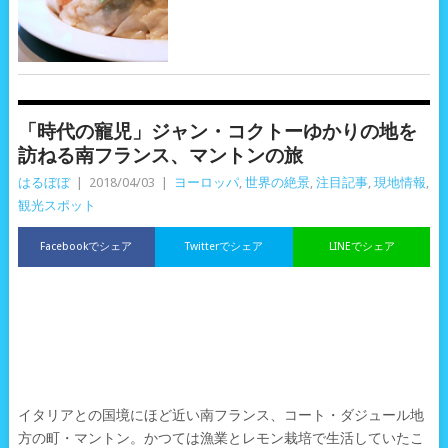
「時代の寵児」ジャン・コクトーゆかりの地を
訪ねる南フランス、マントンの旅
はるぼぼ
|
2018/04/03
|
ヨーロッパ
,
世界の絶景
,
注目記事
,
現地情報
,
観光スポット
Facebookでシェア
Twitterでシェア
LINEでシェア
イタリアとの国境にほど近い南フランス、コート・ダジュール地
方の町・マントン。かつては漁業とレモン栽培で生活していたこ