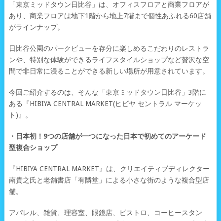
「東京ミッドタウン日比谷」は、オフィスフロアと商業フロアが
あり、商業フロアは地下1階から地上7階まで個性あふれる60店舗
がラインナップ。
日比谷公園のパークビューを存分に楽しめるこだわりのレストラ
ンや、特別な体験ができるライフスタイルショップなど贅沢な空
間で非日常に浸ることができる新しい場所が用意されています。
今回ご紹介するのは、そんな「東京ミッドタウン日比谷」3階に
ある『HIBIYA CENTRAL MARKET(ヒビヤ セントラル マーケッ
ト)』。
・日本初！9つの店舗が一つになった日本で初めてのアーケード
型複合ショップ
『HIBIYA CENTRAL MARKET』は、クリエイティブディレクター
南貴之氏と老舗書店「有隣堂」による小さな街のような複合型店
舗。
アパレル、雑貨、理容室、眼鏡店、ビストロ、コーヒースタン