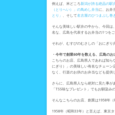
例えば、米どころ
新潟が誇る絶品の駅
（とりへい）」の鳥めし弁当
に、お弁
とり」
、そして
名古屋のひつまぶし巻
そんな美味しい駅弁の中から、今回は
名な、広島を代表するお弁当の1つを
それが、むすびのむさしの「おにぎり
・今年で創業60年を数える、広島の
こちらのお店、広島県人であれば知ら
にぎり）」の美味しい有名なチェーン
なく、行楽のお供のお弁当なども提供
さらに、広島県人なら絶対に見た事があ
「TSS味なプレゼント」でもお馴染み
そんなこちらのお店、創業は1958年（
1958年（昭和33年）と言えば、東