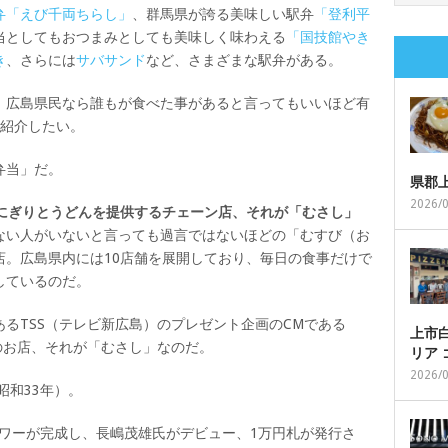
弁「えび千両ちらし」
、群馬県が誇る美味しい駅弁
「登利平
当としてもおつまみとしても美味しく味わえる
「国技館やき
き
、さらには
サバサンド
など、さまざまな駅弁がある。
、広島県民なら誰もが食べた事があると言ってもいいほど有
ご紹介したい。
弁当」だ。
県郡
2026/
おにぎりとうどんを提供するチェーン店、それが「むさし」
ない人がいないと言っても過言ではないほどの「むすび（お
店。広島県内には10店舗を展開しており、毎日の食事だけで
しているのだ。
るTSS（テレビ新広島）のプレゼント企画のCMである
上市白
のお店、それが「むさし」なのだ。
リア
2026/
昭和33年）。
京タワーが完成し、長嶋茂雄氏がデビュー、1万円札が発行さ