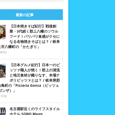
最新の記事
【日本焼きそば紀行】戦後創
業・3代続く郡上八幡のソウル
フード！パリパリ食感がクセに
なる名物焼きそばとは？ / 岐阜
上市八幡町の「かたぎり」
08/02
【日本グルメ紀行】日本一のピ
ッツァ職人が焼く！郡上の清流
と地元食材が織りなす、本場ナ
ポリピッツァとは？ / 岐阜県郡
鳥町の「Pizzeria Gonza（ピッツェ
 ゴンザ）」
07/26
名古屋駅近くのライフスタイル
ホテル SONO Moon