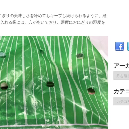
にぎりの美味しさを冷めてもキープし続けられるように、経
を入れる袋には、穴があいており、適度におにぎりの湿度を
アー
ア
ー
カ
カテ
イ
ブ
カ
テ
ゴ
リ
ー