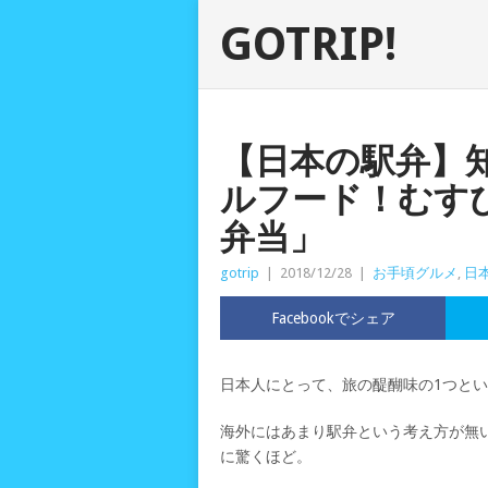
GOTRIP!
【日本の駅弁】
ルフード！むす
弁当」
gotrip
|
2018/12/28
|
お手頃グルメ
,
日
Facebookでシェア
日本人にとって、旅の醍醐味の1つと
海外にはあまり駅弁という考え方が無
に驚くほど。