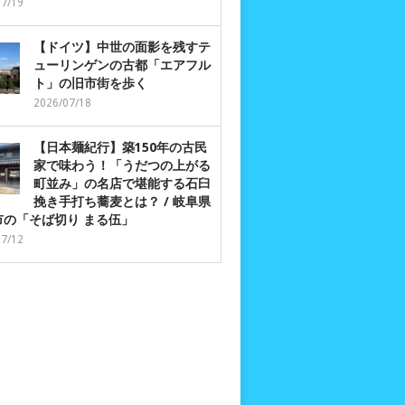
07/19
【ドイツ】中世の面影を残すテ
ューリンゲンの古都「エアフル
ト」の旧市街を歩く
2026/07/18
【日本麺紀行】築150年の古民
家で味わう！「うだつの上がる
町並み」の名店で堪能する石臼
挽き手打ち蕎麦とは？ / 岐阜県
市の「そば切り まる伍」
07/12