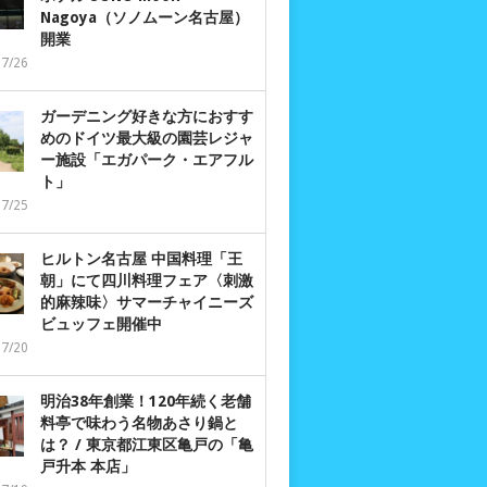
Nagoya（ソノムーン名古屋）
開業
07/26
ガーデニング好きな方におすす
めのドイツ最大級の園芸レジャ
ー施設「エガパーク・エアフル
ト」
07/25
ヒルトン名古屋 中国料理「王
朝」にて四川料理フェア〈刺激
的麻辣味〉サマーチャイニーズ
ビュッフェ開催中
07/20
明治38年創業！120年続く老舗
料亭で味わう名物あさり鍋と
は？ / 東京都江東区亀戸の「亀
戸升本 本店」