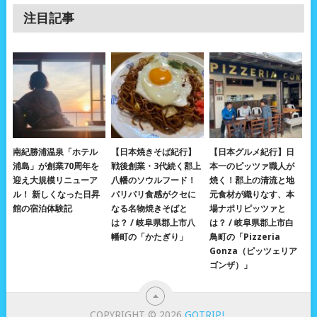
注目記事
南紀勝浦温泉「ホテル
【日本焼きそば紀行】
【日本グルメ紀行】日
浦島」が創業70周年を
戦後創業・3代続く郡上
本一のピッツァ職人が
迎え大規模リニューア
八幡のソウルフード！
焼く！郡上の清流と地
ル！ 新しくなった日昇
パリパリ食感がクセに
元食材が織りなす、本
館の宿泊体験記
なる名物焼きそばと
場ナポリピッツァと
は？ / 岐阜県郡上市八
は？ / 岐阜県郡上市白
幡町の「かたぎり」
鳥町の「Pizzeria
Gonza（ピッツェリア
ゴンザ）」
COPYRIGHT © 2026
GOTRIP!
.