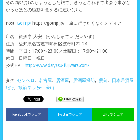
その2駅だけのちょっとした旅で、きっとこれまで出会う事がな
かったほどの感動を覚えるに違いない。
Post:
GoTrip!
https://gotrip.jp/ 旅に行きたくなるメディア
店名 歓酒亭 大安 （かんしゅてい だいやす）
住所 愛知県名古屋市熱田区波寄町22-24
時間 平日：17:00〜23:00／土曜日：17:00〜21:00
休日 日曜日・祝日
公式HP
http://www.daiyasu-fujiwara.com/
タグ:
センベロ
,
名古屋
,
居酒屋
,
居酒屋探訪
,
愛知
,
日本居酒屋
紀行
,
歓酒亭 大安
,
金山
Facebookでシェア
Twitterでシェア
LINEでシェア