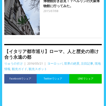
博物館好き必見！？ベルリンの大麻博
物館に行ってみた。
2015/07/08
【イタリア都市巡り】ローマ、人と歴史の溶け
合う永遠の都
りゅうのすけ
|
2016/05/21
|
ヨーロッパ
,
世界の絶景
,
注目記事
,
現地
情報
,
観光ガイド
,
観光スポット
Facebookでシェア
Twitterでシェア
LINEでシェア