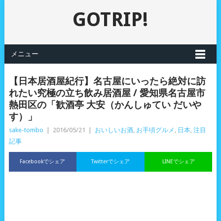
GOTRIP!
メニュー
【日本居酒屋紀行】名古屋にいったら絶対に訪
れたい究極の立ち飲み居酒屋 / 愛知県名古屋市
熱田区の「歓酒亭 大安（かんしゅてい だいや
す）」
sake-tombo
|
2016/05/21
|
おいしいお酒
,
お手頃グルメ
,
日本
,
注目
記事
Facebookでシェア
Twitterでシェア
LINEでシェア