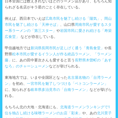
日本全国には数えきれないほどのラーメン店があり、もちろん知
られざる名店がキラ星のごとく存在している。
例えば、西日本でいえば
広島市民を魅了し続ける「陽気」
、
岡山
市民を魅了し続ける「天神そば」
、山口県
周南市民が愛するスタ
ー系ラーメンの「第三スター」
や
岩国市民に愛され続ける「寿栄
広食堂」
などが存在している。
甲信越地方では
新潟県長岡市民が足しげく通う「青島食堂」
や長
野県
松本市民が愛するイラン人が作る絶品ラーメン、「ラーメン
藤」
に、あの田中要次さんも愛すると言う
長野県木曽町の「あす
なろ」のチャーシューメン
などが挙げられる。
東海地方では、いまや全国区となった
名古屋名物の「台湾ラーメ
ン」
を初め、
一宮市民を魅了しつづける「ベトコンラーメン」
に、知られざる
岐阜県多治見市の「台南ラーメン」
などが挙げら
れる。
もちろん北の大地・北海道にも、
北海道ラーメンランキングで1
位を独占し続ける味噌ラーメンのお店「彩未」
や、あの
北川景子