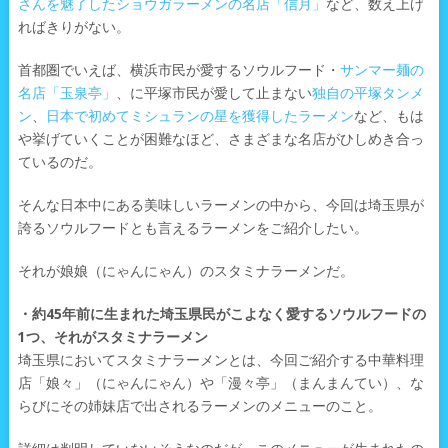
さんを魅了したショウガラーメンの名店「信月」
など、数え上げ
ればきりがない。
首都圏でいえば、横浜市民が愛するソウルフード・
サンマー麺の
名店「玉泉亭」
、に平塚市民が愛して止まない
独自の平塚タンメ
ン
、
日本で初めてミシュランの星を獲得したラーメン
など、もは
や挙げていくことが困難なほど、さまざまな名店がひしめき合っ
ているのだ。
そんな日本中にある美味しいラーメンの中から、今回は埼玉県が
誇るソウルフードとも言えるラーメンをご紹介したい。
それが娘娘（にゃんにゃん）のスタミナラーメンだ。
・約45年前に生まれた埼玉県民がこよなく愛するソウルフードの
1つ、それがスタミナラーメン
埼玉県においてスタミナラーメンとは、今回ご紹介する中華料理
店「娘々」（にゃんにゃん）や「漫々亭」（まんまんてい）、な
らびにその姉妹店で出されるラーメンのメニューのこと。