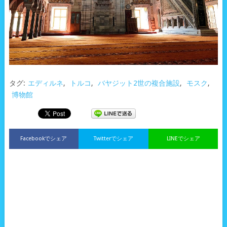
タグ:
エディルネ
,
トルコ
,
バヤジット2世の複合施設
,
モスク
,
博物館
Facebookでシェア
Twitterでシェア
LINEでシェア