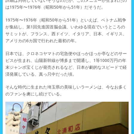
詳細は判明していないそうなのだが、このメニューが生まれたの
は1975年〜1976年（昭和50年から51年）だそうだ。
1975年〜1976年（昭和50年から51年）といえば、ベトナム戦争
が集結し、第1回先進国首脳会議、いわゆる現在でいうところの
サミットが、フランス、西ドイツ、イタリア、日本、イギリス、
アメリカの6カ国で行われた最初の年。
日本では、クロネコヤマトの宅急便やほっかほっか亭などのサー
ビスが生まれ、山陽新幹線が博多まで開通し、1等1000万円の年
末ジャンボ宝くじが発売されるなど、日本が劇的なスピードで経
済発展している、真っ只中だった頃。
そんな時代に生まれた埼玉県の美味しいラーメンは、今なお多く
のファンを虜にし続けている。