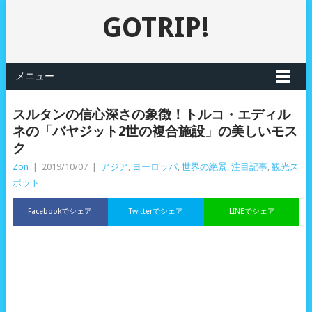
GOTRIP!
メニュー
スルタンの信心深さの象徴！トルコ・エディル
ネの「バヤジット2世の複合施設」の美しいモス
ク
Zon
|
2019/10/07
|
アジア
,
ヨーロッパ
,
世界の絶景
,
注目記事
,
観光ス
ポット
Facebookでシェア
Twitterでシェア
LINEでシェア