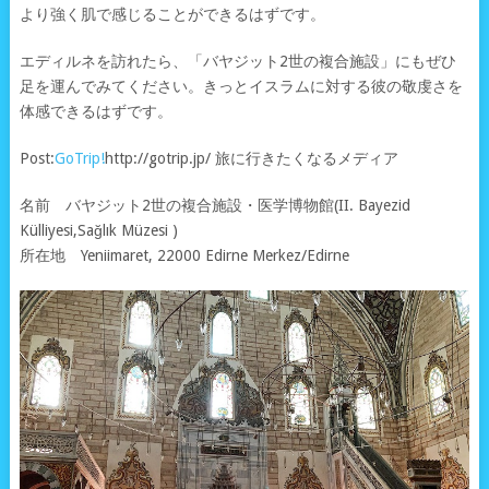
より強く肌で感じることができるはずです。
エディルネを訪れたら、「バヤジット2世の複合施設」にもぜひ
足を運んでみてください。きっとイスラムに対する彼の敬虔さを
体感できるはずです。
Post:
GoTrip!
http://gotrip.jp/ 旅に行きたくなるメディア
名前 バヤジット2世の複合施設・医学博物館(II. Bayezid
Külliyesi,Sağlık Müzesi )
所在地 Yeniimaret, 22000 Edirne Merkez/Edirne