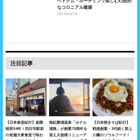
ベトナム・ホーチミンで楽しむ幻想的
なコロニアル建築
2019/04/18
注目記事
【日本食堂紀行】創業
南紀勝浦温泉「ホテル
【日本焼きそば紀行】
昭和54年！四日市駅前
浦島」が創業70周年を
戦後創業・3代続く郡上
の老舗大衆食堂で味わ
迎え大規模リニューア
八幡のソウルフード！