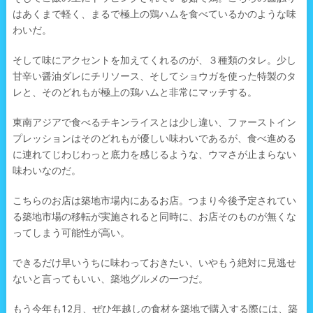
はあくまで軽く、まるで極上の鶏ハムを食べているかのような味
わいだ。
そして味にアクセントを加えてくれるのが、３種類のタレ。少し
甘辛い醤油ダレにチリソース、そしてショウガを使った特製のタ
レと、そのどれもが極上の鶏ハムと非常にマッチする。
東南アジアで食べるチキンライスとは少し違い、ファーストイン
プレッションはそのどれもが優しい味わいであるが、食べ進める
に連れてじわじわっと底力を感じるような、ウマさが止まらない
味わいなのだ。
こちらのお店は築地市場内にあるお店。つまり今後予定されてい
る築地市場の移転が実施されると同時に、お店そのものが無くな
ってしまう可能性が高い。
できるだけ早いうちに味わっておきたい、いやもう絶対に見逃せ
ないと言ってもいい、築地グルメの一つだ。
もう今年も12月、ぜひ年越しの食材を築地で購入する際には、築