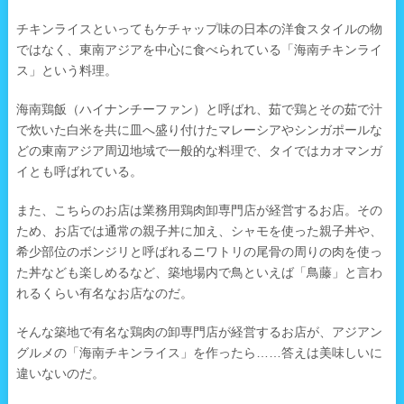
チキンライスといってもケチャップ味の日本の洋食スタイルの物
ではなく、東南アジアを中心に食べられている「海南チキンライ
ス」という料理。
海南鶏飯（ハイナンチーファン）と呼ばれ、茹で鶏とその茹で汁
で炊いた白米を共に皿へ盛り付けたマレーシアやシンガポールな
どの東南アジア周辺地域で一般的な料理で、タイではカオマンガ
イとも呼ばれている。
また、こちらのお店は業務用鶏肉卸専門店が経営するお店。その
ため、お店では通常の親子丼に加え、シャモを使った親子丼や、
希少部位のボンジリと呼ばれるニワトリの尾骨の周りの肉を使っ
た丼なども楽しめるなど、築地場内で鳥といえば「鳥藤」と言わ
れるくらい有名なお店なのだ。
そんな築地で有名な鶏肉の卸専門店が経営するお店が、アジアン
グルメの「海南チキンライス」を作ったら……答えは美味しいに
違いないのだ。