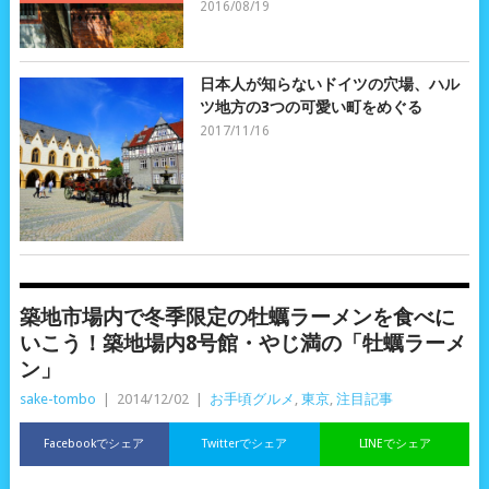
2016/08/19
日本人が知らないドイツの穴場、ハル
ツ地方の3つの可愛い町をめぐる
2017/11/16
築地市場内で冬季限定の牡蠣ラーメンを食べに
いこう！築地場内8号館・やじ満の「牡蠣ラーメ
ン」
sake-tombo
|
2014/12/02
|
お手頃グルメ
,
東京
,
注目記事
Facebookでシェア
Twitterでシェア
LINEでシェア