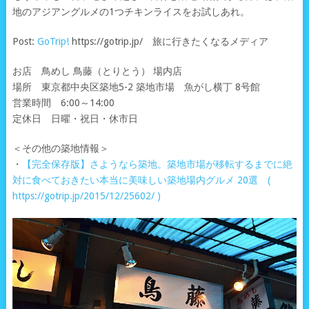
地のアジアングルメの1つチキンライスをお試しあれ。
Post:
GoTrip!
https://gotrip.jp/ 旅に行きたくなるメディア
お店 鳥めし 鳥藤（とりとう） 場内店
場所 東京都中央区築地5-2 築地市場 魚がし横丁 8号館
営業時間 6:00～14:00
定休日 日曜・祝日・休市日
＜その他の築地情報＞
・
【完全保存版】さようなら築地。築地市場が移転するまでに絶
対に食べておきたい本当に美味しい築地場内グルメ 20選 (
https://gotrip.jp/2015/12/25602/ )