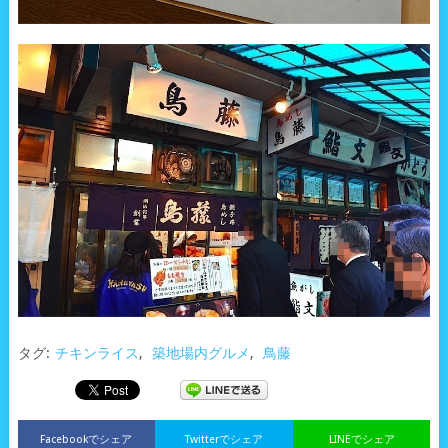
タグ:
チキンライス
,
築地場内グルメ
,
鳥藤
Facebookでシェア
Twitterでシェア
LINEでシェア