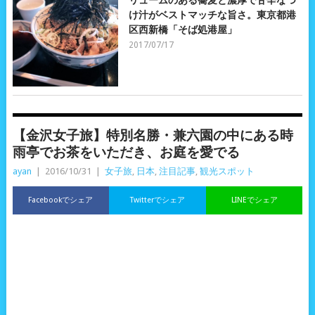
リュームのある蕎麦と濃厚で甘辛なつ
け汁がベストマッチな旨さ。東京都港
区西新橋「そば処港屋」
2017/07/17
【金沢女子旅】特別名勝・兼六園の中にある時
雨亭でお茶をいただき、お庭を愛でる
ayan
|
2016/10/31
|
女子旅
,
日本
,
注目記事
,
観光スポット
Facebookでシェア
Twitterでシェア
LINEでシェア